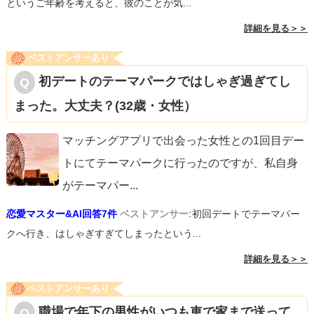
というご年齢を考えると、彼のことが気...
これは気にしすぎないで。気分を害してしまったときは、
詳細を見る＞＞
そこも素直に「顔に出やすいんだよね」と言ってみて。そ
うなんだ！と納得してくれると思いますよ。
ベストアンサーあり
初デートのテーマパークではしゃぎ過ぎてし
まった。大丈夫？(32歳・女性）
いろいろ理由をつけて、ご縁がない言い訳にせず、新しい
マッチングアプリで出会った女性との1回目デー
出会いを、恋愛を楽しんでくださいね。応援しています。
トにてテーマパークに行ったのですが、私自身
がテーマパー
...
恋愛マスター&AI回答7件
ベストアンサー:
初回デートでテーマパー
クへ行き、はしゃぎすぎてしまったという...
詳細を見る＞＞
ベストアンサーあり
職場で年下の男性がいつも車で家まで送って