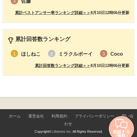
佐藤
3
累計ベストアンサー率ランキング詳細＞＞
8月10日12時06分更新
累計回答数ランキング
ほしねこ
ミラクルボーイ
Coco
1
2
3
累計回答数ランキング詳細＞＞
8月10日12時06分更新
ホーム
運営会社
利用規約
プライバシーポリシー
問い合
わせ
相談する
Copyright©
Lifetimes Inc.
All Rights Reserved.
（無料）