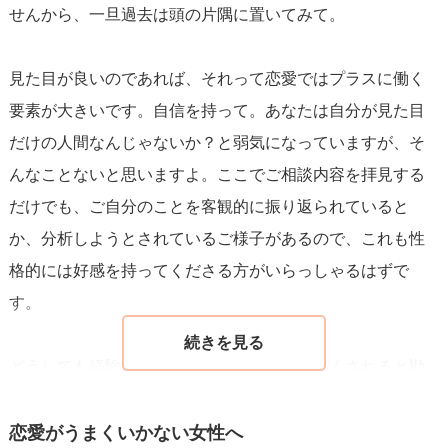
せんから、一旦過去は頭の片隅に置いてみて。
チひとつでも女性らしいという物を持つ。
ことでしょう。
焦らずに、自分磨きを楽しみながら、自然
＋α、後は『聞き上手になること』です。モテる為に男友達
体で人と接することが恋愛成功への道です。
見た目が良いのであれば、それって恋愛ではプラスに働く
になってはいけないです。それは男が担ってくれればいい
要素が大きいです。自信を持って。あなたは自分が見た目
ので。まずは相槌を沢山し、相手を褒めましょう。あとき
だけの人間なんじゃないか？と弱気になっていますが、そ
っとハキハキぺらぺらお話しもできる方だと思うので、遅
んなことないと思いますよ。ここでご相談内容を拝見する
く話すことも意識してみるといいです。
だけでも、ご自分のことを客観的に振り返られていると
昔から『女は愛嬌』といわれるのがわかるくらいいつもニ
か、分析しようとされているご様子があるので、これも性
コニコ、職場での単純な挨拶でも笑顔を絶やさない人は好
格的には好感を持ってくださる方がいらっしゃるはずで
感度も高いです。
す。
時々、俯瞰して自分をみることも大事です。そして目指す
男性がいるのでしたらそういう方々が理想とする女性はど
どうしても経験値が少ないため、男性に優しくされると勘
ういう人かを研究します。
違いしやすいのかもしれません。そこは自覚を持ち続けな
モテは研究と鍛錬です。それができると軽い人がこの子は
がら、自分にはどんな異性が合うのかな？と多くの人と出
恋愛がうまくいかない女性へ
レベルが高くて手を出せないと思って引いていくくらいに