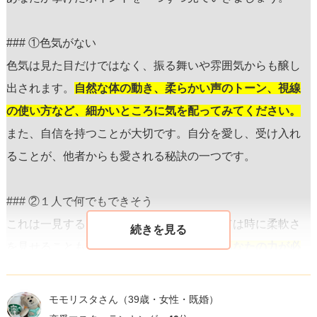
### ①色気がない
色気は見た目だけではなく、振る舞いや雰囲気からも醸し
出されます。
自然な体の動き、柔らかい声のトーン、視線
の使い方など、細かいところに気を配ってみてください。
また、自信を持つことが大切です。自分を愛し、受け入れ
ることが、他者からも愛される秘訣の一つです。
### ②１人で何でもできそう
これは一見すると強みですが、恋愛においては時に柔軟さ
を見せることも重要です。
男性に対して「あなたの力が必
要」と感じさせるような少しの依存感を見せることで、相
手の保護欲をくすぐることができます。
しかし、自己犠牲
モモリスタさん
（39歳・女性・既婚）
に走ることなく、バランスをとることがポイントです。