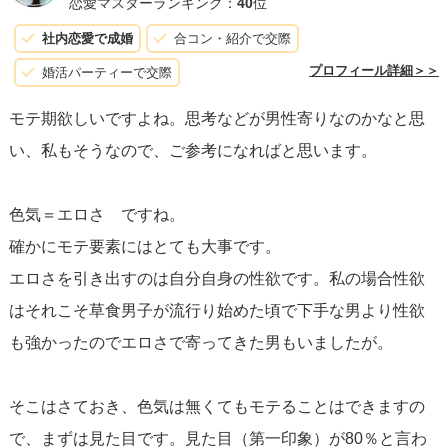
恋愛マスターランキング：
40
位
社内恋愛で成婚
合コン・紹介で交際
### ③せっかち
プロフィール詳細＞＞
婚活パーティーで交際
煮え切らない態度に対するいら立ちもある程度は自然な反
モテ期欲しいですよね。思考などが男性寄りなのかなと思
応ですが、
焦らずじっくりと相手のペースに合わせる寛容
い、私もそうなので、ご参考になればと思います。
さも恋愛では大事。
相手が話しやすい雰囲気を作ること
で、より深い関係へと発展しやすくなります。
色気＝エロさ ですね。
確かにモテ要素にはとても大事です。
### ④発言がぶっ飛んでいる
エロさを引き出すのは自分自身の性欲です。私の場合性欲
これは会話の中で
相手の反応を見ながら調整することが肝
はそれこそ草食男子が流行り始めた頃で下手な男より性欲
心です。
特別な経験は魅力的な話題になりますが、相手と
も強かったのでエロさで寄ってきた男もいましたが。
の共通の地盤を見つけ、共感を生む話題を選ぶことも大切
です。
そこはさておき、色気は無くてもモテることはできますの
で、まずは見た目です。見た目（第一印象）が80％と言わ
### ⑤真顔が怖い