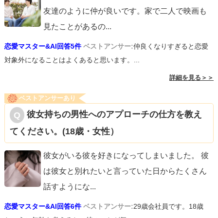
③私自身もせっかちなので、わかります（笑）でも男性に
友達のように仲が良いです。家で二人で映画も
厳しい印象を与えない程度にすると良いですね。彼のペー
見たことがあるの
...
スを尊重しましょう。
恋愛マスター&AI回答5件
ベストアンサー:
仲良くなりすぎると恋愛
対象外になることはよくあると思います。...
④これも私もあります（笑）おしゃべりだと話が飛びやす
詳細を見る＞＞
かったり、盛り上げようと頑張ると空回りしてしまうんで
ベストアンサーあり
すよね。
彼女持ちの男性へのアプローチの仕方を教え
そこまでご自覚されていらっしゃるのなら、あとは目の前
てください。(18歳・女性）
にいる彼の話にもっと耳を傾けてみて、メリハリをつけれ
ば良いんじゃないかな。
彼女がいる彼を好きになってしまいました。 彼
あとは単純にあなたのぶっ飛んだ発言が面白いと感じるお
は彼女と別れたいと言っていた日からたくさん
相手を探せるのが理想的です。
話すようにな
...
恋愛マスター&AI回答6件
ベストアンサー:
29歳会社員です。18歳
⑤真顔になってしまうのもありますよ。。人間ですから。