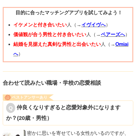
会おうとしてみて。マッチングアプリが上手くいかなかっ
なりますよ。
目的に合ったマッチングアプリを試してみよう！
たのなら、街コン、パーティー系イベントでも、他のアプ
リでも何でも構いません。趣味のお教室でもです。ですか
イケメンと付き合いたい
人（→
イヴイヴへ
）
ら、とにかくいろんなツールを使って、母数を増やすこと
価値観が合う男性と付き合いたい
人（→
ペアーズへ
）
も意識してみて。
結婚を見据えた真剣な男性と出会いたい
人（→
Omiai
へ
）
①色気がすべてではありません。色気はないけど、恋人が
いる女性なんて多くいらっしゃいますよ。色気のせいにし
ないことです。
合わせて読みたい職場・学校の恋愛相談
ベストアンサーあり
②隙がなさそうなのかな？ひとりでできないところがある
仲良くなりすぎると恋愛対象外になります
のなら、強がらないこと。素直さをもっと見せる、人に頼
か？(20歳・男性）
るなどを工夫してみて。
密かに思いを寄せている女性がいるのですが、