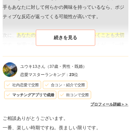
手もあなたに対して何らかの興味を持っているなら、ポジ
ティブな反応が返ってくる可能性が高いです。
次に、
あなたの気持ちを少しずつ明かしていくことも大切
です。無理に全てを告白する必要はありませんが、「一緒
にいると楽しい」とか「いつも支えてくれてありがとう」
といった感謝の気持ちや、相手のことを特別視しているこ
ユウキ13さん
（37歳・男性・既婚）
とを伝える言葉を選んで、少しずつ自分の感情を表現しま
恋愛マスターランキング：
23
位
しょう。
社内恋愛で交際
合コン・紹介で交際
マッチングアプリで成婚
街コンで交際
そして、
もう一歩踏み込んで、二人だけの特別な時間を作
プロフィール詳細＞＞
ること
も重要です。今までとは違う、明確に「デート」と
ご相談ありがとうございます。
認識できるような企画を提案してみてください。たとえ
一番、楽しい時期ですね。羨ましい限りです。
ば、「こんど、二人で特別なレストランに行ってみな