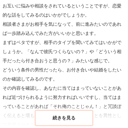
お互いに悩みや相談をされているということですが、恋愛
い？」といった形で、恋愛と見間違えられないような誘い
的な話をしてみるのはいかがでしょうか。
方が良いでしょう。この段階で相手が承諾すれば、お互い
相談者さまがお相手を気になって、前に進みたいのであれ
に何らかの意識があると見て良いでしょう。
ば一歩踏み込んでみた方がいいかと思います。
まずはベタですが、相手のタイプを聞いてみてはいかがで
しかし、
最も重要なのは、相手の気持ちを尊重すること
で
しょうか。「なんで彼氏つくらないの？」や「どういう相
す。相手からの反応が思ったようでなかったとしても、そ
手だったら付き合おうと思うの？」みたいな感じで。
れを無理に変えようとしないでください。あなたの提案に
どういう条件の男性だったら、お付き合いや結婚をしたい
対し、相手がまだ時間が欲しいのであれば、その気持ちを
のか確認してみるのです。
尊重して、今まで通りの良好な関係を保つことを優先しま
その内容を確認し、あなたに当てはまっていないことがあ
しょう。
れば近づけられるように努力すればいいですし、当てはま
っていることがあれば「それ俺のことじゃん！」と冗談ぽ
心から願う関係になれるように、自分から積極的に動きつ
く伝えると場も和みます。相手にあなたのことを異性とし
つ、相手の気持ちを大切にするバランスを見つけてくださ
て意識させることもできるかもしれません。
い。