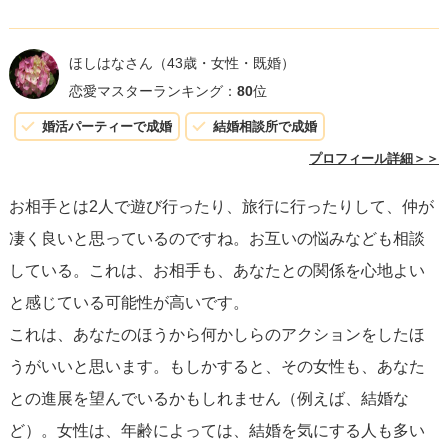
恋愛的な話をする際に一つ気を付けないといけないのは
【自分の話ばかりしないこと】です。
ほしはなさん
（43歳・女性・既婚）
できるだけ、相手の話す量を増やした方がいいので、こち
恋愛マスターランキング：
80
位
らはそれを引き出すことを意識された方がいいかと思いま
婚活パーティーで成婚
結婚相談所で成婚
す。
プロフィール詳細＞＞
旅行まで行っているのであれば、もう少しカップルっぽい
お相手とは2人で遊び行ったり、旅行に行ったりして、仲が
ところに出かけるのも良いかもしれません。
凄く良いと思っているのですね。お互いの悩みなども相談
ディズニーや、冬期であればクリスマスマーケット、スノ
している。これは、お相手も、あなたとの関係を心地よい
ボとかですかね。
と感じている可能性が高いです。
応援しています。がんばってください。
これは、あなたのほうから何かしらのアクションをしたほ
うがいいと思います。もしかすると、その女性も、あなた
との進展を望んでいるかもしれません（例えば、結婚な
ど）。女性は、年齢によっては、結婚を気にする人も多い