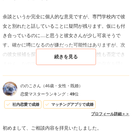
最後に、どんな結果になっても、あなたが自分自身の感情
余談というか完全に個人的な意見ですが、専門学校内で彼
に正直でいたこと、勇気を持って行動したことを自分自身
女と別れたと話していることに疑問が残ります。仮にも付
で誇りに思ってください。これは成長の一部であり、人生
き合っているのに…と思うと彼女さんが少し可哀そうで
の中で大切な経験となります。
す。確かに噂になるのが嫌だった可能性はありますが、次
の彼女候補を探していた可能性や浮気の可能性も否定でき
ません。なので気持ちを伝えた際、彼女さんの存在を隠し
て付き合おうと言われる場合があります。もしそうなった
時は彼女さんがいて浮気と知りながら付き合うor告白したけ
ののこさん
（46歳・女性・既婚）
ど付き合わないという2択になることも頭に入れておいた方
恋愛マスターランキング：
49
位
がいいなと思ってます。彼の性格や人となりが分からない
社内恋愛で成婚
マッチングアプリで成婚
ので憶測になりますが、あくまでも1つの意見として読んで
プロフィール詳細＞＞
もらえればと思います。
初めまして、ご相談内容を拝見いたしました。