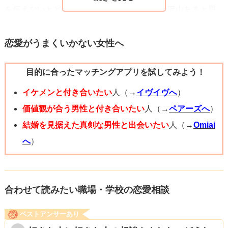
を伝えないとどう転ぶのかわからない部分は沢山あると思
います。告白できるチャンスがあればそれを逃さないで欲
しいと思います。言ったもん勝ちになるケースもあるので
恋愛がうまくいかない女性へ
ぜひ頑張って欲しいと思います。
目的に合ったマッチングアプリを試してみよう！
イケメンと付き合いたい
人（→
イヴイヴへ
）
価値観が合う男性と付き合いたい
人（→
ペアーズへ
）
結婚を見据えた真剣な男性と出会いたい
人（→
Omiai
へ
）
合わせて読みたい職場・学校の恋愛相談
ベストアンサーあり