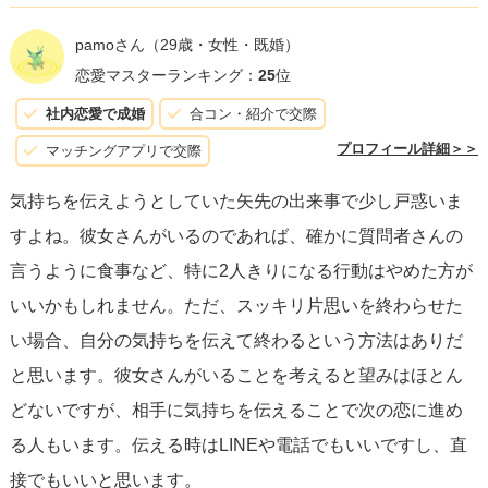
は大切ですが、それは恋愛感情だけでなく、友情や尊敬の
pamoさん
（29歳・女性・既婚）
念など、多様な感情を伝える機会でもあります。もちろ
恋愛マスターランキング：
25
位
ん、彼が他に交際相手がいるという事実に触れ、これから
社内恋愛で成婚
合コン・紹介で交際
の距離感をどう保っていくかを含めて話し合うことも必要
プロフィール詳細＞＞
マッチングアプリで交際
かもしれません。
気持ちを伝えようとしていた矢先の出来事で少し戸惑いま
すよね。彼女さんがいるのであれば、確かに質問者さんの
今は彼に対する気持ちを正直に伝えること
、そして彼の反
言うように食事など、特に2人きりになる行動はやめた方が
応や感じていることを真摯に受け止めることが肝心です。
いいかもしれません。ただ、スッキリ片思いを終わらせた
恋愛だけでなく友情としての関係を続けることも一つの道
い場合、自分の気持ちを伝えて終わるという方法はありだ
です。遠距離になるといっても、今は様々な手段を使って
と思います。彼女さんがいることを考えると望みはほとん
コミュニケーションを取り続けることが可能です。どちら
どないですが、相手に気持ちを伝えることで次の恋に進め
の道を選ぶにせよ、自分の心に素直に、そして彼の立場や
る人もいます。伝える時はLINEや電話でもいいですし、直
感情も尊重する姿勢が大切です。
接でもいいと思います。