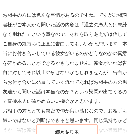
いろいろと書きましたが、ご自身がその気持ちをどうした
お相手の方には色んな事情があるのですね。ですがご相談
いかを考えて行動してもらえるといいと思います！何か少
者様がご本人から聞いた話の内容は「過去の恋人とは未練
しでも参考になれば幸いです。
なく別れた」という事なので、それを取りあえずは信じて
ご自身の気持ちに正直に告白してもいいかと思います。本
当にお付き合いしている彼女がいるのかどうなのかの真意
を確かめることができるかもしれません。彼女がいれば告
白に対してそれ以上の事はないかもしれませんが、告白か
らお付き合いに発展していく流れであればお相手の方の男
友達から聞いた話は本当なのか？という疑問が出てくるの
で直接本人に確かめるいい機会かと思います。
お相手の方ととても親密で仲が良い感じなので、お相手も
嫌いではないと判断はできると思います。同じ気持ちかど
うか、実は彼女がいるゆえにお付き合いできない等気持ち