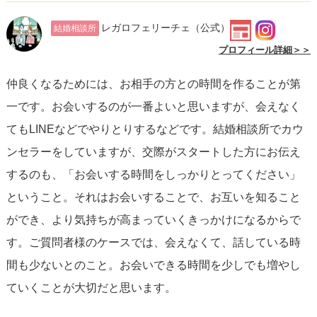
それができるようになったら、勇気を出してすれ違ったと
レガロフェリーチェ
（公式）
結婚相談所
きに挨拶してみてください。
プロフィール詳細＞＞
仲良くなるためには、お相手の方との時間を作ることが第
というふうに段階をふんで距離を縮めていくと、急に声を
一です。お会いするのが一番よいと思いますが、会えなく
かけるよりは警戒されにくいと思います。女性の反応が迷
てもLINEなどでやりとりするなどです。結婚相談所でカウ
惑そうなら無理に続けるのはやめて、次の策を考えましょ
ンセラーをしていますが、交際がスタートした方にお伝え
う。
するのも、「お会いする時間をしっかりとってください」
ということ。それはお会いすることで、お互いを知ること
第一目標は知り合いになることです。応援しています！
ができ、より気持ちが高まっていくきっかけになるからで
す。ご質問者様のケースでは、会えなくて、話している時
間も少ないとのこと。お会いできる時間を少しでも増やし
ていくことが大切だと思います。