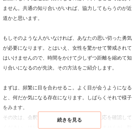
ることが重要です。相手の反応をよく観察し、自分のペー
ません。共通の知り合いがいれば、協力してもらうのが近
スや方法で進められるように努めてください。
道かと思います。
恋愛では、自分自身を大切にすることも忘れずに。自信を
もしそのような人がいなければ、あなたの思い切った勇気
もって、自分らしさを出しながら接することで、相手に正
が必要になります。とはいえ、女性を驚かせて警戒されて
直な自分を知ってもらうことができます。自分を偽ること
はいけませんので、時間をかけて少しずつ距離を縮めて知
なく、自然体でいることが、最終的には両者にとって最良
り合いになるのが先決。その方法をご紹介します。
の関係を築くことに繋がります。
まずは、頻繁に目を合わせるこ。よく目が会うようになる
と、何だか気になる存在になります。しばらくそれで様子
をみます。
その次は、会釈です。そのときに、女性の反応を確認して
ください。はじめは顔を逸らされるかもしれませんが、数
回はやってみてください。