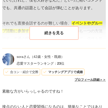
ていたけれど、僕も大好きなんだ」といった軽いコメント
でも、共通の話題として会話が弾むことがあります。
それでも直接会話するのが難しい場合、
イベントやグルー
プ活動に参加する
ことで自然に接点を作るのも一つの方法
です。共通の関心ごとを持つ人々が集まる場で、偶然を装
ってでも会話のきっかけを作り出せます。「このワークシ
ョップに参加してみたいんだけど、一緒にどう？」と軽く
soraさん
（42歳・女性・既婚）
誘ってみるのも良いでしょう。
恋愛マスターランキング：
23
位
合コン・紹介で交際
マッチングアプリで成婚
大切なのは、
焦らずに徐々に関係性を築く
ことです。一回
プロフィール詳細＞＞
の会話やアクションで全てを決めようとするのではなく、
素敵な方がいらっしゃるのですね！
少しずつ相手に興味を持ってもらえるような接近を心がけ
ましょう。また、相手が快適に感じる範囲内で距離を縮め
接点のない人と恋愛関係になるのは、簡単なことではあり