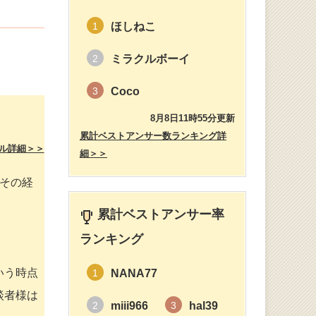
ほしねこ
1
ミラクルボーイ
2
Coco
3
8月8日11時55分更新
累計ベストアンサー数ランキング詳
ル詳細＞＞
細＞＞
その経
累計ベストアンサー率
ランキング
いう時点
NANA77
1
談者様は
miii966
hal39
2
3