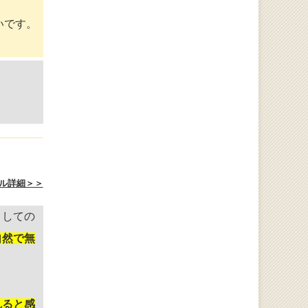
いです。
ル詳細＞＞
としての
自然で無
れると感