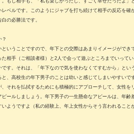
す。もし相手も、「私も楽しかったし、すごく幸せだったよ」
いレベルです。このようにジャブを打ち続けて相手の反応を確
告白の必勝法です。
か？
いということですので、年下との交際はあまりイメージができ
った相手（ご相談者様）と2人で会って遊ぶところまでいってい
かです。それは、「年下なので気を使わなくてすむから」とい
ると、高校生の年下男子のことは幼いと感じてしまいやすいで
が、それを払拭するためにも積極的にアプローチして、女性を
アピールしましょう。年下男子の一生懸命なアピールは、年齢
すいようですよ（私の経験上、年上女性からそう言われること