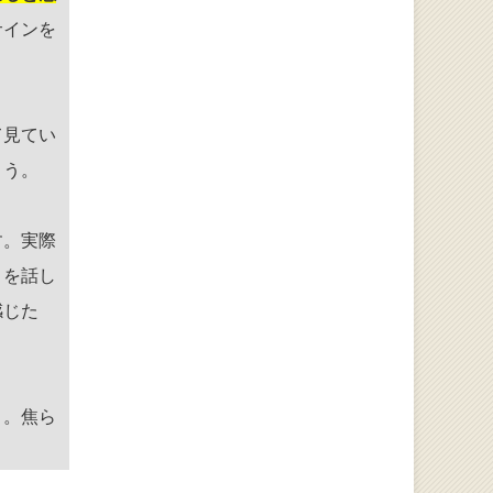
サインを
て見てい
ょう。
す。実際
とを話し
感じた
う。焦ら