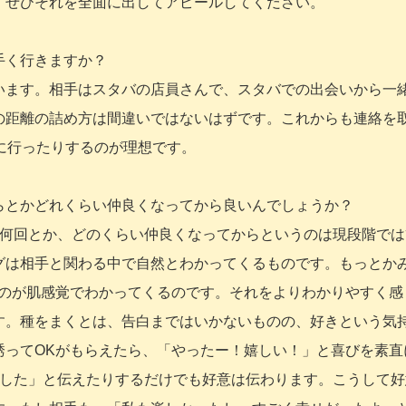
、ぜひそれを全面に出してアピールしてください。
手く行きますか？
います。相手はスタバの店員さんで、スタバでの出会いから一
の距離の詰め方は間違いではないはずです。これからも連絡を
に行ったりするのが理想です。
らとかどれくらい仲良くなってから良いんでしょうか？
、何回とか、どのくらい仲良くなってからというのは現段階では
グは相手と関わる中で自然とわかってくるものです。もっとか
うのが肌感覚でわかってくるのです。それをよりわかりやすく感
す。種をまくとは、告白まではいかないものの、好きという気
誘ってOKがもらえたら、「やったー！嬉しい！」と喜びを素直
でした」と伝えたりするだけでも好意は伝わります。こうして好