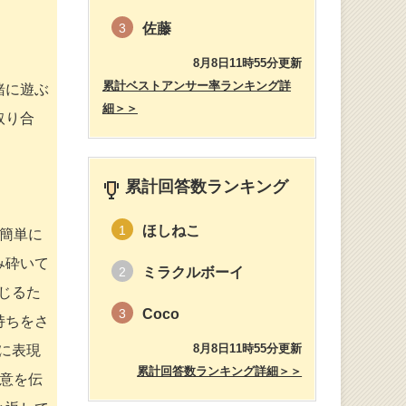
佐藤
3
8月8日11時55分更新
累計ベストアンサー率ランキング詳
緒に遊ぶ
細＞＞
取り合
累計回答数ランキング
ほしねこ
1
簡単に
み砕いて
ミラクルボーイ
2
じるた
Coco
3
持ちをさ
8月8日11時55分更新
に表現
累計回答数ランキング詳細＞＞
意を伝