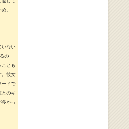
と返して
かめ、
ていない
るの
うことも
す。彼女
リードで
差とのギ
が多かっ