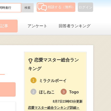
相談する（無料）
ログイン
集記事
アンケート
回答者ランキング
恋愛マスター総合ラン
キング
ミラクルボーイ
1
ほしねこ
Togo
2
3
8月7日15時03分更新
恋愛マスター総合ランキング詳細＞