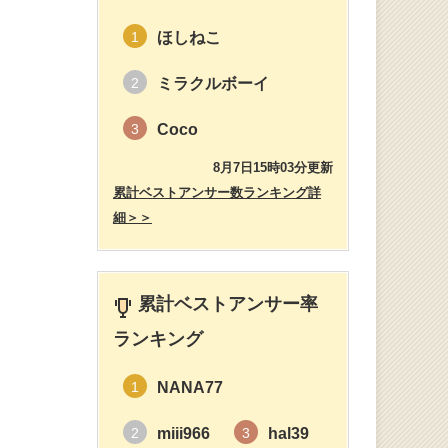
ほしねこ
1
ミラクルボーイ
2
Coco
3
8月7日15時03分更新
累計ベストアンサー数ランキング詳
細＞＞
累計ベストアンサー率
ランキング
NANA77
1
miii966
hal39
2
3