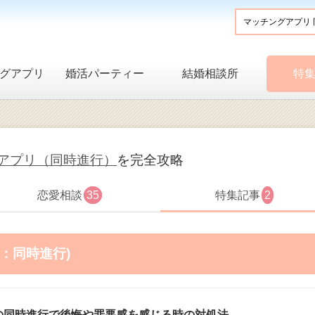
グアプリ
婚活パーティー
結婚相談所
特
アプリ（同時進行）
を完全攻略
恋愛相談
35
特集記事
2
：同時進行)
の同時進行で後悔や罪悪感を感じる時の対処法