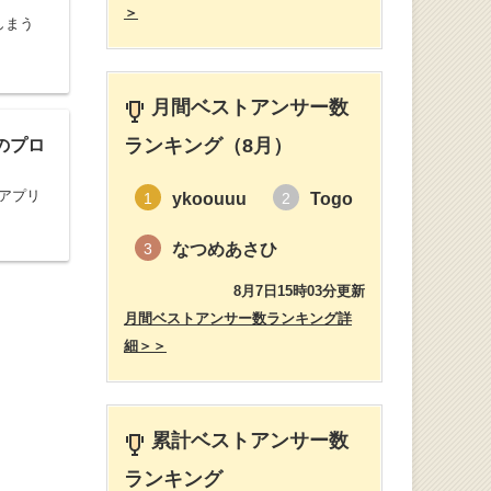
＞
しまう
月間ベストアンサー数
ランキング（8月）
のプロ
アプリ
ykoouuu
Togo
1
2
なつめあさひ
3
8月7日15時03分更新
月間ベストアンサー数ランキング詳
細＞＞
累計ベストアンサー数
ランキング