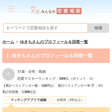
ホーム
ゆきちさんのプロフィール＆回答一覧
ゆきちさんのプロフィール＆回答一覧
37歳・女性・既婚
A
恋愛マスターランキング：
599
位（ポイント：0）
【累計ベストアンサー数：0(
607
位)
累計ベストアンサー率
?
：0%
累計回答数：5(
488
位)】
マッチングアプリで成婚
水商売（3年以上）