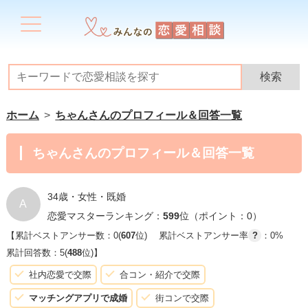
ホーム
ちゃんさんのプロフィール＆回答一覧
ちゃんさんのプロフィール＆回答一覧
34歳・女性・既婚
A
恋愛マスターランキング：
599
位（ポイント：0）
【累計ベストアンサー数：0(
607
位)
累計ベストアンサー率
?
：0%
累計回答数：5(
488
位)】
社内恋愛で交際
合コン・紹介で交際
マッチングアプリで成婚
街コンで交際