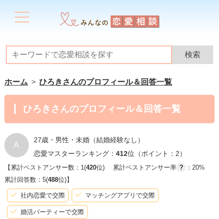
ホーム
ひろきさんのプロフィール＆回答一覧
ひろきさんのプロフィール＆回答一覧
27歳・男性・未婚（結婚経験なし）
A
恋愛マスターランキング：
412
位（ポイント：2）
【累計ベストアンサー数：1(
420
位)
累計ベストアンサー率
?
：20%
累計回答数：5(
488
位)】
社内恋愛で交際
マッチングアプリで交際
婚活パーティーで交際