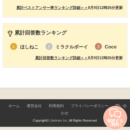
累計ベストアンサー率ランキング詳細＞＞
8月9日12時26分更新
累計回答数ランキング
ほしねこ
ミラクルボーイ
Coco
1
2
3
累計回答数ランキング詳細＞＞
8月9日12時26分更新
ホーム
運営会社
利用規約
プライバシーポリシー
問い合
わせ
相談する
Copyright©
Lifetimes Inc.
All Rights Reserved.
（無料）