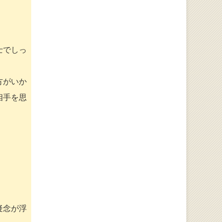
。
士でしっ
方がいか
相手を思
疑念が浮