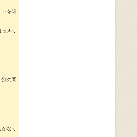
ートを隠
はっきり
か別の問
もかなり