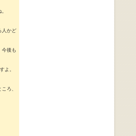
ね。
る人かど
、今後も
すよ。
ところ、