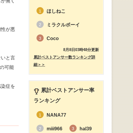
ちが無く
ほしねこ
1
ミラクルボーイ
2
相性が悪
Coco
3
8月8日03時48分更新
累計ベストアンサー数ランキング詳
ないと言
細＞＞
者の可能
感染症を
累計ベストアンサー率
ランキング
NANA77
1
miii966
hal39
2
3