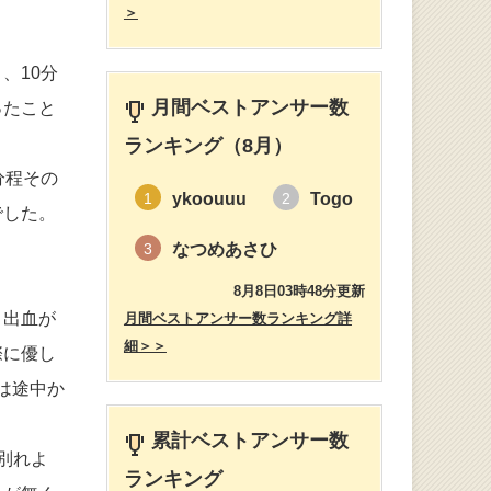
＞
、10分
月間ベストアンサー数
ったこと
ランキング（8月）
分程その
ykoouuu
Togo
1
2
でした。
なつめあさひ
3
8月8日03時48分更新
、出血が
月間ベストアンサー数ランキング詳
細＞＞
際に優し
は途中か
累計ベストアンサー数
別れよ
ランキング