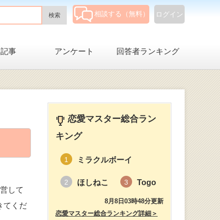
相談する（無料）
ログイン
集記事
アンケート
回答者ランキング
恋愛マスター総合ラン
キング
ミラクルボーイ
1
ほしねこ
Togo
2
3
経営して
8月8日03時48分更新
きてくだ
恋愛マスター総合ランキング詳細＞