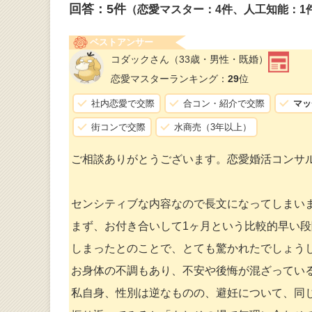
回答：
5
件
（恋愛マスター：4件、人工知能：1
ベストアンサー
コダックさん
（33歳・男性・既婚）
恋愛マスターランキング：
29
位
社内恋愛で交際
合コン・紹介で交際
マッ
街コンで交際
水商売（3年以上）
ご相談ありがとうございます。恋愛婚活コンサ
センシティブな内容なので長文になってしまい
まず、お付き合いして1ヶ月という比較的早い
しまったとのことで、とても驚かれたでしょう
お身体の不調もあり、不安や後悔が混ざってい
私自身、性別は逆なものの、避妊について、同