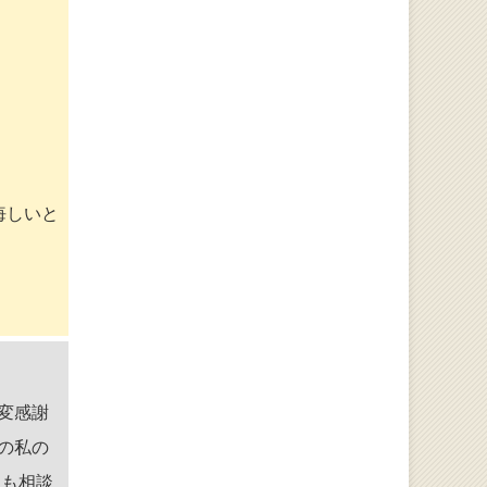
悔しいと
変感謝
の私の
にも相談