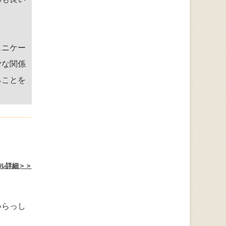
ュニケー
滑な関係
ることを
ル詳細＞＞
。
いらっし