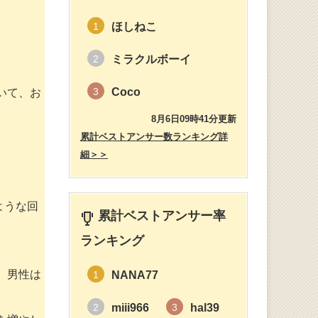
ほしねこ
1
ミラクルボーイ
2
Coco
3
いて、お
8月6日09時41分更新
累計ベストアンサー数ランキング詳
細＞＞
ような回
累計ベストアンサー率
ランキング
、男性は
NANA77
1
miii966
hal39
2
3