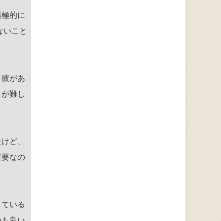
積極的に
ないこと
。彼があ
りが難し
たけど、
重要なの
している
のも良い