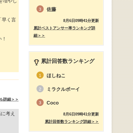
を増やし
佐藤
3
「早く言
8月6日09時41分更新
累計ベストアンサー率ランキング詳
細＞＞
い！
累計回答数ランキング
ほしねこ
1
ミラクルボーイ
2
ル詳細＞＞
Coco
3
緒に考え
8月6日09時41分更新
累計回答数ランキング詳細＞＞