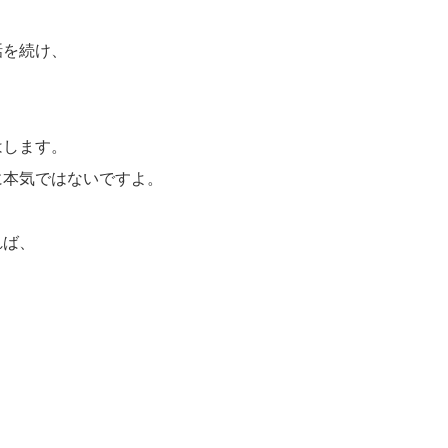
話を続け、
はします。
に本気ではないですよ。
れば、
、