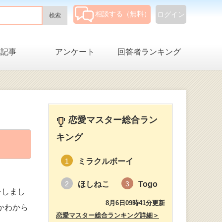
相談する（無料）
ログイン
集記事
アンケート
回答者ランキング
恋愛マスター総合ラン
キング
ミラクルボーイ
1
ほしねこ
Togo
2
3
をしまし
8月6日09時41分更新
かわから
恋愛マスター総合ランキング詳細＞