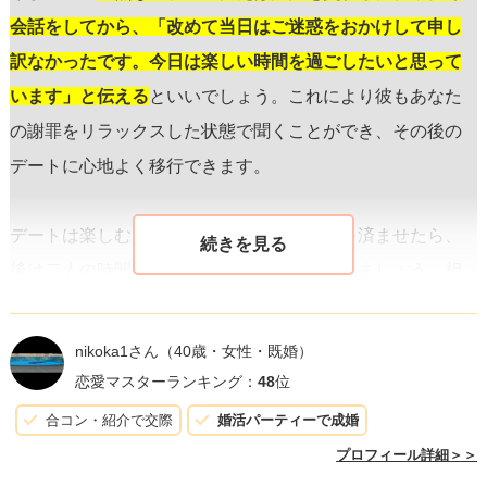
会話をしてから、「改めて当日はご迷惑をおかけして申し
訳なかったです。今日は楽しい時間を過ごしたいと思って
います」と伝える
といいでしょう。これにより彼もあなた
の謝罪をリラックスした状態で聞くことができ、その後の
デートに心地よく移行できます。
デートは楽しむためのものですから、謝罪を済ませたら、
後は二人の時間を心から楽しむことに集中しましょう。相
手も恐らくはあなたとの楽しいデートを望んでいるはずで
す。
前向きな姿勢でデートに望むことで、ドタキャンの件
nikoka1さん
（40歳・女性・既婚）
をポジティブな方向に持っていける
可能性が高まります。
恋愛マスターランキング：
48
位
心配しすぎず、良いデートになるように前向きな気持で臨
合コン・紹介で交際
婚活パーティーで成婚
んでください。
プロフィール詳細＞＞