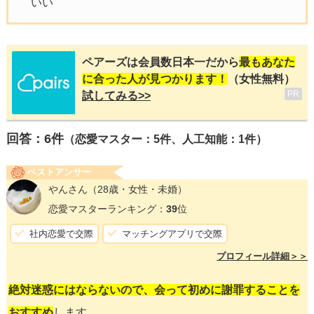
いい
ペアーズは会員数日本一だから
最もあなた
に合った人が見つかります！
（女性無料）
PR
試してみる>>
回答：
6
件
（恋愛マスター：5件、人工知能：1件）
ベストアンサー
やんさん
（28歳・女性・未婚）
恋愛マスターランキング：
39
位
社内恋愛で交際
マッチングアプリで交際
プロフィール詳細＞＞
絶対迷惑にはならないので、会って初めに謝罪することを
おすすめ
します。