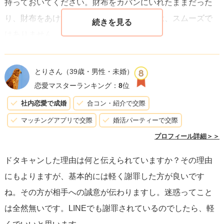
持っておいてください。財布をカバンにいれたままだった
り、財布をあけずに持ったりして伝えるのは、スムーズで
はありません。
ドタキャンはさまざまな理由があると思うので、罪悪感を
とりさん
（39歳・男性・未婚）
感じたり気にしすぎたりする必要はありません。LINEで謝
恋愛マスターランキング：
8
位
罪をされていて、その後もデートの約束ができているの
社内恋愛で成婚
合コン・紹介で交際
で、男性との関係は悪くなっていないでしょう。
マッチングアプリで交際
婚活パーティーで交際
もし今後も同じ理由で、ドタキャンをしてしまう可能性が
プロフィール詳細＞＞
ある場合は、伝えておくといいでしょう。たとえば生理痛
ドタキャンした理由は何と伝えられていますか？その理由
や気圧（天気）の変化での頭痛などです。
にもよりますが、基本的には軽く謝罪した方が良いです
ね。その方が相手への誠意が伝わりますし。迷惑ってこと
は全然無いです。LINEでも謝罪されているのでしたら、軽