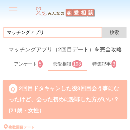
マッチングアプリ（2回目デート）
を完全攻略
アンケート
5
恋愛相談
198
特集記事
3
2回目ドタキャンした後3回目会う事にな
ったけど、会った初めに謝罪した方がいい？
(21歳・女性）
複数回目デート