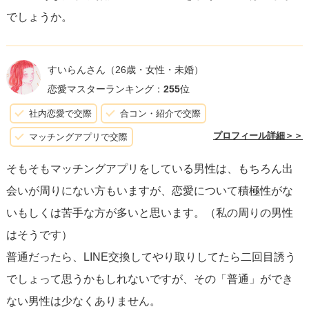
の男性が質問者様のことをどういうふうに捉えているか少
でしょうか。
しずつ確かめてみるのも良いと思います。お互いのことを
もっと深く知ることが、心理を知るための一番の近道なの
は間違いないはずです。
すいらんさん
（26歳・女性・未婚）
恋愛マスターランキング：
255
位
社内恋愛で交際
合コン・紹介で交際
プロフィール詳細＞＞
マッチングアプリで交際
そもそもマッチングアプリをしている男性は、もちろん出
会いが周りにない方もいますが、恋愛について積極性がな
いもしくは苦手な方が多いと思います。（私の周りの男性
はそうです）
普通だったら、LINE交換してやり取りしてたら二回目誘う
でしょって思うかもしれないですが、その「普通」ができ
ない男性は少なくありません。