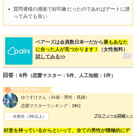
質問者様の感覚で好印象だったのであればデートに誘
ってみても良い
ペアーズは会員数日本一だから
最もあなた
に合った人が見つかります！
（女性無料）
PR
試してみる>>
回答：
6
件
（恋愛マスター：5件、人工知能：1件）
ベストアンサー
ゆうすけさん
（34歳・男性・既婚）
恋愛マスターランキング：
19
位
プロフィール詳細＞＞
水商売（3年以上）
好意を持っているからといって、全ての男性が積極的にデ