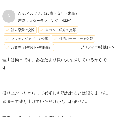
次のステップとして
積極的に自分からデートの提案をする
ArisaMogiさん
（28歳・女性・未婚）
A
ことも一つの手です。ただし、
相手が乗り気でない場合は
恋愛マスターランキング：
432
位
無理に追いかけず
、自己価値を下げないようにしてくださ
社内恋愛で交際
合コン・紹介で交際
い。また、マッチングアプリを継続的に利用し、
他の出会
マッチングアプリで交際
婚活パーティーで交際
いにも目を向ける
ことが大切です。一人の男性にこだわら
プロフィール詳細＞＞
水商売（1年以上3年未満）
ず、自分にとって合う人を探してみてください。
理由は簡単です、あなたより良い人を探しているからで
す。
男性心理は人それぞれで
、必ずしも共通の原因があるわけ
ではありません。あなたが自分らしく振る舞い、楽しくデ
ートできる相手を見つけることが最も重要です。気になる
盛り上がったからって必ずしも誘われるとは限りません。
なら相手にハッキリと聞くのも手ですが、
追いすぎず、自
頑張って盛り上げていただけかもしれません。
分を大切にする姿勢
を忘れないでください。