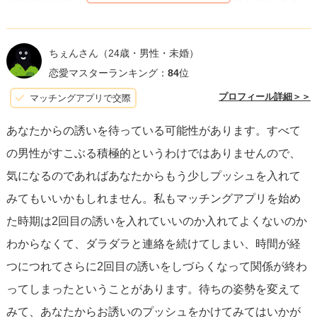
お相手の男性があまりにも奥手だという可能性もあります
が、マッチングアプリを利用している時点で出会いを求め
ているのは確かでしょう。出会いを求めていて、もう１度
ちぇんさん
（24歳・男性・未婚）
デートできそうな女性がいるのに自分から誘わないという
恋愛マスターランキング：
84
位
ことは、上記のような理由がある可能性が高いです。
プロフィール詳細＞＞
マッチングアプリで交際
あなたからの誘いを待っている可能性があります。すべて
少なくとも現時点では恋愛感情が薄いと思われます。
の男性がすこぶる積極的というわけではありませんので、
気になるのであればあなたからもう少しプッシュを入れて
しかし、いろんな価値観の方がいますし、少ない情報から
みてもいいかもしれません。私もマッチングアプリを始め
人間の心理を読み取ることは非常に困難です。LINEのやり
た時期は2回目の誘いを入れていいのか入れてよくないのか
取りは継続することができているため、頃合いを見て質問
わからなくて、ダラダラと連絡を続けてしまい、時間が経
者様の方からデートのお誘いをしてみてはどうでしょう
つにつれてさらに2回目の誘いをしづらくなって関係が終わ
か。女性からデートに誘うのはハードルが高い側面もある
ってしまったということがあります。待ちの姿勢を変えて
と思いますので、気軽に通話をしてみるなどして、お相手
みて、あなたからお誘いのプッシュをかけてみてはいかが