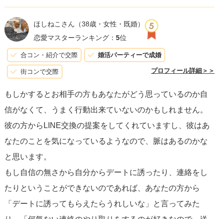
す。
いずれにしても、あなたの幸せにつながる選択をすること
クールで表情にも出にくいし、私には難しい人でした。笑
が最優先です。
ほしねこさん
（38歳・女性・既婚）
恋愛マスターランキング：
5
位
会っているときの彼をよく見て、できれば帰りまでに次の
合コン・紹介で交際
婚活パーティーで成婚
約束を取り付けちゃうといいですよ。
プロフィール詳細＞＞
街コンで交際
応援していますね。がんばってください！
もしかするとお相手の方もあなたがどう思っているのか自
信がなくて、うまく行動出来ていないのかもしれません。
彼の方からLINE交換の提案をしてくれていますし、彼はあ
なたのことを気になっているようなので、脈はあるのかな
と思います。
もし自信の無さから自分からデートに誘ったり、連絡をし
たりということができないのであれば、あなたの方から
「デートに誘ってもらえたらうれしいな」と言ってみた