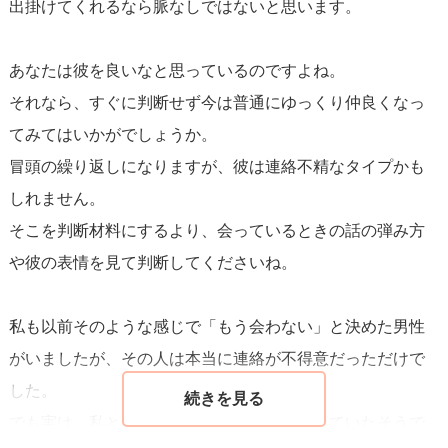
出掛けてくれるなら脈なしではないと思います。
う少し確認してみるのも一つの方法です。例えば、次の具
体的なデートを提案してみることです。それによって彼が
あなたは彼を良いなと思っているのですよね。
積極的に応じるかどうかを観察することができます。もし
それなら、すぐに判断せず今は普通にゆっくり仲良くなっ
彼が提案に乗ってこない、または曖昧な返事を続けるな
てみてはいかがでしょうか。
ら、
気持ちを整理し、次に進むことを考えても良い
でしょ
冒頭の繰り返しになりますが、彼は連絡不精なタイプかも
う。
しれません。
そこを判断材料にするより、会っているときの話の弾み方
自分を劣勢に感じるような関係に固執する必要はありませ
や彼の表情を見て判断してくださいね。
ん。あなたの価値を分かってくれる人を追求することも大
切です。自分に合った相手を見つけるためには、信頼でき
私も以前そのような感じで「もう会わない」と決めた男性
る人との関係に時間を使うことが重要です。彼に対してま
がいましたが、その人は本当に連絡が不得意だっただけで
だ興味があるなら、もう一度彼の反応を確認するために行
した。
動してもいいでしょう。でも、次に進む準備ができている
でも実は、私と会うことはとても楽しみにしていたそうで
なら、自信を持って新しい出会いを探してみてください。