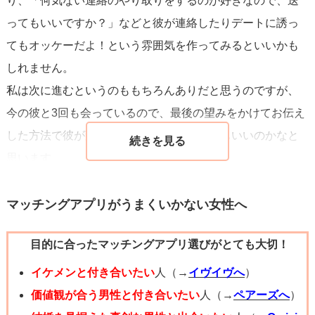
り、「何気ない連絡のやり取りをするのが好きなので、送
ってもいいですか？」などと彼が連絡したりデートに誘っ
てもオッケーだよ！という雰囲気を作ってみるといいかも
しれません。
私は次に進むというのももちろんありだと思うのですが、
今の彼と3回も会っているので、最後の望みをかけてお伝え
した方法で彼が変わるかどうか試してみてもいいのかなと
思います。
あなたがいい雰囲気を作ったとしても彼が変わらないとい
うことであれば、思い切って次に進む道を選んでもいいの
マッチングアプリがうまくいかない女性へ
かなと思います！
目的に合ったマッチングアプリ選びがとても大切！
イケメンと付き合いたい
人（→
イヴイヴへ
）
価値観が合う男性と付き合いたい
人（→
ペアーズへ
）