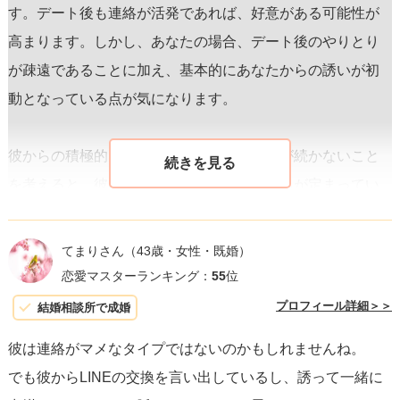
す。デート後も連絡が活発であれば、好意がある可能性が
高まります。しかし、あなたの場合、デート後のやりとり
が疎遠であることに加え、基本的にあなたからの誘いが初
動となっている点が気になります。
彼からの積極的な連絡が少ないことや会話が続かないこと
を考えると、彼はまだあなたに対する気持ちが定まってい
ない、もしくは他のことに時間を割いている可能性があり
ます。そのため、
脈ありと断定するのは難しい
状況です。
てまりさん
（43歳・女性・既婚）
また、彼からの具体的な次のデートの提案がないというの
恋愛マスターランキング：
55
位
も、少し距離を置きたいサインかもしれません。
プロフィール詳細＞＞
結婚相談所で成婚
彼は連絡がマメなタイプではないのかもしれませんね。
ここで考えるべきは、「待つか、進むか」の選択肢です。
でも彼からLINEの交換を言い出しているし、誘って一緒に
彼があなたに対してどれくらいの興味を持っているか、も