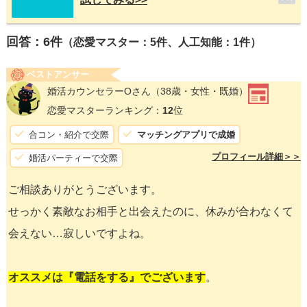
回答：
6
件
（恋愛マスター：5件、人工知能：1件）
ベストアンサー
婚活カウンセラーOさん
（38歳・女性・既婚）
恋愛マスターランキング：
12
位
合コン・紹介で交際
マッチングアプリで成婚
プロフィール詳細＞＞
婚活パーティーで交際
ご相談ありがとうございます。
せっかく素敵なお相手と出会えたのに、休みが合わなくて
会えない…寂しいですよね。
オススメは『電話をする』でございます
。