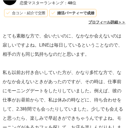
してしまうと寂しさや自分自身の色んな焦りが先走ってし
恋愛マスターランキング：
48
位
まい冷静な判断ができなくなって彼との関係もこじれてし
合コン・紹介で交際
婚活パーティーで成婚
まうかもしれないので。
プロフィール詳細＞＞
それで随分と気分も紛れましたし、自分を磨く時間にあて
とても素敵な方で、会いたいのに、なかなか会えないのは
る事で次に彼に会うのが楽しみだったりもしました。
寂しいですよね。LINEは毎日しているということなので、
相手の方も同じ気持ちなのだと思います。
同年代のちょっとした意見として、ある程度の年齢を重ね
ると恐らく男女問わず自分の時間を大切にされて来られた
私も以前お付き合いしていた方が、かなり多忙な方で、な
のではないのかなと思います。出会ってほやほやの時期は
かなか会えないときがあったのですが、その時は、仕事前
感情に流されがちですが（そこは年を重ねても変わらない
にモーニングデートをしたりしていました。例えば、彼の
感情だと思います♪）程よい距離感も大切な部分かと思いま
仕事がお昼前からで、私は休みの時などに、待ち合わせを
す。
して、2.3時間でも会ったりしていました。少しでも会える
会えない時間を「寂しい」だけにとどめずご自身の為の有
と思ったら、楽しみで早起きができちゃうんですよね。モ
効活用の時間と思って大切になさってはいかがでしょう？
ーニングがあるカフェを探して、お店を楽しんだりもしま