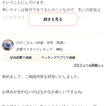
ということにしています。
て、ポジティブな気持ちで取り組んでみてください。
幸いラインは毎日できてるとのことなので、互いの状況は
ある程度連絡し合えるのではないかと思います。
例えば「今どこそこにいるから近くにいたら会いましょ
う」とか
「これからどこそこへ行くけど時間が合えば来ません
ののこさん
（46歳・女性・既婚）
か？」などと、
恋愛マスターランキング：
49
位
連絡し合える状況を利用しない手はありません。
社内恋愛で成婚
マッチングアプリで成婚
少し慌ただしいデートになるかもしれませんが、突然会う
プロフィール詳細＞＞
ことになる、という状況も楽しみながら
初めまして。ご相談内容を拝見いたしました。
工夫してみるといいと思います。
お休みが合わないのはなかなか寂しいですよね。