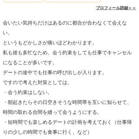
プロフィール詳細＞＞
さらに、LINEだけでなく、手紙やギフトを交換することで
会いたい気持ちだけはあるのに都合が合わなくて会えな
お互いに特別な気持ちを届け合うのも一つの方法です。デ
い、
ジタルとは違った、物理的な繋がりを感じさせることがで
というもどかしさが痛いほどわかります。
きます。
私も彼も多忙なため、会う約束をしても仕事でキャンセル
になることが多いです。
最後に、この時間を自分自身の成長にも活かすことを忘れ
デートの途中でも仕事の呼び出しが入ります。
ないでください。
相手との関係を深める中で、自己反省や
ですので考えた対策としては、
新しい趣味に取り組むなど、個人としても前進し続けるこ
・会う約束はしない。
とが重要です。そうすれば、会えるときにはさらに魅力的
・朝起きたらその日空きそうな時間帯を互いに知らせて、
な自分を相手に見せることができるはずです。
時間の取れる合間を縫って会うようにする。
・短時間でも楽しめるデートの計画を考えておく（仕事帰
タイミングが合わない状況は確かに困難ですが、それを乗
りの少しの時間でも食事に行く、など）
り越えることで関係がより強固なものになることを信じ