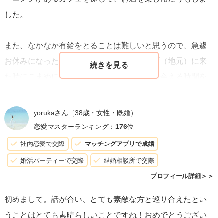
した。
また、なかなか有給をとることは難しいと思うので、急遽
お休みになったり、仕事でお互いの家の近所（地元）に来
た時にこまめに連絡をとりあって、少しでも会える時間を
探したりしていました。
短時間でも会える時間を積み重ねていくと、彼に会えるの
yorukaさん
（38歳・女性・既婚）
が楽しみな時間が増え、寂しく感じる時間も減らせるので
恋愛マスターランキング：
176
位
はないかと思います。
社内恋愛で交際
マッチングアプリで成婚
婚活パーティーで交際
結婚相談所で交際
なかなかタイミングが合わない時はもどかしいですが、そ
プロフィール詳細＞＞
の時間が続くほど、会えた時の喜びは大きいですよね。
初めまして。話が合い、とても素敵な方と巡り合えたとい
少しでも相手の方と会える時間が増えて、楽しい時間が過
うことはとても素晴らしいことですね！おめでとうござい
ごせますように。応援しています。