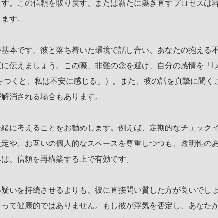
ます。この信頼を取り戻す、または新たに築き直すプロセスは
します。
が基本です。彼と落ち着いた環境で話し合い、あなたの抱える
に伝えましょう。この際、非難の念を避け、自分の感情を「I
をつくと、私は不安に感じる」）。また、彼の話を真摯に聞く
が解消される場合もあります。
一緒に考えることをお勧めします。例えば、定期的なチェック
設定や、お互いの個人的なスペースを尊重しつつも、透明性の
みは、信頼を再構築する上で有効です。
い疑いを持続させるよりも、彼に直接問い質した方が良いでし
とって健康的ではありません。もし彼が浮気を否定し、あなた