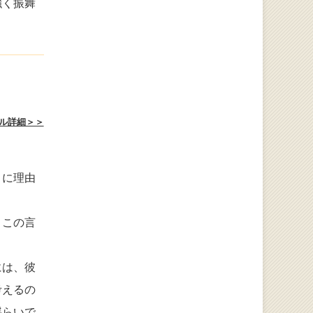
強く振舞
ル詳細＞＞
りに理由
。この言
には、彼
考えるの
揺らいで