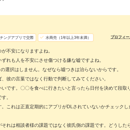
プロフィー
チングアプリで交際
水商売（1年以上3年未満）
つが不安になりますよね。
いずれも人を不安にさせ傷つける嫌な嘘ですよね。
らその選択はしません。なぜなら噓つきは治らないからです。
ば、彼の言葉ではなく行動で判断してみてください。
いいです。〇〇を食べに行きたいと言ったら日付を決めて段取
です。
す。これは正直定期的にアプリがDLされていないかチェックし
がそれは相談者様の課題ではなく彼氏側の課題です。どうした