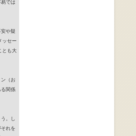
容易では
不安や疑
メッセー
ことも大
イン（お
ある関係
ょう。し
がそれを