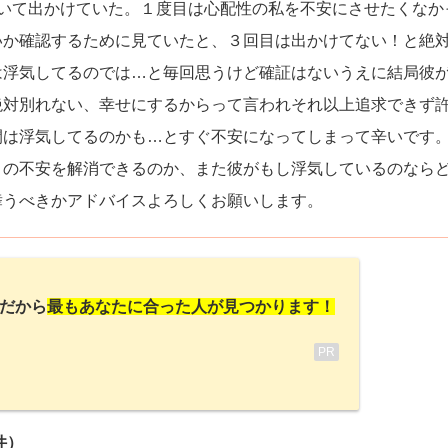
ついて出かけていた。１度目は心配性の私を不安にさせたくなか
いか確認するために見ていたと、３回目は出かけてない！と絶
は浮気してるのでは…と毎回思うけど確証はないうえに結局彼
絶対別れない、幸せにするからって言われそれ以上追求できず
間は浮気してるのかも…とすぐ不安になってしまって辛いです
この不安を解消できるのか、また彼がもし浮気しているのなら
舞うべきかアドバイスよろしくお願いします。
だから
最もあなたに合った人が見つかります！
PR
件）