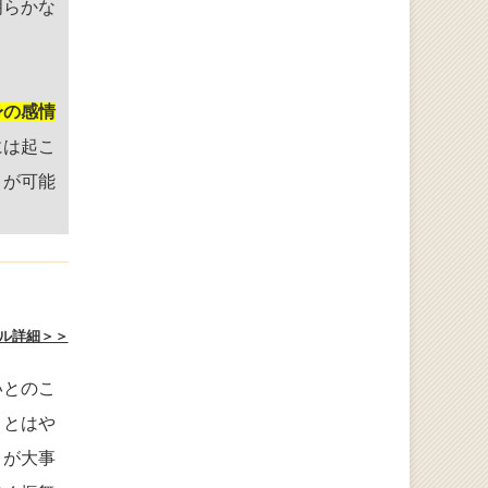
明らかな
身の感情
には起こ
とが可能
ル詳細＞＞
いとのこ
ことはや
とが大事