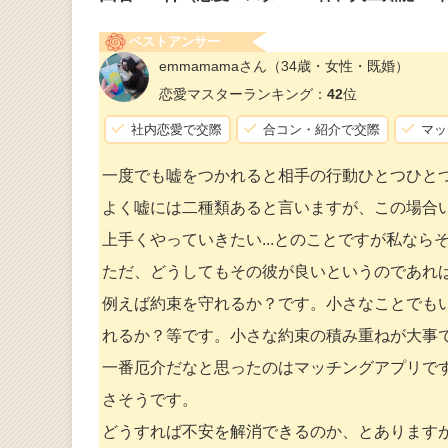
ベストアンサー
emmamamaさん
（34歳・女性・既婚）
恋愛マスターランキング：
42
位
社内恋愛で交際
合コン・紹介で交際
マッ
一度でも嘘をつかれると相手の行動ひとつひと
よく嘘には二種類あると言いますが、この場合
上手くやっていきたい...とのことですが私な
ただ、どうしてもその彼が良いというのであれ
例えば約束を守れるか？です。小さなことでも
れるか？等です。小さな約束の積み重ねが大事
一番厄介だなと思ったのはマッチングアプリで
さそうです。
どうすれば不安を解消できるのか、とあります