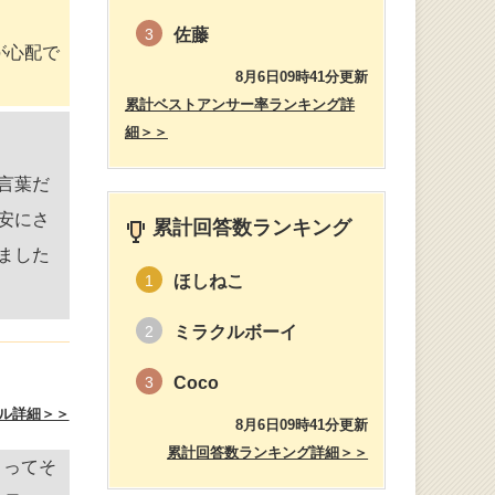
佐藤
3
が心配で
8月6日09時41分更新
累計ベストアンサー率ランキング詳
細＞＞
言葉だ
安にさ
累計回答数ランキング
ました
ほしねこ
1
ミラクルボーイ
2
Coco
3
ル詳細＞＞
8月6日09時41分更新
累計回答数ランキング詳細＞＞
よってそ