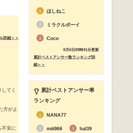
ほしねこ
1
ミラクルボーイ
2
ル詳細＞＞
Coco
3
8月6日09時41分更新
累計ベストアンサー数ランキング詳
細＞＞
累計ベストアンサー率
りしてく
ランキング
た方がよ
NANA77
1
ら不安に
miii966
hal39
2
3