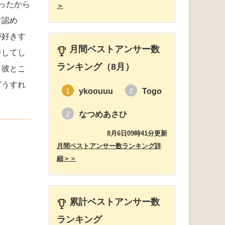
ったから
＞
対認め
が好きす
月間ベストアンサー数
許してし
ランキング（8月）
。彼とこ
どうすれ
ykoouuu
Togo
1
2
なつめあさひ
2
8月6日09時41分更新
月間ベストアンサー数ランキング詳
細＞＞
累計ベストアンサー数
ランキング