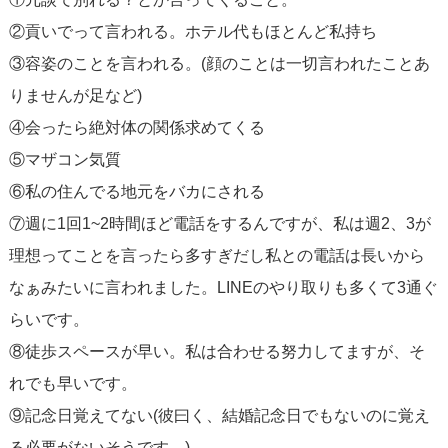
②貢いでって言われる。ホテル代もほとんど私持ち
③容姿のことを言われる。(顔のことは一切言われたことあ
りませんが足など)
④会ったら絶対体の関係求めてくる
⑤マザコン気質
⑥私の住んでる地元をバカにされる
⑦週に1回1~2時間ほど電話をするんですが、私は週2、3が
理想ってことを言ったら多すぎだし私との電話は長いから
なぁみたいに言われました。LINEのやり取りも多くて3通ぐ
らいです。
⑧徒歩スペースが早い。私は合わせる努力してますが、そ
れでも早いです。
⑨記念日覚えてない(彼曰く、結婚記念日でもないのに覚え
る必要がないそうです。)