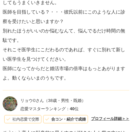
してもうまくいきません。
自身にとって本当に価値のあるものが何かを考え、それに
医師を目指している？・・・彼氏以前にこのような人に診
基づいて行動する勇気を持ってください。
最終的に、あな
察を受けたいと思いますか？
た自身の直感と幸福を信じることが、最も良い選択を導く
別れたほうがいいのか悩むなんて、悩んでるだけ時間の無
ことになるでしょう。
駄です。
それこそ医学生にこだわるのであれば、すぐに別れて新し
い医学生を見つけてください。
医師になってからだと婚活市場の倍率はもっとあがります
よ。動くならいまのうちです。
リョウ©️さん
（38歳・男性・既婚）
恋愛マスターランキング：
40
位
プロフィール詳細＞＞
社内恋愛で交際
合コン・紹介で成婚