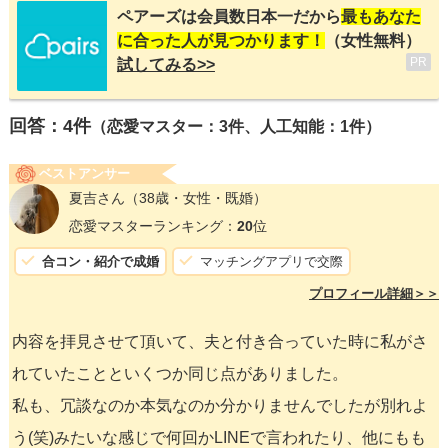
ペアーズは会員数日本一だから
最もあなた
に合った人が見つかります！
（女性無料）
PR
試してみる>>
回答：
4
件
（恋愛マスター：3件、人工知能：1件）
ベストアンサー
夏吉さん
（38歳・女性・既婚）
恋愛マスターランキング：
20
位
合コン・紹介で成婚
マッチングアプリで交際
プロフィール詳細＞＞
内容を拝見させて頂いて、夫と付き合っていた時に私がさ
れていたことといくつか同じ点がありました。
私も、冗談なのか本気なのか分かりませんでしたが別れよ
う(笑)みたいな感じで何回かLINEで言われたり、他にもも