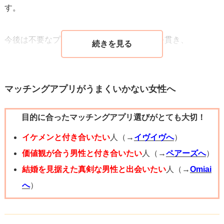
す。
今後は不要なプレゼントや奢りは一切無しを貫き、
＞わたし的には何でもない日にプレゼントはあまりしたく
なく、クリスマスや誕生日に派手に使いたい派
マッチングアプリがうまくいかない女性へ
目的に合ったマッチングアプリ選びがとても大切！
このあなたの信念を彼に伝え、理解してもらいましょう。
イケメンと付き合いたい
人（→
イヴイヴへ
）
ここであーだこーだと駄々をこねたり、
価値観が合う男性と付き合いたい
人（→
ペアーズへ
）
2人の関係の悪化を仄めかすような発言、あなたを非難する
結婚を見据えた真剣な男性と出会いたい
人（→
Omiai
ようなことを言うのであれば
へ
）
その彼はあなたには相応しくないので距離を置いて、反省
してもらう・別れるなり対応しましょう。