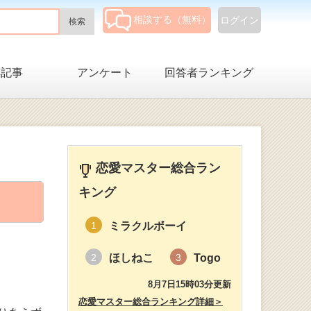
相談する（無料）
ログイン
集記事
アンケート
回答者ランキング
恋愛マスター総合ラン
キング
ミラクルボーイ
1
ほしねこ
Togo
2
3
8月7日15時03分更新
恋愛マスター総合ランキング詳細＞