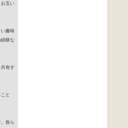
、お互い
しい趣味
の経験な
を共有す
ること
す。焦ら