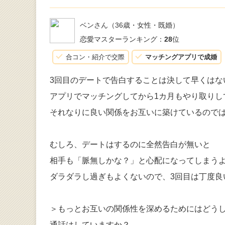
ベンさん
（36歳・女性・既婚）
恋愛マスターランキング：
28
位
合コン・紹介で交際
マッチングアプリで成婚
3回目のデートで告白することは決して早くはな
アプリでマッチングしてから1カ月もやり取りし
それなりに良い関係をお互いに築けているので
むしろ、デートはするのに全然告白が無いと
相手も「脈無しかな？」と心配になってしまう
ダラダラし過ぎもよくないので、3回目は丁度良
＞もっとお互いの関係性を深めるためにはどう
通話はしていますか？