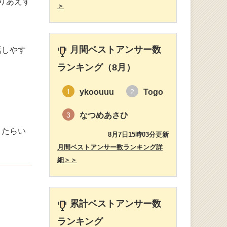
りあえず
＞
月間ベストアンサー数
話しやす
ランキング（8月）
ykoouuu
Togo
1
2
なつめあさひ
3
したらい
8月7日15時03分更新
月間ベストアンサー数ランキング詳
細＞＞
累計ベストアンサー数
ランキング