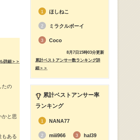
ほしねこ
1
ミラクルボーイ
2
Coco
3
8月7日15時03分更新
累計ベストアンサー数ランキング詳
ル詳細＞＞
細＞＞
したの
累計ベストアンサー率
ランキング
いかと思
NANA77
1
miii966
hal39
2
3
性もある