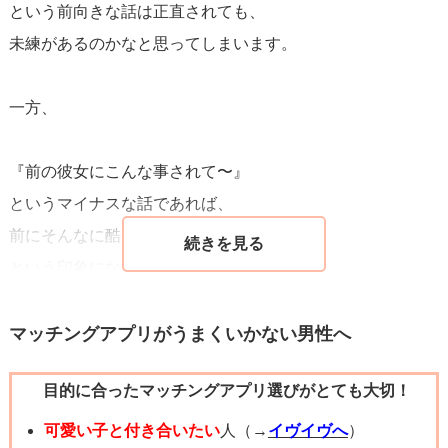
という前向きな話は正直されても、
未練があるのかなと思ってしまいます。
一方、
『前の彼女にこんな事されて〜』
というマイナスな話であれば、
前にそんなに酷いことをされたのか…。
という印象になります。
なので前の彼女にこんな酷いことをされたので、
マッチングアプリがうまくいかない男性へ
今回はそのようなことをしない方と交際したいです。
目的に合ったマッチングアプリ選びがとても大切！
といった内容であれば女性も理解してくれるかと思いま
す。
可愛い子と付き合いたい
人（→
イヴイヴへ
）