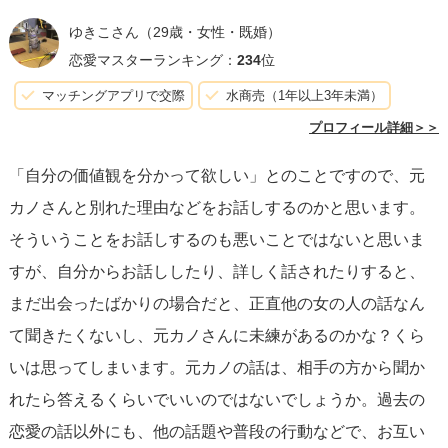
ですので過去の恋愛経験を聞いてどう感じるかは人による
ゆきこさん
（29歳・女性・既婚）
のかもしれません。すでにしてらっしゃるかもしれないの
恋愛マスターランキング：
234
位
ですが、過去は過去なので過去の恋愛話をしたらアフター
マッチングアプリで交際
水商売（1年以上3年未満）
フォローを忘れずにしておくと聞くがわも楽しく聞けるか
プロフィール詳細＞＞
もしれません☆
「自分の価値観を分かって欲しい」とのことですので、元
カノさんと別れた理由などをお話しするのかと思います。
そういうことをお話しするのも悪いことではないと思いま
すが、自分からお話ししたり、詳しく話されたりすると、
まだ出会ったばかりの場合だと、正直他の女の人の話なん
て聞きたくないし、元カノさんに未練があるのかな？くら
いは思ってしまいます。元カノの話は、相手の方から聞か
れたら答えるくらいでいいのではないでしょうか。過去の
恋愛の話以外にも、他の話題や普段の行動などで、お互い