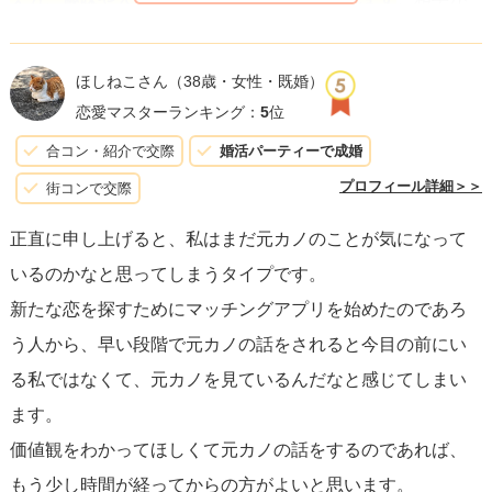
話題にオープンであれば元カレ・元カノの話も自然に受け
入れられるでしょうが、初対面のような状況では、
もっと
ほしねこさん
（38歳・女性・既婚）
普遍的な話題からコミュニケーションを深め
、お互いの信
恋愛マスターランキング：
5
位
頼が築かれた後に過去の恋愛に触れる方が、相手に与える
合コン・紹介で交際
婚活パーティーで成婚
印象は良いでしょう。
プロフィール詳細＞＞
街コンで交際
正直に申し上げると、私はまだ元カノのことが気になって
お相手がどのように感じるかは人それぞれ異なりますが、
いるのかなと思ってしまうタイプです。
多くの女性は、早い段階で元カノの話をされることに対し
新たな恋を探すためにマッチングアプリを始めたのであろ
て警戒心を持つか、重い印象を持つ可能性が高い
です。話
う人から、早い段階で元カノの話をされると今目の前にい
すにしても、相手がどの程度のオープンネスを持っている
る私ではなくて、元カノを見ているんだなと感じてしまい
かを見極め、適切なタイミングと範囲で話すよう心がけま
ます。
しょう。過去の経験から学んだことや、現在どのように成
価値観をわかってほしくて元カノの話をするのであれば、
長したかなど、
ポジティブな面を強調する
ことが、無用な
もう少し時間が経ってからの方がよいと思います。
誤解を避ける上で効果的です。