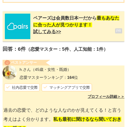
ペアーズは会員数日本一だから
最もあなた
に合った人が見つかります！
PR
試してみる>>
回答：
6
件
（恋愛マスター：5件、人工知能：1件）
ベストアンサー
h.さん
（45歳・女性・既婚）
恋愛マスターランキング：
164
位
社内恋愛で交際
マッチングアプリで交際
プロフィール詳細＞＞
過去の恋愛で、どのような人なのかが見えてくる！と言う
考えはよく分かります。
私も最初に聞けるなら聞いておき