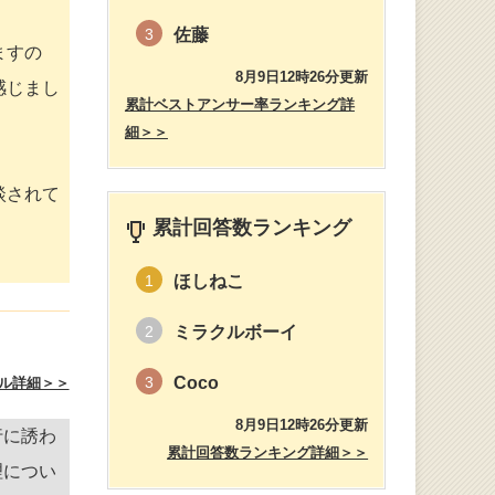
佐藤
3
ますの
8月9日12時26分更新
感じまし
累計ベストアンサー率ランキング詳
細＞＞
談されて
累計回答数ランキング
ほしねこ
1
ミラクルボーイ
2
Coco
3
ル詳細＞＞
8月9日12時26分更新
行に誘わ
累計回答数ランキング詳細＞＞
理につい