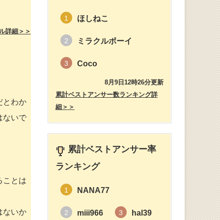
ほしねこ
1
ル詳細＞＞
ミラクルボーイ
2
Coco
3
8月9日12時26分更新
累計ベストアンサー数ランキング詳
だとわか
細＞＞
はないで
累計ベストアンサー率
ランキング
ることは
NANA77
1
はないか
miii966
hal39
2
3