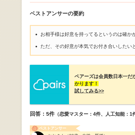
ベストアンサーの要約
お相手様は好意を持ってるというのは確か
ただ、その好意が本気でお付き合いしたい
ペアーズは会員数日本一だ
かります！
試してみる>>
回答：
5
件
（恋愛マスター：4件、人工知能：1
ベストアンサー