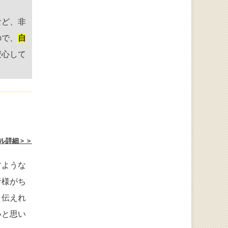
など、非
ので、
自
安心して
ル詳細＞＞
すような
者様がち
と伝えれ
いと思い