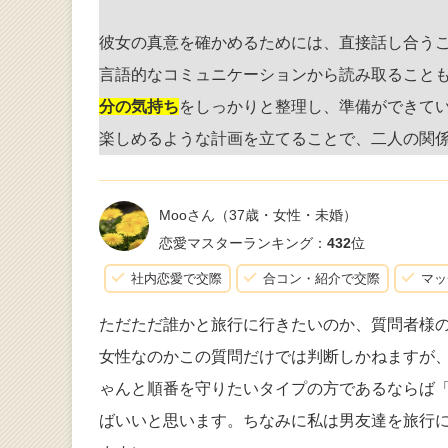
彼女の真意を確かめるためには、直接話し合う
言語的なコミュニケーションから読み取ること
分の気持ち
をしっかりと整理し、準備ができて
楽しめるような計画を立てることで、二人の関
Mooさん
（37歳・女性・未婚）
恋愛マスターランキング：
432
位
社内恋愛で交際
合コン・紹介で交際
マッ
ただただ誰かと旅行に行きたいのか、質問者様
女性なのかこの質問だけでは判断しかねますが
ゃんと順番を守りたいタイプの方であるならば
ばいいと思います。ちなみに私は男友達を旅行