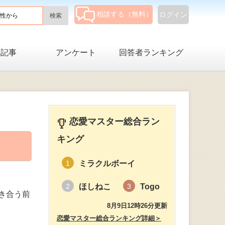
相談する（無料）
ログイン
集記事
アンケート
回答者ランキング
恋愛マスター総合ラン
キング
ミラクルボーイ
1
ほしねこ
Togo
2
3
き合う前
8月9日12時26分更新
恋愛マスター総合ランキング詳細＞