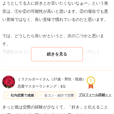
ようとしてる人に好きとか言いたくないなぁー」という発
口にする日もきっと近いはずです。
言は、①か②の可能性が高いと思います。②の場合でも悪
い意味ではなく、良い意味で慣れているのだと思います。
では、どうしたら良いかというと、次の二つかと思いま
す。
①彼氏がそういう人だと思って今後も付き合っていく
②少し引いてみる。（たとえば、あなたからの「好き」と
いう発言をやめてみたり、少し冷たくしてみたり）
ミラクルボーイさん
（37歳・男性・既婚）
個人的には①が良いと思います。付き合っている訳だし、
恋愛マスターランキング：
1
位
②のような駆け引きをする必要はないと思います。駆け引
プロフィール詳細＞＞
社内恋愛で成婚
合コン・紹介で交際
きが失敗して、関係性が悪くなるリスクもありますから
きっと彼は交際の経験が少なくて、「好き」と伝えること
ね。