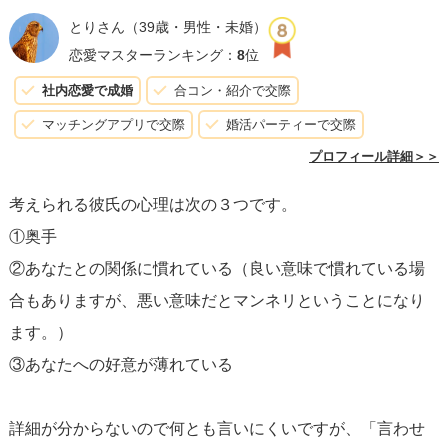
対する理解を深めることで、彼の行動や態度から愛情を感
とりさん
（39歳・男性・未婚）
じ取ることができるかもしれません。また、
自分から積極
恋愛マスターランキング：
8
位
的に愛情を示すこと
で、彼も自然と愛情を口に出しやすく
社内恋愛で成婚
合コン・紹介で交際
なる環境を作ることができます。
マッチングアプリで交際
婚活パーティーで交際
プロフィール詳細＞＞
彼に直接「好きと言ってほしい」とプレッシャーをかける
考えられる彼氏の心理は次の３つです。
のではなく、
「あなたのことが好き」と自分の気持ちを素
①奥手
直に伝え
ることで、心を開いてもらえるきっかけにもなり
②あなたとの関係に慣れている（良い意味で慣れている場
ます。関係を深めていく中で、彼なりの愛情表現を見つ
合もありますが、悪い意味だとマンネリということになり
け、二人で共有していくことが重要です。
ます。）
③あなたへの好意が薄れている
最後に、彼とのコミュニケーションを大切にし、
お互いの
気持ちを尊重し合うことが、健康な関係を築くための鍵
と
詳細が分からないので何とも言いにくいですが、「言わせ
なります。心が通じ合っていれば、彼が「好き」の言葉を