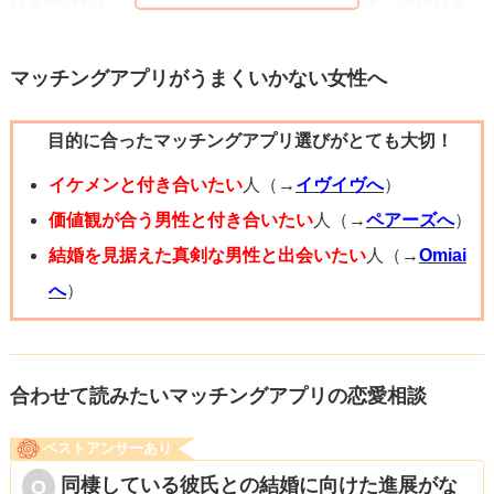
好きではない、というわけではないと思います。逆に好き
だからこそ照れてしまい、好きだと言えないのではないで
しょうか。
マッチングアプリがうまくいかない女性へ
好きだと言ってほしい気持ちはわかりますが、「好きと言
目的に合ったマッチングアプリ選びがとても大切！
わせようとする人に好きだと言いたくない」という言葉が
あったように、むりに言わせようとすると彼は気分を害し
イケメンと付き合いたい
人（→
イヴイヴへ
）
てしまうばかりです。
価値観が合う男性と付き合いたい
人（→
ペアーズへ
）
彼がご相談者様のことを心から好きになり、「自分の人生
結婚を見据えた真剣な男性と出会いたい
人（→
Omiai
には欠かせない人」だと思うようになれば、自然と口をつ
へ
）
いて出るはずです。私自身がそうでした。好きと言ってく
れないこと以外に問題がないのでしたら、ぜひその時を楽
しみにして関係を築くことをおすすめします（好きと言っ
合わせて読みたいマッチングアプリの恋愛相談
てくれないこと以外にも問題があるのでしたら話は別です
ベストアンサーあり
が）。
同棲している彼氏との結婚に向けた進展がな