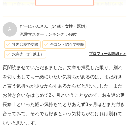
情」に変わってしまっている< /s>のなら、正直な対話が必
要です。彼に感謝の気持ちを表しつつも、あなたが感じて
いる迷いや不安についてオープンに話し合うこと。これは
むーにゃんさん
（34歳・女性・既婚）
A
決して彼を傷つけることではなく、むしろ二人の関係をよ
恋愛マスターランキング：
46
位
り健全なものにするためのステップです。
社内恋愛で交際
合コン・紹介で交際
プロフィール詳細＞＞
水商売（3年以上）
また、
一時的な感情ではなく、継続的に同じ気持ちが続い
質問読ませていただきました。文章を拝見した限り、別れ
ているかどうかを確認することも重要
です。何度か別れを
を切り出しても一緒にいたい気持ちがあるのは、まだ好き
切り出した後で気持ちが変わっているかもしれないと感じ
と言う気持ちが少なからずあるからだと思いました。まだ
るなら、それはあなたが本当に望んでいることなのかもし
お付き合いをはじめて2ヶ月ということなので、お友達の延
れません。物事を急ぐ必要はありません。自分自身の心が
長線上といった軽い気持ちでとりあえず3ヶ月ほどまだ付き
何を求めているのか、じっくりと時間をかけて探求してみ
合ってみて、それでも好きという気持ちがなければ別れて
てください。
いいと思います。