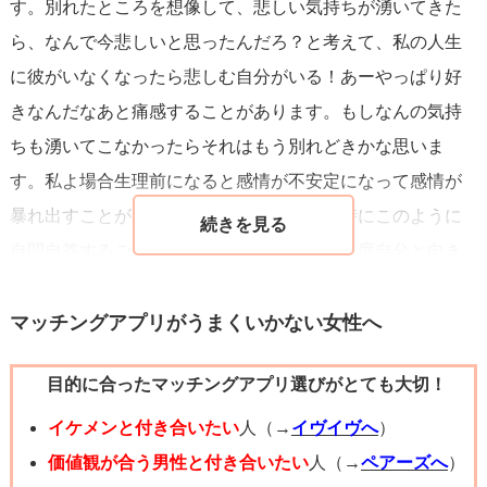
す。別れたところを想像して、悲しい気持ちが湧いてきた
ら、なんで今悲しいと思ったんだろ？と考えて、私の人生
に彼がいなくなったら悲しむ自分がいる！あーやっぱり好
きなんだなあと痛感することがあります。もしなんの気持
ちも湧いてこなかったらそれはもう別れどきかな思いま
す。私よ場合生理前になると感情が不安定になって感情が
暴れ出すことがあります。なのでそういう時にこのように
自問自答することが多いです。質問者様も一度自分と向き
合ってみて、別れた時のことを想像してみて、どういう感
情が湧いてくるのかを判断材料にしてみてくださいね♪
マッチングアプリがうまくいかない女性へ
目的に合ったマッチングアプリ選びがとても大切！
イケメンと付き合いたい
人（→
イヴイヴへ
）
価値観が合う男性と付き合いたい
人（→
ペアーズへ
）