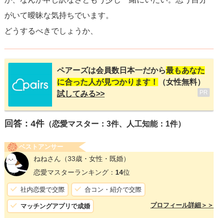
がいて曖昧な気持ちでいます。
どうするべきでしょうか、
ペアーズは会員数日本一だから
最もあなた
に合った人が見つかります！
（女性無料）
PR
試してみる>>
回答：
4
件
（恋愛マスター：3件、人工知能：1件）
ベストアンサー
ねねさん
（33歳・女性・既婚）
恋愛マスターランキング：
14
位
社内恋愛で交際
合コン・紹介で交際
プロフィール詳細＞＞
マッチングアプリで成婚