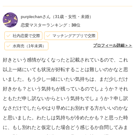
最終的には、自分自身の幸福を最優先に考えるべきです。
どんな選択をするにしても、
自分の心に正直であること
purplechanさん
（31歳・女性・未婚）
が、あなたと彼の両方にとって最も良い結果をもたらしま
恋愛マスターランキング：
30
位
す。時には自分の感情に従って行動することが、最終的に
社内恋愛で交際
マッチングアプリで交際
は二人の幸せへの道となるのです。
プロフィール詳細＞＞
水商売（1年未満）
好きという感情がなくなったと記載されているので、これ
以上一緒にいても状況が好転することは難しいのかなと思
いました。もう少し一緒にいたい気持ちは、まだ少しだけ
好きかも？という気持ちが残っているのでしょうか？それ
ともただ申し訳ないからという気持ちでしょうか？申し訳
なさだけでしたらやはり早めにお別れする方がいいのかな
と思いました。わたしは気持ちが冷めたかも？と思った時
に、もし別れたと仮定した場合どう感じるか自問してみま