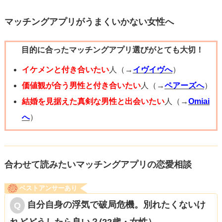
す。メンタルが不安定なことを、こちらが理解したら、あ
とはあなたがどうするか？です。スキンシップをしたいと
マッチングアプリがうまくいかない女性へ
思えない、幸せにできないとハッキリ言われるのはこの上
目的に合ったマッチングアプリ選びがとても大切！
なくしんどいことだと思います。ですが、もうここまで言
われているのだから、あとは離れるだけです。彼とやり直
イケメンと付き合いたい
人（→
イヴイヴへ
）
すことを考えるのはおすすめしません。あなたはもう十分
価値観が合う男性と付き合いたい
人（→
ペアーズへ
）
頑張ってお付き合いされてきたと思いますよ。
結婚を見据えた真剣な男性と出会いたい
人（→
Omiai
へ
）
新しい出会いにすぐには前向きになれないかもしれませ
ん。もし今すぐに出会いを求めたいわけでないのなら、数
ヶ月～半年くらい恋愛から離れてみるのも良いですよ。何
合わせて読みたいマッチングアプリの恋愛相談
歳までに結婚したいというお気持ちがあるのなら、マッチ
ベストアンサーあり
ングアプリ・婚活パーティー・結婚相談所などがおすすめ
自分自身の浮気で破局危機。別れたくないけ
です。恋活でしたら、趣味のサークルなんかも良いです