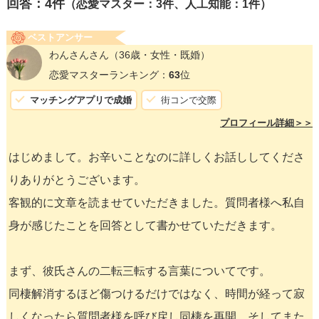
回答：
4
件
（恋愛マスター：3件、人工知能：1件）
ベストアンサー
わんさんさん
（36歳・女性・既婚）
恋愛マスターランキング：
63
位
マッチングアプリで成婚
街コンで交際
プロフィール詳細＞＞
はじめまして。お辛いことなのに詳しくお話ししてくださ
りありがとうございます。
客観的に文章を読ませていただきました。質問者様へ私自
身が感じたことを回答として書かせていただきます。
まず、彼氏さんの二転三転する言葉についてです。
同棲解消するほど傷つけるだけではなく、時間が経って寂
しくなったら質問者様を呼び戻し同棲を再開。そしてまた