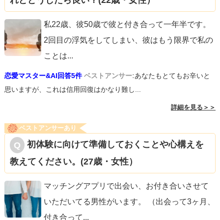
れどどうしたら良い？(22歳・女性）
ね。恋愛お休み中は、ゆっくり読書したり、カフェに行っ
たり、ひとりでとにかく気持ちを休めてみてください。彼
私22歳、彼50歳で彼と付き合って一年半です。
がいた時にはできなかったことは、意外とたくさんあるか
2回目の浮気をしてしまい、彼はもう限界で私の
もしれませんよ。
ことは
...
恋愛マスター&AI回答5件
ベストアンサー:
あなたもとてもお辛いと
心が不安定なパートナーと一緒にいると、うつります。私
思いますが、これは信用回復はかなり難し...
にも経験があるからこそ、分かるんです。自分の心を１番
詳細を見る＞＞
大切にしてください。健闘を祈ります。
ベストアンサーあり
初体験に向けて準備しておくことや心構えを
教えてください。(27歳・女性）
マッチングアプリで出会い、お付き合いさせて
いただいてる男性がいます。 （出会って3ヶ月、
付き合って
...