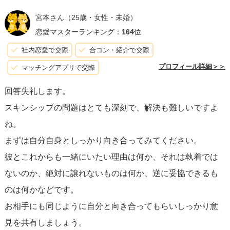
宮本さん
（25歳・女性・未婚）
彼とやり直すことを考える場合、二人が直面している問題
恋愛マスターランキング：
164
位
に対して、より深くて具体的な解決策を見つけ出さなけれ
社内恋愛で交際
合コン・紹介で交際
ばなりません。これには、
専門家のカウンセリングを受け
プロフィール詳細＞＞
マッチングアプリで交際
る
ことも一つの方法です。しかし、その前に彼が真剣にこ
回答失礼します。
の関係を続けたいと思っているか、あなたが彼との関係に
スキンシップの問題はとても深刻で、解決も難しいですよ
未来を感じることができるか
を、冷静に考えることが重要
ね。
です。
まずは自分自身としっかり向き合ってみてください。
彼とこれからも一緒にいたい理由は何か、それは執着では
一方で、
新しい出会いに前向きになるためには、まずは自
ないのか、絶対に譲れないものは何か、逆に妥協できるも
分自身を見つめ直すこと
が大切です。自己理解を深め、自
のは何かなどです。
分自身の価値を認識し、自信を持つこと。そして、新しい
お相手にも同じように自分と向き合ってもらいしっかり意
出会いに対してオープンになるためには、過去の関係から
見を共有しましょう。
学んだことを肯定的に受け入れ、新しい未来に希望を持つ