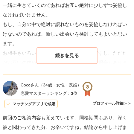
一緒に生きていくのであればお互い絶対に少しずつ妥協し
ことです。
なければいけません。
もし、自分の中で絶対に譲れないものを妥協しなければい
どちらの道を選択するにしても、
自分自身の幸せを第一に
けないのであれば、新しい出会いを検討してもよいと思い
考え、自分を大切にする心が最も重要
です。不安や疑問を
ます。
感じた時には、信頼できる友人やカウンセラーに相談して
お相手もいろいろ努力してくれているようですし、ただた
みてください。あなたがこれからの人生で幸せを見つけ、
だお互いの求めるものが合わなかったという場合もありま
満たされることを心から願っています。
す。
難しいとは思いますが、誰のことも責めず、仕方なかった
Cocoさん
（34歳・女性・既婚）
と前を向くのも一つの方法です。
恋愛マスターランキング：
3
位
自分の幸せを第一に、納得できる選択をしてくださいね、
プロフィール詳細＞＞
マッチングアプリで成婚
応援しています。
前回のご相談内容も覚えています。同棲期間もあり、深く
彼と関わってきた分、お辛いですね。結論から申し上げま