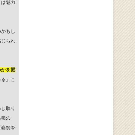
立は魅力
のかもし
感じられ
のかを掘
いる」こ
感じ取り
高嶺の
る姿勢を