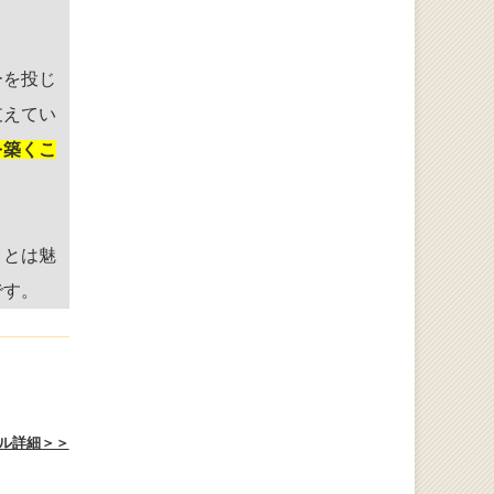
ーを投じ
支えてい
を築くこ
ことは魅
です。
ル詳細＞＞