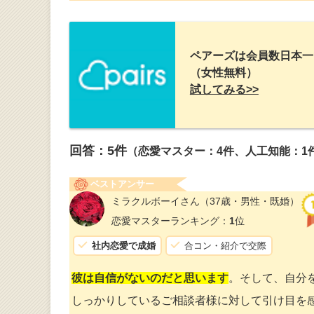
ペアーズは会員数日本一
（女性無料）
試してみる>>
回答：
5
件
（恋愛マスター：4件、人工知能：1
ベストアンサー
ミラクルボーイさん
（37歳・男性・既婚）
恋愛マスターランキング：
1
位
社内恋愛で成婚
合コン・紹介で交際
彼は自信がないのだと思います
。そして、自分
しっかりしているご相談者様に対して引け目を