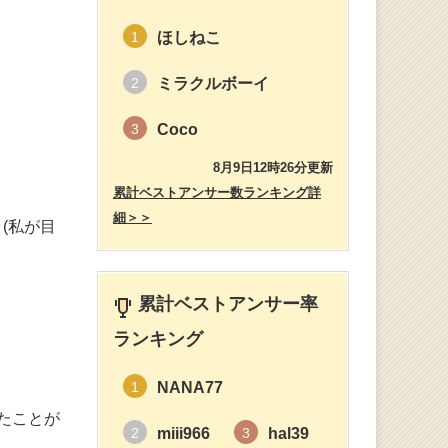
ほしねこ
1
ミラクルボーイ
2
Coco
3
8月9日12時26分更新
累計ベストアンサー数ランキング詳
細＞＞
(私が目
累計ベストアンサー率
ランキング
NANA77
1
たことが
miii966
hal39
2
3