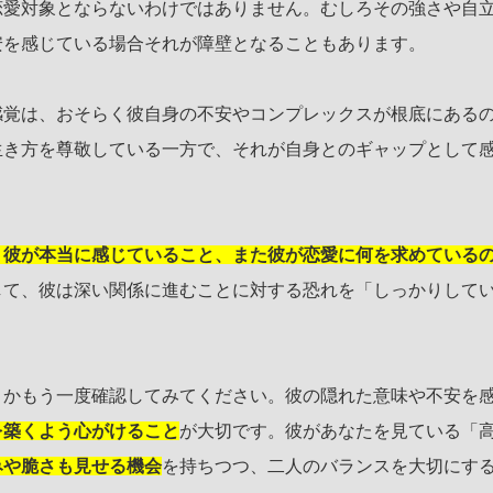
恋愛対象とならないわけではありません。むしろその強さや自
安を感じている場合それが障壁となることもあります。
感覚は、おそらく彼自身の不安やコンプレックスが根底にある
生き方を尊敬している一方で、それが自身とのギャップとして
、彼が本当に感じていること、また彼が恋愛に何を求めている
して、彼は深い関係に進むことに対する恐れを「しっかりして
うかもう一度確認してみてください。彼の隠れた意味や不安を
を築くよう心がけること
が大切です。彼があなたを見ている「
みや脆さも見せる機会
を持ちつつ、二人のバランスを大切にす