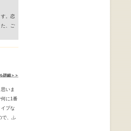
ます。恋
また、ご
。
ル詳細＞＞
と思いま
何に1番
タイプな
ので、ふ