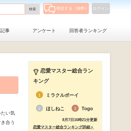
相談する（無料）
ログイン
集記事
アンケート
回答者ランキング
恋愛マスター総合ラン
キング
ミラクルボーイ
1
ほしねこ
Togo
2
3
いたい気
8月7日16時21分更新
付き合う
恋愛マスター総合ランキング詳細＞