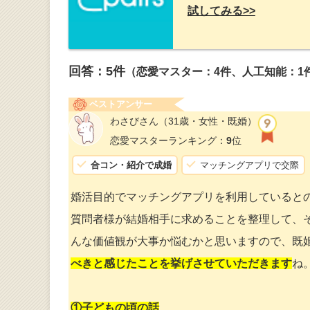
試してみる>>
回答：
5
件
（恋愛マスター：4件、人工知能：1
ベストアンサー
わさびさん
（31歳・女性・既婚）
恋愛マスターランキング：
9
位
合コン・紹介で成婚
マッチングアプリで交際
婚活目的でマッチングアプリを利用していると
質問者様が結婚相手に求めることを整理して、
んな価値観が大事か悩むかと思いますので、既
べきと感じたことを挙げさせていただきます
ね
①子どもの頃の話