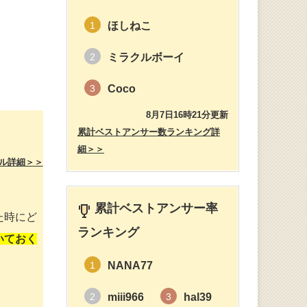
ほしねこ
1
ミラクルボーイ
2
Coco
3
8月7日16時21分更新
累計ベストアンサー数ランキング詳
細＞＞
ル詳細＞＞
累計ベストアンサー率
た時にど
ランキング
いておく
NANA77
1
miii966
hal39
2
3