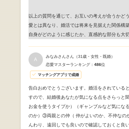
以上の質問を通じて、お互いの考えが合うかど
愛とは異なり、婚活では将来を見据えた関係構
自身がどのように感じたか、直感的な部分も大
みなみさんさん
（31歳・女性・既婚）
A
恋愛マスターランキング：
486
位
マッチングアプリで成婚
告白おめでとうございます。婚活をされている
すので、結婚後あなたが気になる点をさらっと
お金を使うタイプか）（ギャンブルなど気にな
のか）③両親との仲（ 仲がよいのか、不仲なの
んわり、遠回しでも良いので確認しておくと良