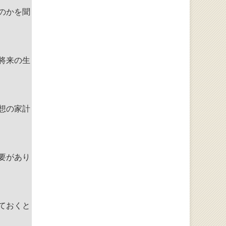
のかを聞
将来の生
想の家計
要があり
ておくと