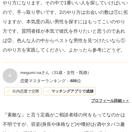
やり方になります。その中で1番いい人を探していけばいい
ので、手っ取り早いです。2のやり方は出会いの数は①に劣
りますが、本気度の高い男性を探すにはもってこいのやり
方です。質問者様が本気で彼氏を作りたいと思うのであれ
ば②、色んな人の中からベストな男性を見つけたいなら①
のやり方を実践してください。よかったら参考にどうぞ。
megumi.naさん
（31歳・女性・既婚）
A
恋愛マスターランキング：
486
位
社内恋愛で交際
マッチングアプリで成婚
プロフィール詳細＞＞
『素敵な』と言う定義がご相談者様の何をもってなのかは
不明ですが、容姿(身長や体格など)や嗜好(お酒やタバコ趣