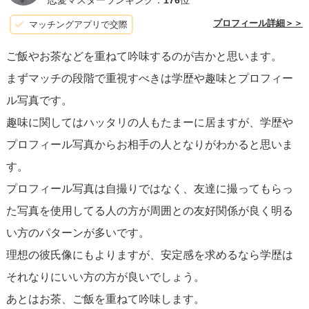
恋愛マスターランキング：
176
位
ることができます。
プロフィール詳細＞＞
マッチングアプリで交際
ご飯やお茶などを重ねて吟味するのが吉かと思います。
また、安全のために
個人情報は慎重に取り扱う
こと、そし
まずマッチの段階で重視すべきは学歴や趣味とプロフィー
て、相手とのやりとりを通じて信頼を確認することは非常
ル写真です。
に重要です。実際に会う段階になったら、公共の場所を選
趣味に関してはハッタリの人もたまーに居ますが、学歴や
び、必ず周囲に会うことを伝えるなど、安全対策を忘れな
プロフィール写真からお相手の人となりがわかると思いま
いでください。
す。
プロフィール写真は自撮りではなく、友達に撮ってもらっ
長期的な良い関係を築くためにも、正直であること
が不可
た写真を使用してる人の方が周囲との友好関係が良く明る
欠です。見栄や嘘で相手を惹きつけることは、後々関係が
い方のパターンが多いです。
壊れる原因になりますので、人としての真実の部分を大切
理想の彼氏像にもよりますが、安定感を求めるなら学歴は
にしながら相手を探してください。
それなりにいい方の方が良いでしょう。
あとはお茶、ご飯を重ねて吟味します。
これらのコツを実践しながら、理想のパートナーとの出会