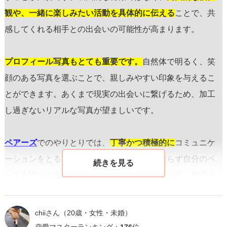
観や、一緒に楽しみたい活動を具体的に伝える
ことで、共
感してくれる相手との出会いの可能性が高まります。
プロフィール写真もとても重要です。
自然体で明るく、笑
顔のある写真を選ぶことで、親しみやすい印象を与えるこ
とができます。あくまで現実の出会いに繋げるため、加工
し過ぎないリアルな写真が望ましいです。
ペアーズ
でのやりとりでは、
丁寧かつ積極的に
コミュニケ
ーションをとることが大切です。ただし、焦らず自分のペ
ースを守りつつ、多くの人と会話を進めましょう。相手か
らのメッセージにはできる限り早く、かつ丁寧に返信する
ことがポイントです。会話の中で、共通点や興味を持つト
chiiさん
（20歳・女性・未婚）
ピックが見つかれば、それを深掘りすることで距離を縮め