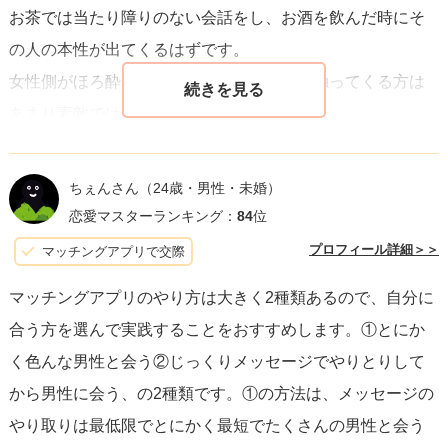
お茶では当たり障りのない会話をし、お酒を飲んだ時にそ
いに向けて、楽しいマッチングライフをお送りください。
の人の本性が出てくるはずです。
女性側がほろ酔いしてきた段階で太ももを触ってくる方は
あまり素敵ではありません。
私も
Pairs
で今の彼と出会いましたが、私が酔っても指一本
触れてこず結果的にとても誠実な方でした。
ちぇんさん
（24歳・男性・未婚）
経験談の一端でしかないですが、お役に立てれば幸いで
恋愛マスターランキング：
84
位
す。
プロフィール詳細＞＞
マッチングアプリで交際
マッチングアプリのやり方は大きく2種類あるので、自分に
合う方を選んで実践することをおすすめします。①とにか
く色んな男性と会う②じっくりメッセージでやりとりして
から男性に会う、の2種類です。①の方法は、メッセージの
やり取りは最低限でとにかく最短でたくさんの男性と会う