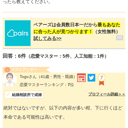
ったら教えてください。
ペアーズは会員数日本一だから
最もあなた
に合った人が見つかります！
（女性無料）
PR
試してみる>>
回答：
6
件
（恋愛マスター：5件、人工知能：1件）
ベストアンサー
Togoさん
（41歳・男性・既婚）
恋愛マスターランキング：
7
位
プロフィール詳細＞＞
結婚相談所で成婚
絶対ではないですが、以下の内容が多い程、下に行くほど
本命である可能性は高いです。