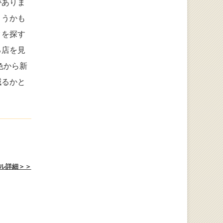
がありま
まうかも
クを探す
る店を見
色から新
減るかと
ル詳細＞＞