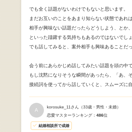
でも全く話題がないわけでもないと思います。
まだお互いのことをあまり知らない状態であれ
相手が興味ない話題だったらどうしよう、とか
といった躊躇する気持ちもあるのではないでし
でも話してみると、案外相手も興味あることだ
会う前にあらかじめ話してみたい話題を頭の中
もし沈黙になりそうな瞬間があったら、「あ、
接続詞を使ってから話していくと、スムーズに
korosuke_11さん
（33歳・男性・未婚）
A
恋愛マスターランキング：
486
位
結婚相談所で成婚