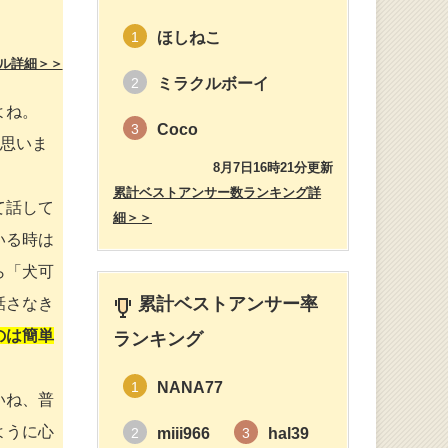
ほしねこ
1
ル詳細＞＞
ミラクルボーイ
2
よね。
Coco
3
と思いま
8月7日16時21分更新
累計ベストアンサー数ランキング詳
て話して
細＞＞
いる時は
ら「犬可
累計ベストアンサー率
話さなき
のは簡単
ランキング
NANA77
1
いね、普
ように心
miii966
hal39
2
3