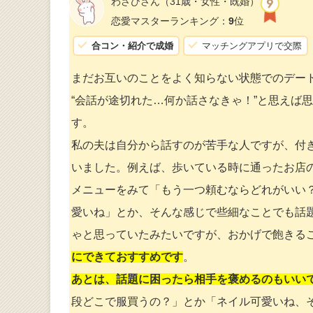
わさびさん
（31歳・女性・既婚）
恋愛マスターランキング：
9
位
合コン・紹介で成婚
マッチングアプリで交際
まだお互いのことをよく知らない状態でのデー
“会話が途切れた…何か話さなきゃ！”と思えば
す。
私の夫は自分から話すのが苦手な人ですが、付
いました。例えば、歩いている時に通ったお店
メニューをみて「もう一つ頼むならどれがいい
愛いね」とか、そんな感じで些細なことでも話
ゃと思っていたみたいですが、おかげで飽きる
にできておすすめです
。
あとは、話題に困ったら相手を褒めるのもいい
段どこで服買うの？」とか「ネイル可愛いね、