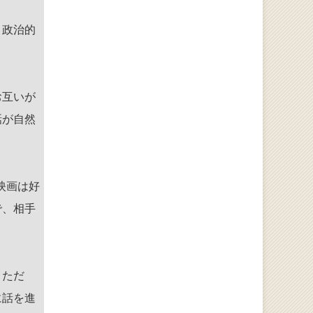
、政治的
お互いが
話が自然
映画は好
で、相手
。ただ
に話を進