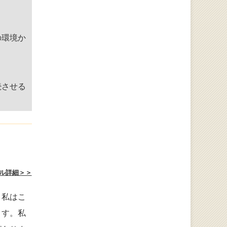
の環境か
続させる
ル詳細＞＞
。私はこ
ます。私