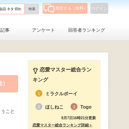
相談する（無料）
ログイン
集記事
アンケート
回答者ランキング
恋愛マスター総合ラン
キング
性）
ミラクルボーイ
1
ほしねこ
Togo
2
3
まうこと
8月7日16時21分更新
恋愛マスター総合ランキング詳細＞