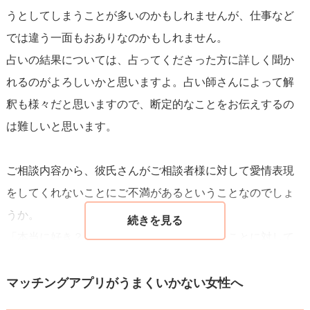
うとしてしまうことが多いのかもしれませんが、仕事など
必要はありません。
では違う一面もおありなのかもしれません。
占いの結果については、占ってくださった方に詳しく聞か
年齢は25歳とのことですから、時間的な余裕は30代と比べ
れるのがよろしいかと思いますよ。占い師さんによって解
ればありますが、それでも「待ち続ける」時間はあなたの
釈も様々だと思いますので、断定的なことをお伝えするの
生活や心に影響します。自分が求める関係性（安心感や頻
は難しいと思います。
度、将来の話）を明確にし、それを満たしてくれる相手か
どうかを基準に判断することをおすすめします。
ご相談内容から、彼氏さんがご相談者様に対して愛情表現
をしてくれないことにご不満があるということなのでしょ
あなたが望むのは、言葉だけでなく日常の中で「大切にさ
うか。
れている」と感じられる関係だと思います。現状でそれが
「本当に好き？」とご相談者様が尋ねられたことに対して
感じられないなら、相手が変わるのをただ待つより、自分
の彼氏さんの回答がなかったことが、ご相談者様からする
の基準に合う人を選ぶことが長い目で見て幸せにつながり
と逃げ癖や回避と感じられるのでしょうか。
マッチングアプリがうまくいかない女性へ
ます。
占いの結果の真意はわかりかねますが、「本当に好き？」