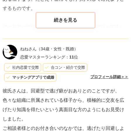
するものです。
彼の所属や性格（青年会・組合、回避型、言語化が苦手）
を踏まえると、あなたへの気持ちはゼロではなくても、表
現や関わり方があなたの期待と合っていない可能性が高い
ねねさん
（34歳・女性・既婚）
です。また、行動が伴わない理由は単に性格的なものかも
恋愛マスターランキング：
11
位
しれませんし、優先順位の違いや別の事情があるかもしれ
社内恋愛で交際
合コン・紹介で交際
ません。可能性として他の人の存在を疑う余地もゼロでは
プロフィール詳細＞＞
マッチングアプリで成婚
ありませんが、事実確認なしに断定はできません。
彼氏さんは、回避型で逃げ癖がおありとのことですが、
色々な組織に所属されている様子から、積極的に交友を広
あなたがその態度に対してつらさを感じているなら、それ
げたり知識を得たいという真面目な方のようにもお見受け
は重要なサインです。繰り返し傷つく関係は、相手がどん
しました。
なに言葉では「愛情がある」と言っても、あなたを大切に
ご相談者様とのお付き合いのなかでは、逃げたり回避しよ
しているとは言えません。感情だけで自分を我慢し続ける