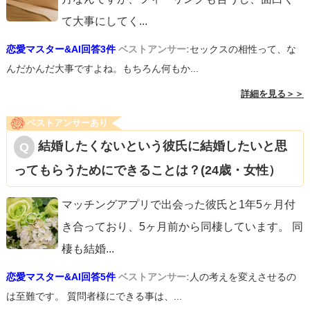
ない、機嫌を損ねられてしまうかもしれない、そうなると
て大事にしてく
...
めんどくさいから言いたくない、そうやって気持ちを伝え
話し合いができない状態が続くなら、占いの「まだ愛情は
恋愛マスター&AI回答3件
ベストアンサー:
セックスの相性って、な
られないまま抱え込んでいらっしゃる可能性もあると思い
ある」はあなたにとっては不十分です。言葉よりも行動を
んだかんだ大事ですよね。もちろん何もか...
ます。
見ること、自分の望む関係基準を明確にすることを優先し
詳細を見る＞＞
きっと彼氏さんには彼氏さんのペースがおありなのだと思
てください。会話で具体的な答えや変化が出ないなら、距
ベストアンサーあり
います。そのため、ご相談者様と同じペースで本音を言い
離を置くか、別の出会いを探すことも選択肢として考えて
結婚したくないという彼氏に結婚したいと思
合うのが難しいのかもしれません。
いいと思います。
ってもらうためにできることは？(24歳・女性）
あまり逃げ癖があると決めつけたりしすぎず、彼氏さんが
彼氏さんのペースで話がしたくなるような関係性を整えて
マッチングアプリで出会った彼氏と1年5ヶ月付
みられるのもよろしいかもしれませんよ。
き合っており、5ヶ月前から同棲しています。 同
棲も結婚
...
何か参考になりましたら幸いです。
恋愛マスター&AI回答5件
ベストアンサー:
人の考えを変えさせるの
は至難です。 質問者様にできる事は、...