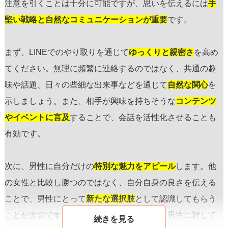
注意を引くことは十分に可能ですが、思いを伝えるには
手
堅い戦略と自然なコミュニケーションが重要
です。
まず、LINEでのやり取りを通じて
ゆっくりと親密さ
を高め
てください。無理に頻繁に連絡するのではなく、共通の趣
味や話題、日々の些細な出来事などを通じて
自然な関心
を
示しましょう。また、相手が興味を持ちそうな
コンテンツ
やイベントに言及
することで、会話を活性化させることも
有効です。
次に、男性に自分だけの
特別な魅力をアピール
します。他
の女性と比較し勝つのではなく、自分自身の良さを伝える
ことで、男性にとって
新たな選択肢
として認識してもらう
ことが大切です。プラス自信を持つことで、男性に対して