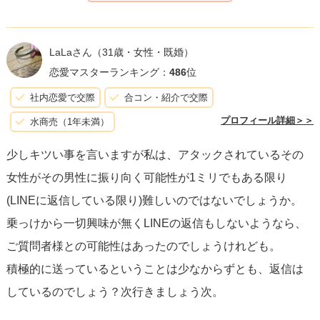
ただし振り向かせるにはそれなりの努力と時間が必要にな
ってくるので、覚悟が必要と認識して下さい。
LaLaさん
（31歳・女性・既婚）
恋愛マスターランキング：
486
位
もし諦められるのであれば諦めた方が良いです。
社内恋愛で交際
合コン・紹介で交際
今の女性は40代でもとても美しいです。質問者様は30代な
プロフィール詳細＞＞
水商売（1年未満）
のでまだまだ時間はあります。
少しキツい事を言いますが私は、アタックされているその
自分を磨いて素敵な男性から声が掛かるのを待つのも選択
女性がその男性に振り向く可能性が1ミリでもある限り
だと思います。
(LINEに返信している限り)難しいのではないでしょうか。
厳しいコメントで申し訳ありませんでしたが、お幸せにな
乗っけから一切興味が無くLINEの返信もしないようなら、
ることをお祈りしています。
ご質問者様との可能性はあったのでしょうけれども。
積極的に送っているということは少なからずとも、返信は
しているのでしょう？次行きましょう次。