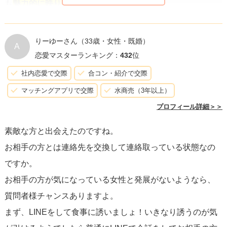
も
魅力的に映りやすく
なります。
そして、直接会ってコミュニケーションを取り、より
深い
りーゆーさん
（33歳・女性・既婚）
A
関係へと発展させることを目指しましょう
。食事に誘う際
恋愛マスターランキング：
432
位
には、合コン以来の変化や成長した部分を共有できる
自然
社内恋愛で交際
合コン・紹介で交際
な口実
を用意することが大切です。例えば、「前に話して
マッチングアプリで交際
水商売（3年以上）
いたXXについて熱く語りあいたい」や「新しい趣味が見つ
プロフィール詳細＞＞
かって、それがきっかけで今度○○に行くんだけど、一緒に
素敵な方と出会えたのですね。
どう？」とインパクトを与える提案が良いでしょう。
お相手の方とは連絡先を交換して連絡取っている状態なの
ですか。
ただし、
相手の気持ちを尊重し、自然体でいる
ことが大事
お相手の方が気になっている女性と発展がないようなら、
です。無理に振り向かせようとすると、逆効果となりかね
質問者様チャンスありますよ。
ません。あくまで
誠実な態度
で臨み、自分をしっかりと
表
まず、LINEをして食事に誘いましょ！いきなり誘うのが気
現すること
を心掛けてください。最終的には相手も自分に