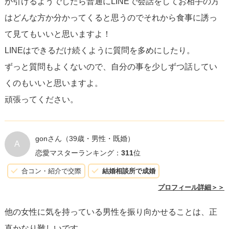
が引けるようでしたら普通にLINEで会話をしてお相手の方
対して何らかの感情を抱くようになるかもしれません。ま
はどんな方か分かってくると思うのでそれから食事に誘っ
た、相手が自分に興味を示してこなかった場合も、その経
て見てもいいと思いますよ！
験をプラスに変えて次の出会いに活かす姿勢が重要です。
LINEはできるだけ続くように質問を多めにしたり。
ずっと質問もよくないので、自分の事を少しずつ話してい
くのもいいと思いますよ。
頑張ってください。
gonさん
（39歳・男性・既婚）
A
恋愛マスターランキング：
311
位
合コン・紹介で交際
結婚相談所で成婚
プロフィール詳細＞＞
他の女性に気を持っている男性を振り向かせることは、正
直かなり難しいです。