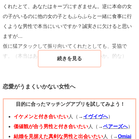
くれたとて、あなたはキープにすぎません。逆に本命の女
の子がいるのに他の女の子ともふらふらと一緒に食事に行
くような男性で本当にいいですか？誠実さに欠けると思い
ますが…
仮に猛アタックして振り向いてくれたとしても、妥協で
す。（本当はあの子がよかったけどまあいいか。的な）
合コンで少々出会った男性に固執せずに、次！と割り切っ
たほうがいいと思います。
恋愛がうまくいかない女性へ
あなたのことをはじめから好きでいてくれる人がいると思
目的に合ったマッチングアプリを試してみよう！
いますよ。
イケメンと付き合いたい
人（→
イヴイヴへ
）
価値観が合う男性と付き合いたい
人（→
ペアーズへ
）
結婚を見据えた真剣な男性と出会いたい
人（→
Omiai