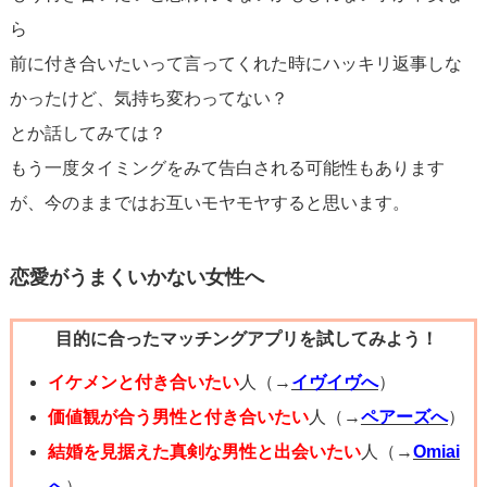
しく、ときにはズレが生じることもあります。しかし、そ
ら
のズレを埋めるためには、
オープンなコミュニケーション
前に付き合いたいって言ってくれた時にハッキリ返事しな
が不可欠
です。いま一度、彼との間にしっかりとコミュニ
かったけど、気持ち変わってない？
ケーションを取り、それぞれがどう感じているのか、これ
とか話してみては？
からどうしたいのかを共有する時間を持ってはどうでしょ
もう一度タイミングをみて告白される可能性もあります
うか。
が、今のままではお互いモヤモヤすると思います。
また、彼がすぐにはっきりとした答えを出せない場合もあ
恋愛がうまくいかない女性へ
り得ます。その際は
焦らずに彼の気持ちを理解しようとす
る姿勢
を大切にしてください。あなた自身も感情がはっき
目的に合ったマッチングアプリを試してみよう！
りしない時期があったように、相手もまた、時間をかけて
イケメンと付き合いたい
人（→
イヴイヴへ
）
自分の気持ちを整理する必要があるかもしれません。
価値観が合う男性と付き合いたい
人（→
ペアーズへ
）
結婚を見据えた真剣な男性と出会いたい
人（→
Omiai
最終的には、お互いが納得いく形で関係を前に進めること
へ
）