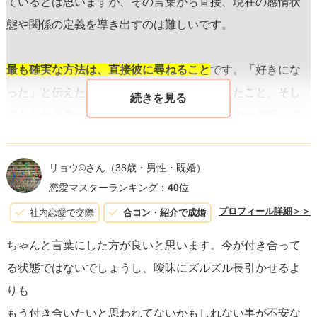
ているとは思いますが、その言葉から直接、現在の感情状
態や関係の定義を導き出すのは難しいです。
最も確実な方法は、直接彼に尋ねること
です。「好きにな
った」と伝えたあとの彼の反応が曖昧であったこと、そし
てあなた自身がこの関係をどう定義していいのか戸惑って
いることを正直に伝えましょう。その上で、「私たちは今
どういう関係なの？」というシンプルな問いを投げかける
リョウ©️さん
（38歳・男性・既婚）
ことで、お互いの立ち位置を確認することが大切です。こ
恋愛マスターランキング：
40
位
の時、
感情を傷つけないよう配慮しつつも、自分の感情や
プロフィール詳細＞＞
社内恋愛で交際
合コン・紹介で成婚
疑問点を正直に伝える姿勢
は信頼関係を深める上で重要で
ちゃんと言葉にした方が良いと思います。今が付き合って
す。
る状態ではないでしょうし、曖昧にズルズル長引かせるよ
りも
恋愛では、双方が同じペースで感情を育てていくことは難
もう付き合いたいと思われてないかもしれない事が不安な