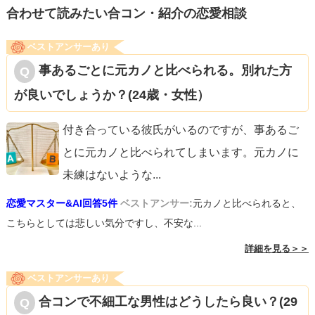
にも罪悪感があり、良い恋愛とは言えなかったですね。結
合わせて読みたい合コン・紹介の恋愛相談
局私が元彼を忘れられないという理由でお別れしました
ベストアンサーあり
が、そもそも忘れられない状態で付き合うべきじゃなかっ
事あるごとに元カノと比べられる。別れた方
たと思いました。誰も幸せになれなかったからです。
が良いでしょうか？(24歳・女性）
まずはいったん恋愛から離れて、元彼のことを考える時間
を減らすことから始めてください。元彼のことを無意識に
付き合っている彼氏がいるのですが、事あるご
思い出さなくなった時が恋愛を再開して大丈夫な時です。
とに元カノと比べられてしまいます。元カノに
それまでは恋愛以外に熱中できるものを探してください。
未練はないような
...
応援しています。
恋愛マスター&AI回答5件
ベストアンサー:
元カノと比べられると、
こちらとしては悲しい気分ですし、不安な...
詳細を見る＞＞
ベストアンサーあり
合コンで不細工な男性はどうしたら良い？(29