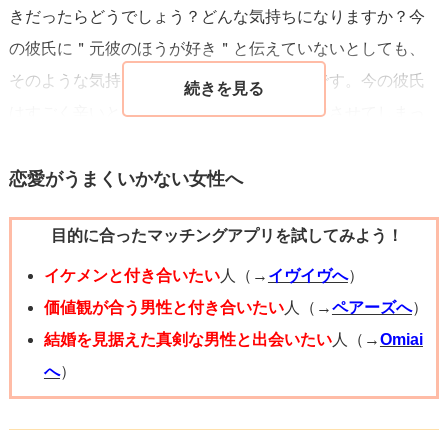
きだったらどうでしょう？どんな気持ちになりますか？今
の彼氏に＂元彼のほうが好き＂と伝えていないとしても、
そのような気持ちにさせてしまっているのです。今の彼氏
はすごく辛いと思いますし、そんな気持ちにさせてしまっ
ている質問者様も辛いと思います。ある意味裏切っている
のですからね。
恋愛がうまくいかない女性へ
隠して付き合い続けて、いつか元彼のことを忘れる日が来
目的に合ったマッチングアプリを試してみよう！
るかもしれません。でも、質問者様の中には罪悪感が残る
と思いますよ。罪悪感など負の感情を持つことなく清々し
イケメンと付き合いたい
人（→
イヴイヴへ
）
い気持ちでいたほうが絶対にいいです。
価値観が合う男性と付き合いたい
人（→
ペアーズへ
）
私の場合も元彼を忘れられず他の男性とお付き合いをし、
結婚を見据えた真剣な男性と出会いたい
人（→
Omiai
質問者様と同じようにその男性も好きだけど元彼のほうが
へ
）
もっと大好きという状況でした。一応幸せではあるもの
の、元彼を常に思い出してしまい自分も辛く、当時の彼氏