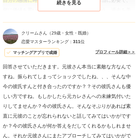
自分の感情に時間をかけて向き合い
、何が本当に必要で、
何に価値を置いているのかを考えてみましょう。過去を美
化しすぎずに、現実に目を向けることも忘れてはなりませ
ん。元彼との思い出に執着するのではなく、現在の彼氏と
クリームさん
（29歳・女性・既婚）
の関係性を深めたり、自分自身の成長に目を向けたりする
恋愛マスターランキング：
311
位
ことが肝要です。
プロフィール詳細＞＞
マッチングアプリで成婚
回答させていただきます。元彼さん本当に素敵な方なんで
最終的には、現在の彼氏と真剣に向き合うべきか、あるい
すね。振られてしまってショックでしたね、、、そんな中
は一度距離を置いて自分自身の心の整理をするべきかの決
今の彼氏すんと付き合ったのですか？？その彼氏さんも優
断が必要です。
他の誰かと比べて誰が好きかを量るのでは
しい方ですね。もしかしたら元カレさんへの未練気付いた
なく、自分がどうありたいのか、どんな関係を築きたいの
りしてませんか？今の彼氏さん。そんなそぶりがあれば素
かを基準に考えることが重要です。
直に元彼のことが忘れられないと話してみてはいかがです
か？今の彼氏さんが何か答えをだしてくれるかもしれませ
孤立した答えを見つけるのは難しいかもしれませんが、自
ん。それか元彼さんにまたアプローチしてみてはいかがで