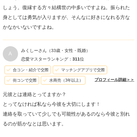
分の心に正直でいることが、長期的には最善の道を選ぶ手
しょう。復縁する方々結構世の中多いですよね。振られた
助けになります。自らの幸せを追求する際には、誠実さと
身としては勇気が入りますが、そんなに好きになれる方な
勇気を持って前に進むことが大切です。
かなかいないですよね。
みくしーさん
（33歳・女性・既婚）
A
恋愛マスターランキング：
311
位
合コン・紹介で交際
マッチングアプリで交際
プロフィール詳細＞＞
街コンで交際
水商売（3年以上）
元彼とは連絡とってますか？
とってなければ私なら今彼を大切にします！
連絡を取っていて少しでも可能性があるのなら今彼と別れ
るのが筋かなとは思います。