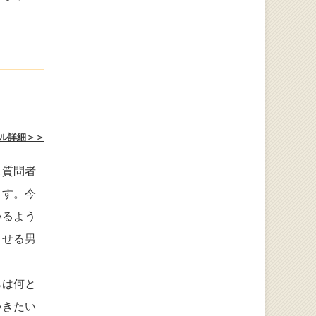
ル詳細＞＞
し質問者
ます。今
いるよう
させる男
らは何と
いきたい