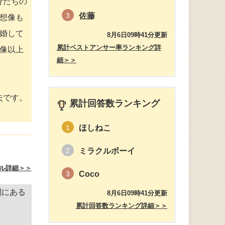
分たちの
佐藤
3
想像も
婚して
8月6日09時41分更新
累計ベストアンサー率ランキング詳
像以上
細＞＞
夫です。
累計回答数ランキング
ほしねこ
1
ミラクルボーイ
2
ル詳細＞＞
Coco
3
間にある
8月6日09時41分更新
累計回答数ランキング詳細＞＞