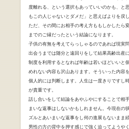
度離れる、という選択もあっていいのかも、と
もこの人じゃないとダメだ」と思えばよりを戻
ただ、その間にお相手の考え方ももしかしたら
までのご縁だったという結論になります。
子供の有無を考えてらっしゃるのであれば現実
出会うまでは随分と遠回りをして結果高齢出産
制度を利用するとなれば年齢は若いほどいいと
めれない内容も沢山あります。そういった内容
個人的には判断します。人生は一度きりですし
が貴重です。
話し合いをして結論をあやふやにすることで相
まいな返事はしないかもしれません。今現在の
ズルとあいまいな返事をし何の進展もないまま
男性の方の背中を押す感じで強く迫ってようや