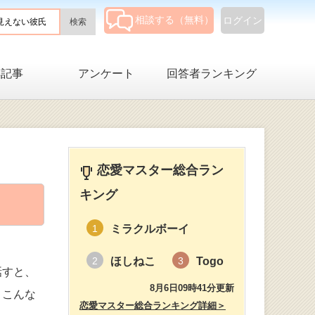
相談する（無料）
ログイン
集記事
アンケート
回答者ランキング
恋愛マスター総合ラン
キング
ミラクルボーイ
1
ほしねこ
Togo
2
3
話すと、
8月6日09時41分更新
。こんな
恋愛マスター総合ランキング詳細＞