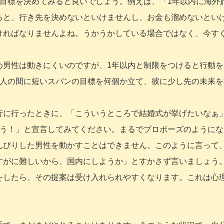
の目標を決めてみると良いでしょう。例えば、「1年以内に海外
ると、行き先を決めないといけませんし、お金も溜めないとい
ければなりませんよね。うかうかしている場合ではなく、今す
め男性は動きにくいのですが、1年以内と制限をつけると行動を
2人の間に短いスパンの目標を何個か立て、彼に少し先の未来を
行に行ったときに、「こういうところで結婚式が挙げたいなぁ
よう！」と宣言してみてください。まるでプロポーズのようにな
んびりした男性を動かすことはできません。このように言って
すがに難しいから、国内にしようか」とすかさず言いましょう
をしたら、その提案は受け入れられやすくなります。これは心