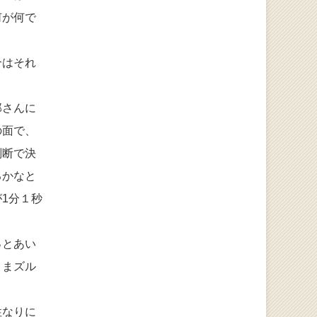
何が何で
合はそれ
那さんに
の面で、
判断で決
るかなと
1分１秒
っとあい
ままズル
性なりに