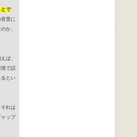
ことで
の背景に
なのか、
例えば、
環境で話
みるとい
、それは
ギャップ