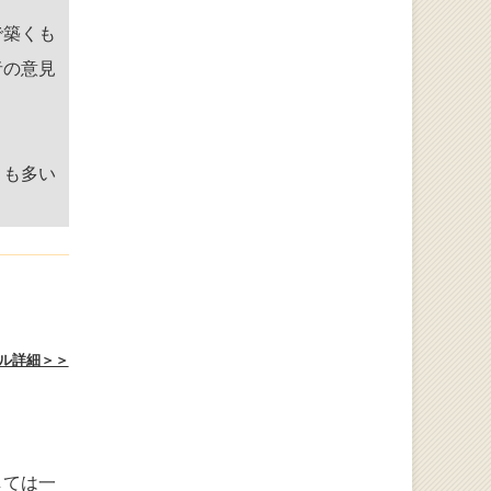
で築くも
者の意見
とも多い
ル詳細＞＞
しては一