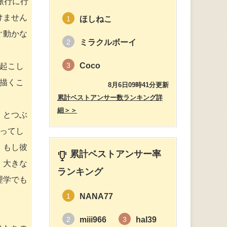
旅行に行
けません
ほしねこ
1
ぐ動かな
ミラクルボーイ
2
Coco
3
起こし
描くこ
8月6日09時41分更新
累計ベストアンサー数ランキング詳
細＞＞
」とつぶ
ってし
、もし彼
累計ベストアンサー率
。大きな
ランキング
理学でも
NANA77
1
miii966
hal39
2
3