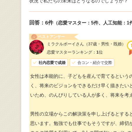
状況で私たちの未来はどうなるのでしょうか？
回答：
6
件
（恋愛マスター：5件、人工知能：1
ベストアンサー
ミラクルボーイさん
（37歳・男性・既婚）
恋愛マスターランキング：
1
位
社内恋愛で成婚
合コン・紹介で交際
女性は本能的に、子どもを産んで育てるという
く、将来のビジョンをできるだけ早く描きたい
いため、のんびりしている人が多く、将来を考
男性の立場からこの解決策を申し上げるとする
思います。勉強でも仕事でもそうですが、締切