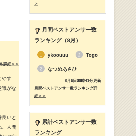
＞
月間ベストアンサー数
ランキング（8月）
ykoouuu
Togo
1
2
ル詳細＞＞
なつめあさひ
2
じやす
8月6日09時41分更新
意識がな
月間ベストアンサー数ランキング詳
細＞＞
番良いと
累計ベストアンサー数
ね。人間
ランキング