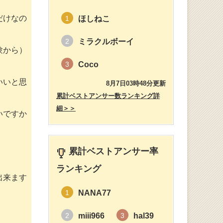
だけなの
ほしねこ
1
ミラクルボーイ
2
験から）
Coco
3
いいと思
8月7日03時48分更新
累計ベストアンサー数ランキング詳
細＞＞
いですか
累計ベストアンサー率
ランキング
出来ます
NANA77
1
miii966
hal39
2
3