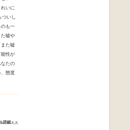
きれいに
らついし
るのも一
した嘘や
「また嘘
可能性が
あなたの
い、態度
ル詳細＞＞