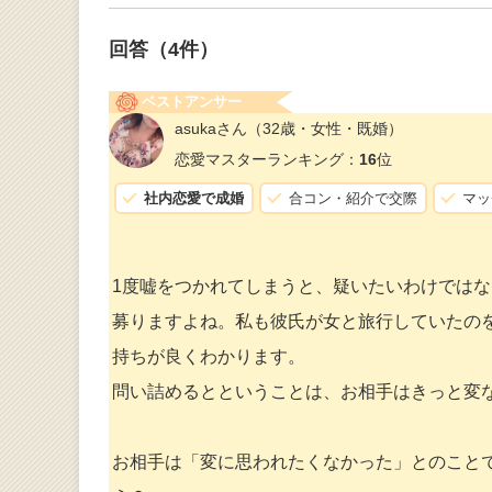
回答（
4
件）
ベストアンサー
asukaさん
（32歳・女性・既婚）
恋愛マスターランキング：
16
位
社内恋愛で成婚
合コン・紹介で交際
マッ
1度嘘をつかれてしまうと、疑いたいわけでは
募りますよね。私も彼氏が女と旅行していたの
持ちが良くわかります。
問い詰めるとということは、お相手はきっと変
お相手は「変に思われたくなかった」とのこと