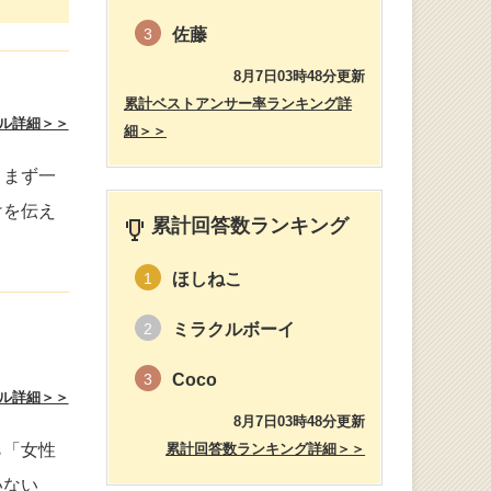
佐藤
3
8月7日03時48分更新
累計ベストアンサー率ランキング詳
ル詳細＞＞
細＞＞
。まず一
けを伝え
累計回答数ランキング
ほしねこ
1
ミラクルボーイ
2
Coco
3
ル詳細＞＞
8月7日03時48分更新
ら「女性
累計回答数ランキング詳細＞＞
いない