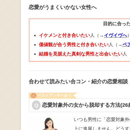
恋愛がうまくいかない女性へ
目的に合っ
イケメンと付き合いたい
人（→
イヴイヴへ
価値観が合う男性と付き合いたい
人（→
ペ
結婚を見据えた真剣な男性と出会いたい
人
合わせて読みたい合コン・紹介の恋愛相談
ベストアンサーあり
恋愛対象外の女から脱却する方法(26
いつも男性に「恋愛対象外
上に進展しま
せん。どうす