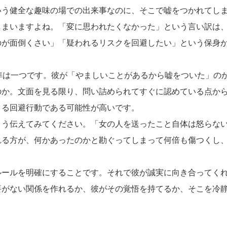
いう健全な趣味の場での出来事なのに、そこで嘘をつかれてし
しまいますよね。「変に思われたくなかった」という言い訳は
のが面倒くさい」「疑われるリスクを回避したい」という保身
準は一つです。彼が「やましいことがあるから嘘をついた」の
のか。文面を見る限り、問い詰められてすぐに認めている点か
よる回避行動である可能性が高いです。
こう伝えてみてください。「女の人を送ったこと自体は怒らな
れる方が、何かあったのかと勘ぐってしまって何倍も傷つくし
ルールを明確にすることです。それで彼が誠実に向き合ってく
要がない関係を作れるか、彼がその覚悟を持てるか、そこを冷