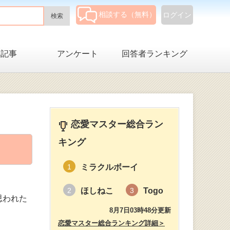
相談する（無料）
ログイン
集記事
アンケート
回答者ランキング
恋愛マスター総合ラン
キング
ミラクルボーイ
1
ほしねこ
Togo
2
3
思われた
8月7日03時48分更新
恋愛マスター総合ランキング詳細＞