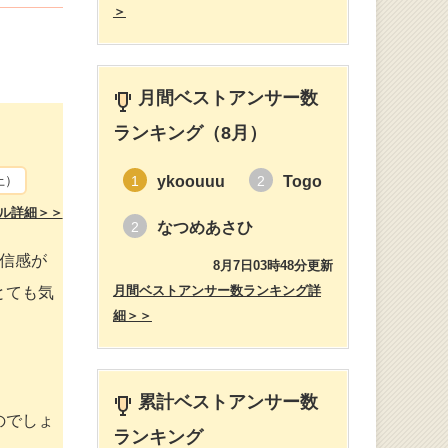
＞
月間ベストアンサー数
ランキング（8月）
上）
ykoouuu
Togo
1
2
ル詳細＞＞
なつめあさひ
2
信感が
8月7日03時48分更新
月間ベストアンサー数ランキング詳
とても気
細＞＞
累計ベストアンサー数
のでしょ
ランキング