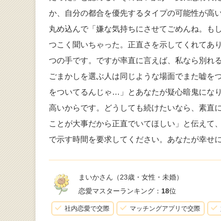
か、自分の都合を優先するタイプの可能性が高
丸め込んで「嫌な気持ちにさせてごめんね。もし
つこく聞いちゃった。正直さを示してくれてあ
つの手です。ですが率直に言えば、私なら別れ
ごまかしを選ぶ人は同じような場面でまた嘘を
をついてるんじゃ…」とあなたが疑心暗鬼にな
高いからです。どうしても続けたいなら、素直
ことが大事だから正直でいてほしい」と伝えて
で示す時間を要求してください。あなたが幸せ
まいかさん
（23歳・女性・未婚）
恋愛マスターランキング：
18
位
社内恋愛で交際
マッチングアプリで交際