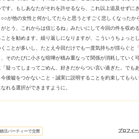
いです。もしあなたがそれを許せるなら、これ以上追及せずに
○○が他の女性と何かしてたらと思うとすごく悲しくなったか
りがとう、これからは信じるね」みたいにして今回の件を収め
ることを勧めます。繰り返しになりますが、こういうちょっと
つくことが多いし、たとえ今回だけでも一度気持ちが揺らぐと
り、そのたびに小さな喧嘩が積み重なって関係が消耗していく
に「疑ってしまってごめん、好きだからつい言い過ぎた。でも
、今後嘘をつかないこと・誠実に説明することを約束してもら
になれる選択ができますように。
プロフィー
婚活パーティーで交際