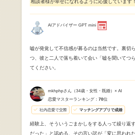
相談者様が幸せになれるように応援しています
AIアドバイザー GPT mini
嘘が発覚して不信感が募るのは当然です。裏切
つ、彼と二人で落ち着いて会い「嘘を聞いてつ
てください。
mkhphpさん
（34歳・女性・既婚）× AI
恋愛マスターランキング：
70
位
社内恋愛で交際
マッチングアプリで成婚
経験上、そういうごまかしをする人って繰り返
だった」と認める、その言い訳が「変に思われ