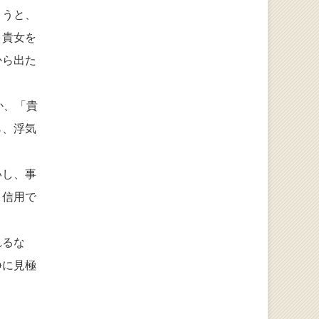
まうと、
、貴女を
から出た
か、「貴
ら、浮気
いし、事
、信用で
れるな
静に見極