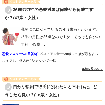
ベストアンサーあり
36歳の男性の恋愛対象は何歳から何歳です
か？(43歳・女性）
職場に気になっている男性（未婚）がいます。
相手の男性は36歳なのですが、そもそも自分の
年齢（43歳）
...
恋愛マスター&AI回答5件
ベストアンサー:
30歳～39歳が最も多い
ようです。 個人差が大きいので一概...
詳細を見る＞＞
ベストアンサーあり
自分が原因で彼氏に別れたいと言われた。ど
うしたら良い？(18歳・女性）