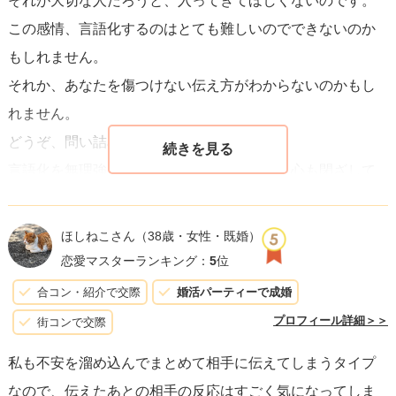
それが大切な人だろうと、入ってきてほしくないのです。
いる可能性もあります。必要なら、感謝の気持ちを伝えた
この感情、言語化するのはとても難しいのでできないのか
り、彼女の意見を積極的に聞くよう努め、彼女が心地よく
もしれません。
感じられる関係を目指してみてください。
それか、あなたを傷つけない伝え方がわからないのかもし
れません。
彼女との関係をより良いものにするためには、時間と努力
どうぞ、問い詰めないであげてほしいです。
が必要です。しかし、少しずつでも進展していけるよう、
言語化を無理強いされればされるほど、口も心も閉ざして
前向きに取り組んでみてください。あなたの誠実な気持ち
しまいます。
は、きっと彼女にも伝わるでしょう。
連絡もサッパリとしたもの、返信が必要ないものにしまし
ほしねこさん
（38歳・女性・既婚）
ょう。
恋愛マスターランキング：
5
位
あなたは少し寂しいですよね。
合コン・紹介で交際
婚活パーティーで成婚
その気持ちを相手にぶつけずに、同性の友達と遊ぶなどし
プロフィール詳細＞＞
街コンで交際
て気を紛らわしましょう。
私も不安を溜め込んでまとめて相手に伝えてしまうタイプ
彼女のような人は、あなたにも自分時間、自分領域を持っ
なので、伝えたあとの相手の反応はすごく気になってしま