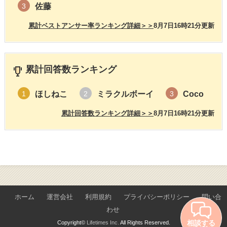
佐藤
3
累計ベストアンサー率ランキング詳細＞＞
8月7日16時21分更新
累計回答数ランキング
ほしねこ
ミラクルボーイ
Coco
1
2
3
累計回答数ランキング詳細＞＞
8月7日16時21分更新
ホーム
運営会社
利用規約
プライバシーポリシー
問い合
わせ
相談する
Copyright©
Lifetimes Inc.
All Rights Reserved.