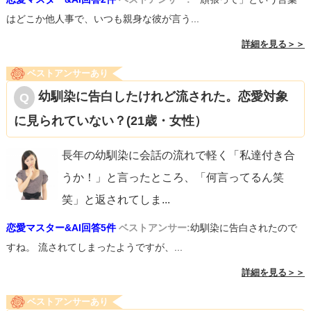
はどこか他人事で、いつも親身な彼が言う...
詳細を見る＞＞
ベストアンサーあり
幼馴染に告白したけれど流された。恋愛対象
に見られていない？(21歳・女性）
長年の幼馴染に会話の流れで軽く「私達付き合
うか！」と言ったところ、「何言ってるん笑
笑」と返されてしま
...
恋愛マスター&AI回答5件
ベストアンサー:
幼馴染に告白されたので
すね。 流されてしまったようですが、...
詳細を見る＞＞
ベストアンサーあり