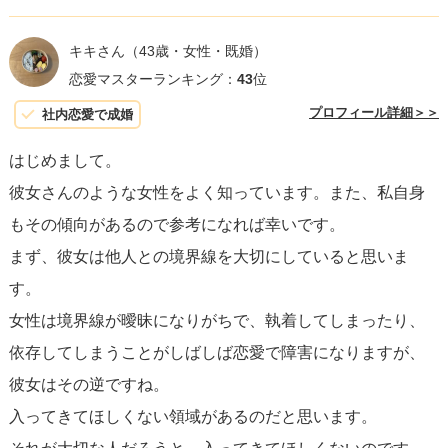
距離を取っていてつらい時、具体的にどのようにサポート
すれば良いかを聞いてみてください。彼女が安心して自分
キキさん
（43歳・女性・既婚）
の感情を表現できる環境を作ることで、よりポジティブな
恋愛マスターランキング：
43
位
コミュニケーションが生まれることがあります。
プロフィール詳細＞＞
社内恋愛で成婚
はじめまして。
また、LINEの返信が遅いからといって、すぐに不安になる
彼女さんのような女性をよく知っています。また、私自身
必要はありません。実際、彼女の個性や行動パターンを理
もその傾向があるので参考になれば幸いです。
解することが重要です。
返信を待つ間、別の活動をするこ
まず、彼女は他人との境界線を大切にしていると思いま
とで不安を紛らわす
テクニックも試してみてください。不
す。
安を感じたときは、まず深呼吸して、今この瞬間に集中す
女性は境界線が曖昧になりがちで、執着してしまったり、
るように心がけましょう。
依存してしまうことがしばしば恋愛で障害になりますが、
彼女はその逆ですね。
最後に、あなた自身も彼女への接し方について改善点を見
入ってきてほしくない領域があるのだと思います。
つけましょう。彼女には意図せず、プレッシャーを与えて