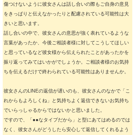
傷つけないように彼女さんは話し合いの際もご自身の意見
をきっぱりと伝えなかったりと配慮されている可能性は大
きいと思います。
話し合いの中で、彼女さんの意思が強く表れているような
言葉があったか、今後ご相談者様に対してこうしてほしい
と思っているなど彼女様から伝えられたことがあったかを
振り返ってみてはいかがでしょうか。ご相談者様のお気持
ちを伝えるだけで終わられている可能性はありませんか。
彼女さんのLINEの返信が遅いのも、彼女さんのなかで「こ
れからもよろしくね」と気持ちよく返信できないお気持ち
でいらっしゃるからではないかと思いました。
ですので、「●●なタイプだから」と型にあてはめるのでは
なく、彼女さんがどうしたら安心して返信してくれるよう