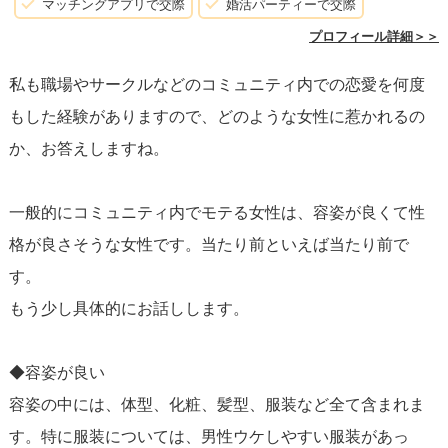
マッチングアプリで交際
婚活パーティーで交際
でしょう。自身の趣味や価値観について素直に話すこと
プロフィール詳細＞＞
で、同じような興味を持つ人とつながる機会が増えるかも
私も職場やサークルなどのコミュニティ内での恋愛を何度
しれません。
もした経験がありますので、どのような女性に惹かれるの
か、お答えしますね。
そして、普段の生活の中で自分が楽しいと思える活動を増
やしましょう。
新しい趣味やコミュニティに参加
すること
一般的にコミュニティ内でモテる女性は、容姿が良くて性
で、似た価値観の人々と出会うチャンスが広がります。自
格が良さそうな女性です。当たり前といえば当たり前で
分の楽しみのために行動することが、最終的に相手にとっ
す。
ても魅力的に映ることが多いです。
もう少し具体的にお話しします。
最後に、恋愛は結果を急がず、プロセスを楽しむことが大
◆容姿が良い
切です。すぐに結果を求めず、自分のペースで大切な人間
容姿の中には、体型、化粧、髪型、服装など全て含まれま
関係を築いていくことが、健全で幸福感のある恋愛につな
す。特に服装については、男性ウケしやすい服装があっ
がるでしょう。焦らず、自分の生活の質を高めることを目