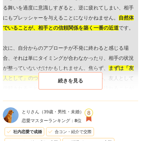
る舞いを過度に意識しすぎると、逆に疲れてしまい、相手
にもプレッシャーを与えることになりかねません。
自然体
でいることが、相手との信頼関係を築く一番の近道
です。
次に、自分からのアプローチが不発に終わると感じる場
合、それは単にタイミングが合わなかったり、相手の状況
が整っていないだけかもしれません。焦らず、
まずは「友
人として」のつながりを大切に
してください。友人として
信頼されることで、恋愛のチャンスは自然と訪れることが
多いです。
とりさん
（39歳・男性・未婚）
また、「キラキラしてる」と見られることを気にしている
恋愛マスターランキング：
8
位
ようですね。これは必ずしも悪いことではありませんが、
社内恋愛で成婚
合コン・紹介で交際
自分が本当に見せたい姿をもっと表に出してみるのも良い