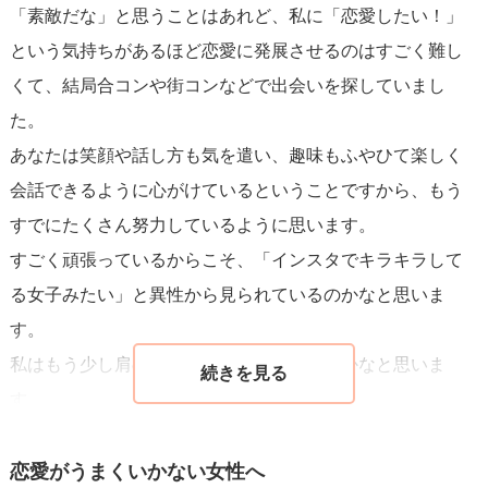
「素敵だな」と思うことはあれど、私に「恋愛したい！」
の話を聞いてくれる女性はとてもモテます。男性は、自分
という気持ちがあるほど恋愛に発展させるのはすごく難し
の良いところ（社内恋愛であれば特に仕事での活躍）を女
くて、結局合コンや街コンなどで出会いを探していまし
性に見せたいと思う人が多く、そのプライドを満たしてあ
た。
げる（気持ちよく話させてあげる）女性はモテます。そし
あなたは笑顔や話し方も気を遣い、趣味もふやひて楽しく
て、適度に褒めてくれたらさらに男性の心を掴めます。
会話できるように心がけているということですから、もう
すでにたくさん努力しているように思います。
ぜひ、取り入れられそうなものから取り入れてみてくださ
すごく頑張っているからこそ、「インスタでキラキラして
い。
る女子みたい」と異性から見られているのかなと思いま
す。
私はもう少し肩の力を抜いてみてもいいのかなと思いま
す。
隙のない人よりも少し隙がある人の方が異性の人も話しか
けやすかったり、接しやすいのではないかと思います。
恋愛がうまくいかない女性へ