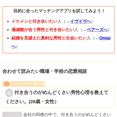
恋愛抜きにして、気になる人とあなた自身がありのままで
目的に合ったマッチングアプリを試してみよう！
話すことを意識してみてもいいかもしれません。
私も今までを振り返ってみると、「恋愛相手を見つけた
イケメンと付き合いたい
人（→
イヴイヴへ
）
い！」「この人と付き合いたい！」と思いながら行動する
価値観が合う男性と付き合いたい
人（→
ペアーズへ
）
と気持ちが入りすぎて普段の自分からかけ離れ、うまくい
結婚を見据えた真剣な男性と出会いたい
人（→
Omiai
かない日々が多かったです。
へ
）
逆に、ただ話すことを楽しんだり、気が抜けて自然体でい
るときの方がまわりから声をかけられることが多かったで
す。
合わせて読みたい職場・学校の恋愛相談
うまくいかない時はやり方を変えてみるといいと思いま
ベストアンサーあり
す。
付き合うのがめんどくさい男性心理を教えて
いろんな方がアドバイスをくださると思うので、ひとまず
ください。(26歳・女性）
素直にすべて試してみるといいかもしれません！
会社の同僚の中で、付き合うのがめんどくさい