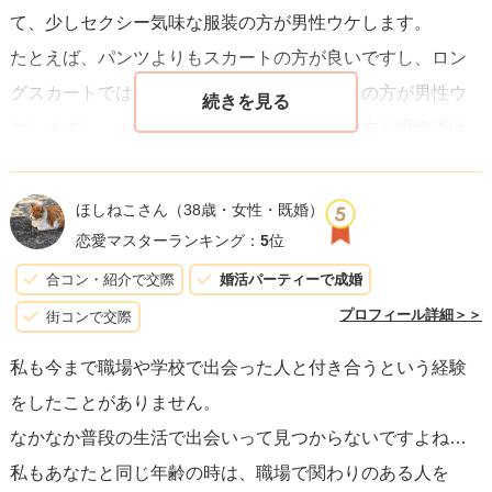
て、少しセクシー気味な服装の方が男性ウケします。
的に、小さな一歩を積み重ねていきましょう。時間がかか
たとえば、パンツよりもスカートの方が良いですし、ロン
るかもしれませんが、その過程で学ぶことや得られるもの
グスカートではなくて膝上くらいのスカートの方が男性ウ
は必ずあなたの人生を豊かにしてくれます。
ケしますし、ボディーラインが見える服装の方が男性受け
します。しかし、やり過ぎは良くなくて、露出が激しかっ
たり、極端に短いスカートだったりすると、軽い女性だと
ほしねこさん
（38歳・女性・既婚）
思われてしまい、体目的の男性が近寄ってきますので、注
恋愛マスターランキング：
5
位
意が必要です。
合コン・紹介で交際
婚活パーティーで成婚
体型は、痩せ過ぎず太過ぎずで、やや細めの女性が一番モ
プロフィール詳細＞＞
街コンで交際
テます。化粧、髪型についても、ぜひネットで男性ウケし
私も今まで職場や学校で出会った人と付き合うという経験
そうな化粧、髪型を調べてみてください。
をしたことがありません。
なかなか普段の生活で出会いって見つからないですよね…
◆性格が良さそう
私もあなたと同じ年齢の時は、職場で関わりのある人を
性格が良さそう=笑顔が多い+聞き上手です。笑顔で、男性