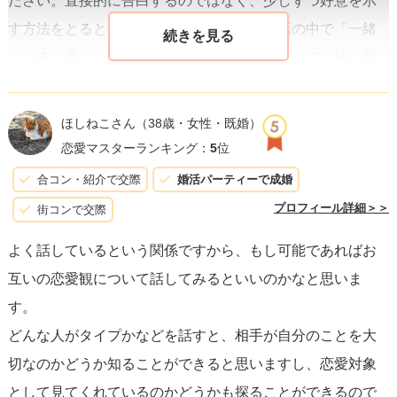
ださい。直接的に告白するのではなく、少しずつ好意を示
す方法をとると良いでしょう。例えば、会話の中で「一緒
にいると楽しいね」といった言葉を交えることで、彼に対
して特別な感情を持っていることを示せます。
ほしねこさん
（38歳・女性・既婚）
また、肝心なことは、
自分に自信を持つ
ことです。自分自
恋愛マスターランキング：
5
位
身の魅力を理解し、そのままを大切にすることで相手にも
合コン・紹介で交際
婚活パーティーで成婚
その魅力が伝わりやすくなります。外見だけでなく、内面
プロフィール詳細＞＞
街コンで交際
的な魅力も忘れずに、自分を磨き続けましょう。
よく話しているという関係ですから、もし可能であればお
互いの恋愛観について話してみるといいのかなと思いま
それから、友達としての関係も大切にしましょう。恋愛は
す。
まず信頼関係から始まることが多いので、友達として彼と
どんな人がタイプかなどを話すと、相手が自分のことを大
の良好な関係を築くことも大事です。彼が困っているとき
切なのかどうか知ることができると思いますし、恋愛対象
には手を差し伸べたり、良いニュースには喜びを共にする
として見てくれているのかどうかも探ることができるので