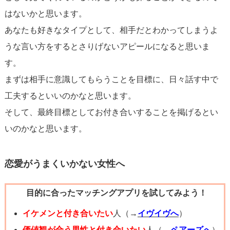
など、積極的なサポートを心掛けてください。
はないかと思います。
あなたも好きなタイプとして、相手だとわかってしまうよ
最後に、焦らず彼の気持ちを尊重する態度を忘れないでく
うな言い方をするとさりげないアピールになると思いま
ださい。すぐに結果を求めずに、相手の気持ちがどう動く
す。
かを見守ることも大事です。恋愛関係への発展は、タイミ
まずは相手に意識してもらうことを目標に、日々話す中で
ングと自然さが重要ですから、あなたの気持ちを大切にし
工夫するといいのかなと思います。
つつ、彼の反応にも注意を払いましょう。
そして、最終目標としてお付き合いすることを掲げるとい
いのかなと思います。
あなたの好きな人との関係が、素敵なものに発展すること
を心から願っています。勇気を持って前に進んでください
恋愛がうまくいかない女性へ
ね。
目的に合ったマッチングアプリを試してみよう！
イケメンと付き合いたい
人（→
イヴイヴへ
）
価値観が合う男性と付き合いたい
人（→
ペアーズへ
）