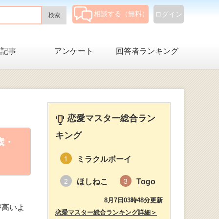
相談する（無料）
ログイン
集記事
アンケート
回答者ランキング
恋愛マスター総合ラン
キング
歳・
ミラクルボーイ
1
ほしねこ
Togo
2
3
8月7日03時48分更新
が高いよ
恋愛マスター総合ランキング詳細＞