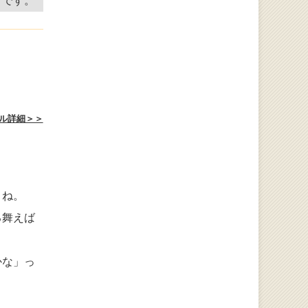
ずです。
ル詳細＞＞
よね。
る舞えば
かな」っ