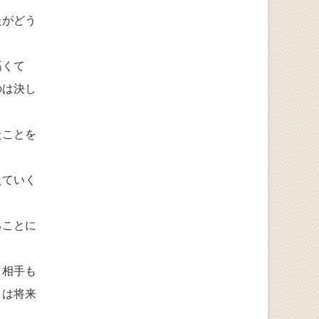
たがどう
高くて
のは決し
たことを
えていく
ることに
、相手も
とは将来