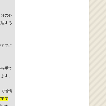
自分の心
整理する
がすでに
のも手で
きます。
とで感情
重要で