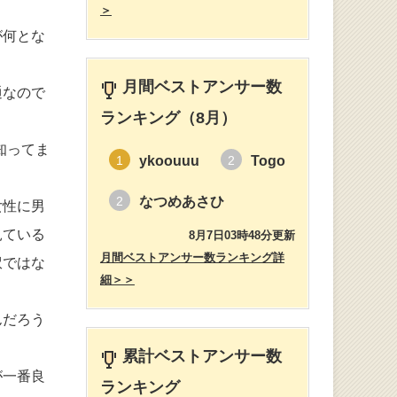
＞
が何とな
月間ベストアンサー数
通なので
ランキング（8月）
知ってま
ykoouuu
Togo
1
2
なつめあさひ
2
女性に男
見ている
8月7日03時48分更新
月間ベストアンサー数ランキング詳
訳ではな
細＞＞
んだろう
累計ベストアンサー数
が一番良
ランキング