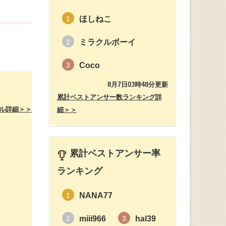
ほしねこ
1
ミラクルボーイ
2
Coco
3
8月7日03時48分更新
累計ベストアンサー数ランキング詳
ル詳細＞＞
細＞＞
累計ベストアンサー率
ランキング
NANA77
1
miii966
hal39
2
3