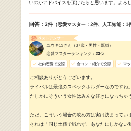
いのかアドバイスを頂けたらと思います。よろ
回答：
3
件
（恋愛マスター：2件、人工知能：1
ベストアンサー
ユウキ13さん
（37歳・男性・既婚）
恋愛マスターランキング：
23
位
社内恋愛で交際
合コン・紹介で交際
マッ
ご相談ありがとうございます。
ライバルは最強のスペックホルダーなのですね
たしかにそういう女性はみんな好きになっちゃ
ただ、こういう場合の攻め方は実は決まってい
それは「同じ土俵で戦わず、あなたにしかない