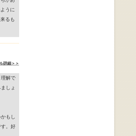
のように
出来るも
ル詳細＞＞
く理解で
みましょ
いかもし
です。好