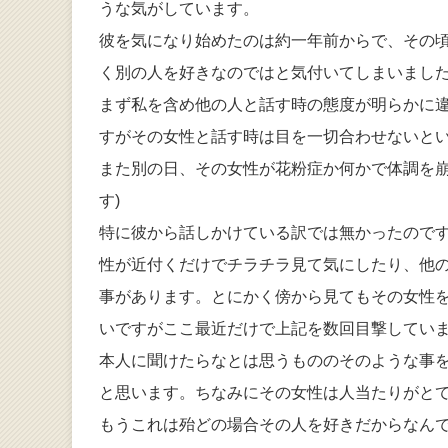
うな気がしています。
彼を気になり始めたのは約一年前からで、その
く別の人を好きなのではと気付いてしまいまし
まず私を含め他の人と話す時の態度が明らかに
すがその女性と話す時は目を一切合わせないと
また別の日、その女性が花粉症か何かで体調を崩
す)
特に彼から話しかけている訳では無かったので
性が近付くだけでチラチラ見て気にしたり、他
事があります。とにかく傍から見てもその女性
いですがここ最近だけで上記を数回目撃してい
本人に聞けたらなとは思うもののそのような事
と思います。ちなみにその女性は人当たりがと
もうこれは殆どの場合その人を好きだからなん