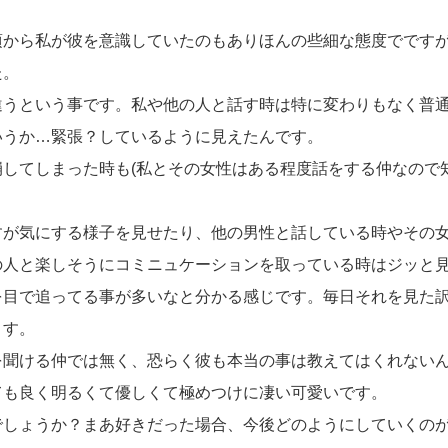
頃から私が彼を意識していたのもありほんの些細な態度でです
た。
違うという事です。私や他の人と話す時は特に変わりもなく普
いうか…緊張？しているように見えたんです。
してしまった時も(私とその女性はある程度話をする仲なので
すが気にする様子を見せたり、他の男性と話している時やその
の人と楽しそうにコミニュケーションを取っている時はジッと
を目で追ってる事が多いなと分かる感じです。毎日それを見た
ます。
を聞ける仲では無く、恐らく彼も本当の事は教えてはくれない
ても良く明るくて優しくて極めつけに凄い可愛いです。
でしょうか？まあ好きだった場合、今後どのようにしていくの