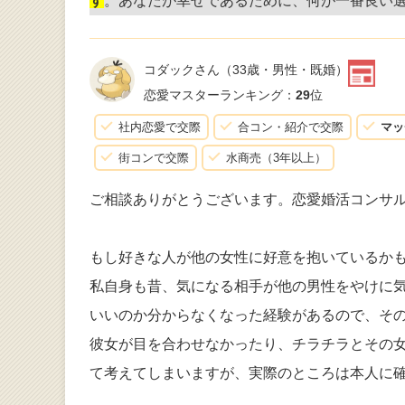
す
。あなたが幸せであるために、何が一番良い
コダックさん
（33歳・男性・既婚）
恋愛マスターランキング：
29
位
社内恋愛で交際
合コン・紹介で交際
マッ
街コンで交際
水商売（3年以上）
ご相談ありがとうございます。恋愛婚活コンサ
もし好きな人が他の女性に好意を抱いているか
私自身も昔、気になる相手が他の男性をやけに
いいのか分からなくなった経験があるので、そ
彼女が目を合わせなかったり、チラチラとその
て考えてしまいますが、実際のところは本人に