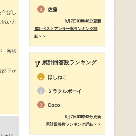
佐藤
3
を伸ばし
8月7日03時48分更新
な戦い方
累計ベストアンサー率ランキング詳
細＞＞
が一番強
累計回答数ランキング
全然下が
ほしねこ
1
ミラクルボーイ
2
Coco
3
8月7日03時48分更新
累計回答数ランキング詳細＞＞
持ちがあ