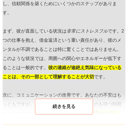
し、信頼関係を築くためにいくつかのステップがありま
す。
まず、彼が直面している状況は
非常にストレスフル
です。2
つの仕事を抱え、借金返済という重い責任があり、彼のメ
ンタルが不調であることは
特に
驚くことではありません。
このような状況では、周囲への関心やエネルギーが低下す
ることは一般的です。
彼の連絡が途絶え気味になっている
ことは、その一部として理解することが大切
です。
次に、コミュニケーションの改善です。あなたの不安はも
っともですが、今は彼が落ち着きを取り戻すのを待つ時期
かもしれません。
彼にとってプレッシャーを増やさずに、
負担を軽くしようとする姿勢
が重要です。しばらく時間を