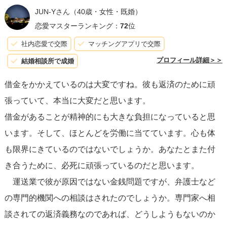
置いて、短く具体的なメッセージで彼を励ましてみてくだ
JUN-Yさん
（40歳・女性・既婚）
さい。感謝や応援の言葉を使い、彼がどんな気持ちでいる
恋愛マスターランキング：
72
位
のか少しでも理解するために耳を傾けてみましょう。
社内恋愛で交際
マッチングアプリで交際
プロフィール詳細＞＞
結婚相談所で成婚
また、彼が「なんもない」や「わからない」と言う理由の
借金をかかえているのは大変ですね。彼も返済のために頑
一つは、ただどう説明すればいいかわからない、もしくは
張っていて、本当に大変だと思います。
考える余裕がないからかもしれません。彼の反応に焦ら
借金があることが精神的にも大きな負担になっていると思
ず、自分自身の感情についても彼に率直に話すことが大切
います。そして、ほとんどを労働に当てています。心も体
です。例えば、「あなたの状況を理解したいし、支えたい
も限界にきているのではないでしょうか。あなたとまた付
と思っている。でも、今はどうしたらいいかわからな
き合うために、必死に頑張っているのだと思います。
い。」と正直に伝えてみるのもいいでしょう。
運送業で彼が原因ではない金銭問題ですが、弁護士など
の専門的機関への相談はされたのでしょうか。専門家へ相
最後に、
関係の持続を悩んでいる
のなら未来のビジョンに
談されての返済義務なのであれば、どうしようもないのか
ついて再度考えることも選択肢です。結婚を考えているな