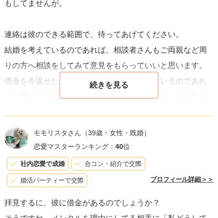
もしてませんが。
ら、今の状況がそれに影響を与えるかもしれないことを話
し合う必要があります。ただし、焦らないことを心がけま
連絡は彼のできる範囲で、待ってあげてください。
しょう。余裕を持って彼を支えつつ、自分の心の健康も大
結婚を考えているのであれば、相談者さんもご両親など周
事にしてください。あなたの幸せも重要であることを忘れ
りの方へ相談をしてみて意見をもらっていいと思います。
ずに。
借金を今返せたとしても、同じ仕事についているのであれ
ば、同じようなことが起きる可能性もあります。そうなる
と２人で返済していかなければいけない、生活にも影響が
出るのではないでしょうか。
モモリスタさん
（39歳・女性・既婚）
恋愛マスターランキング：
40
位
社内恋愛で成婚
合コン・紹介で交際
プロフィール詳細＞＞
婚活パーティーで交際
拝見するに、彼に借金があるのでしょうか？