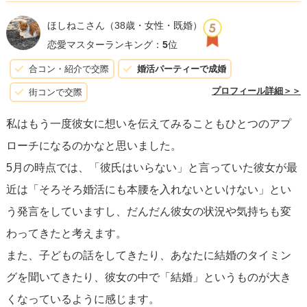
女の心を響かせることができるかが問題ですね。
る現在の状況を変えることは難しいかもしれませんが、
精
ほしねこさん
（38歳・女性・既婚）
がんばってくださいね。
神的な成熟度や将来への計画の提示
で、彼女が求める「余
恋愛マスターランキング：
5
位
裕のある人」の条件を満たすことは可能です。
合コン・紹介で交際
婚活パーティーで成婚
プロフィール詳細＞＞
街コンで交際
彼女の心を掴むためには、彼女の気持ちや彼女が描く理想
私はもう一度彼女に想いを伝えてみることもひとつのアプ
の未来にどのようにフィットするかを考え、自分の長所や
ローチになるのかなと思いました。
魅力をアピールしていくことが重要です。無理に今すぐの
5月の時点では、「彼氏はいらない」と言っていた彼女が最
結論を急がず、自分の真摯な意志を伝え、じっくりと関係
近は「そろそろ婚活にも本腰を入れないといけない」とい
を育てていくことをお勧めします。
う発言をしていますし、だんだん彼女の状況や気持ちも変
わってきたと考えます。
また、子どもの話をしてきたり、あなたに結婚のタイミン
グを聞いてきたり、彼女の中で「結婚」というものが大き
くなっているように感じます。