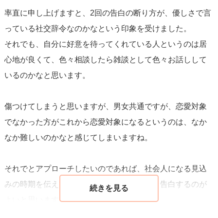
率直に申し上げますと、2回の告白の断り方が、優しさで言
を、より深く理解する努力をすることも大切です。
っている社交辞令なのかなという印象を受けました。
それでも、自分に好意を待ってくれている人というのは居
同時に、彼女が「子供は3人くらい欲しい」「子供にはピア
心地が良くて、色々相談したら雑談として色々お話しして
ノを習わせたい」といった家庭に対する価値観を明かして
いるのかなと思います。
いることから、
彼女の人生設計において重要なポイントが
家庭
であることも見えてきます。これらの発言は、ただの
傷つけてしまうと思いますが、男女共通ですが、恋愛対象
雑談ではなく、彼女がパートナーに期待する属性や価値観
でなかった方がこれから恋愛対象になるというのは、なか
を反映している可能性が高いです。したがって、あなたが
なか難しいのかなと感じてしまいますね。
これらの価値観を共有し、支持する姿勢を示すことで、彼
女にとってのあなたの価値を高めることができるでしょ
それでとアプローチしたいのであれば、社会人になる見込
う。
みの時期を伝えて、それまで待ってほしいと告白するのが
よいと思います。
最後に、彼女が理想とするパートナーが「年上で余裕のあ
ただ、女性の方がその辺りは現実的だと思いますので、彼
る人」と言っていることにも注目してください。学生であ