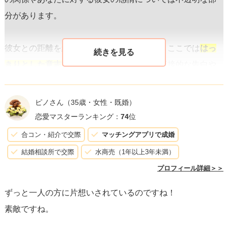
分があります。
彼女との距離を縮め、関係を深めたい場合、ここでは
はっ
きりとした意志表示が重要
です。ただし、直接的な告白や
急なアプローチはリスクも伴います。彼女のペースを尊重
しつつも、自分の気持ちや今後の関係について真剣に考え
ピノさん
（35歳・女性・既婚）
ていることを伝える良い機会となりえます。
恋愛マスターランキング：
74
位
合コン・紹介で交際
マッチングアプリで成婚
具体的には、次回2人で飲みに行く際や、リラックスできる
結婚相談所で交際
水商売（1年以上3年未満）
場所での会話の中で、彼女の将来についての話題をもう一
プロフィール詳細＞＞
度持ち出し、「自分も真剣に将来のことを考えている」と
ずっと一人の方に片想いされているのですね！
いうポジションから、
彼女の理想とする将来像に自分がど
素敵ですね。
う関われるか
を探る形で会話を進めることができるでしょ
う。また、彼女が将来に対して持っている価値観や希望