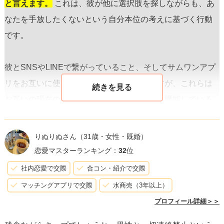
と言えます。
これは、彼が他に選択肢を探しながらも、あ
なたを手放したくないという自分本位の考えに基づく行動
です。
彼とSNSやLINEで繋がっていること、そしてサムワンアプ
リをお互いに使用している状態についてですが、これらは
お互いの現在の動向を確認し合う手段として機能している
可能性があります。しかしこれは、回復への一歩ではな
く、むしろ互いに<誰 >癒えるのを遅らせる要因になってい
りぬりぬさん
（31歳・女性・既婚）
ると考えられます。
恋愛マスターランキング：
32
位
社内恋愛で交際
合コン・紹介で交際
重要なことは、あなた自身の幸福と成長です。
一方的な関
マッチングアプリで交際
水商売（3年以上）
係で自分を犠牲にし続けることは、あなたの自尊心や個人
プロフィール詳細＞＞
的な成長を妨げる原因となります。別れた後も連絡を取り