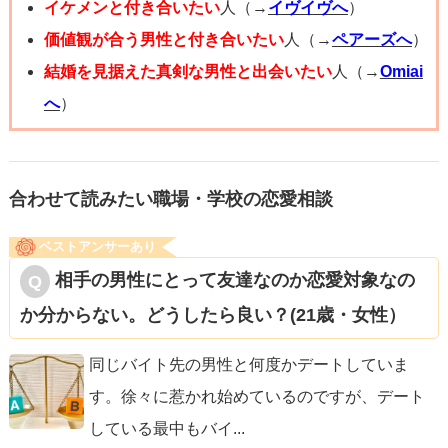
イケメンと付き合いたい
人（→
イヴイヴへ
）
価値観が合う男性と付き合いたい
人（→
ペアーズへ
）
結婚を見据えた真剣な男性と出会いたい
人（→
Omiai
へ
）
合わせて読みたい職場・学校の恋愛相談
ベストアンサーあり
相手の男性にとって友達なのか恋愛対象なの
か分からない。どうしたら良い？(21歳・女性）
同じバイト先の男性と何度かデートしていま
す。徐々に惹かれ始めているのですが、デート
している最中もバイ
...