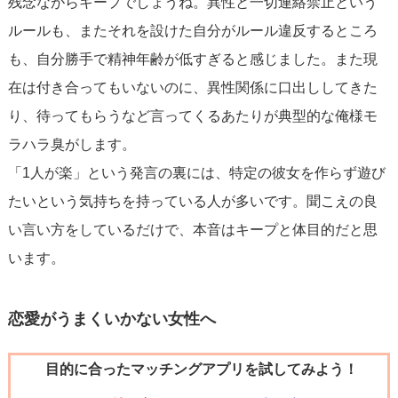
残念ながらキープでしょうね。異性と一切連絡禁止という
合うことは、一見すると未練があるように感じられます
ルールも、またそれを設けた自分がルール違反するところ
が、その繋がりがあなたにポジティブな影響を与えている
も、自分勝手で精神年齢が低すぎると感じました。また現
かどうかを真剣に考える必要があります。
在は付き合ってもいないのに、異性関係に口出ししてきた
り、待ってもらうなど言ってくるあたりが典型的な俺様モ
あなたが自分自身を大切にし、何に価値をおくかを見つめ
ラハラ臭がします。
直す時期かもしれません。
空虚感や孤独を埋めるためだけ
「1人が楽」という発言の裏には、特定の彼女を作らず遊び
の関係ではなく、互いに尊重し合える、健康的な関係を築
たいという気持ちを持っている人が多いです。聞こえの良
くことを目指すべきです。自分を大切にすることから始
い言い方をしているだけで、本音はキープと体目的だと思
め、あなたを真に価値あるものとして扱う相手を求めるこ
います。
とが大切です。
恋愛がうまくいかない女性へ
目的に合ったマッチングアプリを試してみよう！