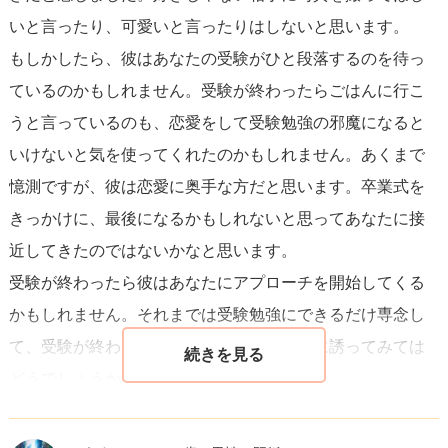
めの行動を考えることも必要です。
いと言ったり、可愛いと言ったりはしないと思います。
もしかしたら、彼はあなたの受験がひと段落するのを待っ
彼がメッセージで素っ気ない反応を示すことや、返信のタ
ているのかもしれません。受験が終わったらごはんに行こ
イミングに関しては、
様々な理由が考えられます
。人によ
うと言っているのも、恋愛をして受験勉強の邪魔になると
ってコミュニケーションの取り方は大きく異なり、忙しさ
いけないと気を使ってくれたのかもしれません。あくまで
やタイプにより反応に差が出ることは普通です。また、イ
憶測ですが、彼は恋愛に奥手な方だと思います。卒業式を
ンスタのストーリーを上げたり止めたりする行動は、直接
きっかけに、最後になるかもしれないと思ってあなたに接
あなたに関係しているわけではないかもしれません。
近してきたのではないかなと思います。
受験が終わったら彼はあなたにアプローチを開始してくる
今、あなたがすべきことは、彼に対する自分の感情をしっ
かもしれません。それまでは受験勉強にできるだけ専念し
かりと見極め、今後の関係の希望を明確にすることです。
て、受験が終わったらあなたから彼をご飯に誘ってみては
そして、将来について考える中で、受験勉強など自分の目
どうでしょうか？
標に集中することも大切です。
恋愛は人生の一部分にすぎ
ません
。今は彼への感情に振り回されがちですが、自分の