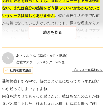
男性が好意を持っていても、直接アプローチする勇気が出
ない、または自分の感情をどう扱っていいかわからないと
いうケースは珍しくありません
。特に高校生活の中で以前
から気になっている人がいたとしても、様々な理由からア
クションに移せずにいることがあるので、彼が今までアプ
ローチをしてこなかったことは、必ずしも奥手であること
だけが理由ではないでしょう。
あさマルさん
（32歳・女性・既婚）
A
彼からの好意をどう受け止めるか
ですが、まず重要なのは
恋愛マスターランキング：
265
位
自分の心と向き合うことです。彼に対してどう感じている
プロフィール詳細＞＞
社内恋愛で成婚
か、関係をどう進展させたいかを明確にすることが大切で
受験勉強もある中で、彼のことが気になってどうすればい
す。
仮に彼をただの友達として見ているなら、その関係を
いか迷ってしまいますよね。
続けることに納得する必要があります。しかし、もし彼に
内容を読ませてもらった感じだと、彼はあなたのことが好
対して何かしらの好意を感じているなら、状況を変えるた
きだと感じました。好きじゃない相手に写真を撮ってほし