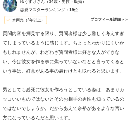
未来を第一に考えるべき時期かもしれません。彼との今後
ゆうすけさん
（34歳・男性・既婚）
恋愛マスターランキング：
19
位
については、自分が何を望んでいるのかを確かめた上で、
穏やかに話し合う機会を持つのがよいでしょう。
プロフィール詳細＞＞
水商売（3年以上）
質問内容を拝見する限り、質問者様は少し難しく考えすぎ
最終的には、自分の気持ちを大切にしつつ、勉強と将来の
てしまっているように感じます。ちょっとわかりにくいか
目標にも適切に集中できるバランスを見つけることが肝要
もしれませんが、わざわざ質問者様に好きな人ができな
です。
い、今は彼女を作る事に焦っていないなどと言ってくると
いう事は、好意がある事の裏付けとも取れると思います。
男としても必死に彼女を作ろうとしている姿は、あまりカ
ッコいいものではないとそのお相手の男性も知っているの
ではないでしょうか。だからあえて余裕があるような言い
方になっているんだと思います。