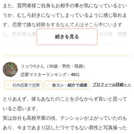
また、質問者様ご自身もお相手の事が気になっているとい
うか、むしろ好きになってしまっているように感じ取れま
す。恋愛で嫌な経験をするなんて人はそこら中にいます
し、私自身も嫌な経験をした事はあります。その為、慎重
になってしまう気持ちは十分に分かりますが、勉強も恋愛
もまずは質問者様の素直な気持ちを優先させるようにして
みるといいと思います。
リョウ©️さん
（38歳・男性・既婚）
恋愛マスターランキング：
40
位
どんな結果になったとしても、自分の気持ちに背いて行動
プロフィール詳細＞＞
社内恋愛で交際
合コン・紹介で成婚
するよりは後悔が少なく済むと思います。
とりあえず、彼もあなたのことを少なからず良いと思って
いると思います。
実は自分も高校卒業の頃、テンションが上がっていたのも
あり、今まであまり話したワケでもない異性と写真撮った