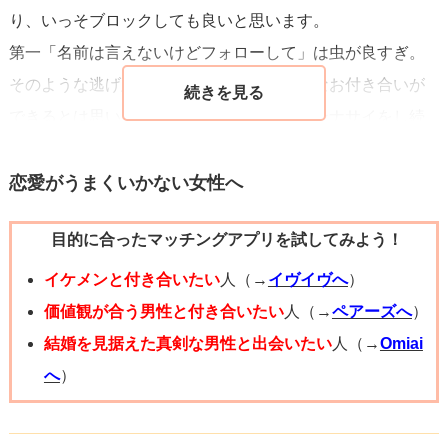
り、いっそブロックしても良いと思います。
第一「名前は言えないけどフォローして」は虫が良すぎ。
そのような逃げ腰・不誠実な態度で、健全なお付き合いが
できるとは思いませんから、ブレずにゴメンナサイをし続
ければ良いと思いますよ。
曖昧な態度を見せると、そこに漬け込む人もいますから
恋愛がうまくいかない女性へ
・はっきり断る
目的に合ったマッチングアプリを試してみよう！
・有無を言わさず断る（何なら相手がしゃべっている途中
で遮っても良い）
イケメンと付き合いたい
人（→
イヴイヴへ
）
・見ない、無視する
価値観が合う男性と付き合いたい
人（→
ペアーズへ
）
・興味ないと言う
結婚を見据えた真剣な男性と出会いたい
人（→
Omiai
・脅す「駅員さん呼びますよ？」など
へ
）
と、ちょっと非情かな。と思われるくらいの態度を取る方
が良いです。