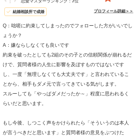
恋愛マスターランキング：
7
位
もしフォローすることに不安がある場合、「考え直した
プロフィール詳細＞＞
結婚相談所で成婚
い」と伝えてから、最終的な決断をする時間を取っても良
Q：咄嗟に約束してしまったのでフォローした方がいいでし
いでしょう。急かされることなく、自分のペースで物事を
ょうか？
進めることが大切です。
A：嫌ならしなくても良いです
約束を破ったとしても2組のその子との信頼関係が崩れるだ
結局のところ、自分の気持ちに正直になることが最も重要
けで、質問者様の人生に影響を及ぼすものではないです
です。
不快だと感じることに無理やり同意する必要はあり
し、一度「無理しなくても大丈夫です」と言われているこ
ませんし、自分の心地よさや安全を犠牲にしてまで行うべ
とから、相手もダメ元で言ってきている気がします。
きことは何もありません。自分自身の直感や感情を信じ、
スルーしても「やっぱダメだったか～」程度に思われるく
安全で健全な選択を心がけてください。
らいだと思います。
もし今後、しつこく声をかけられたら「そういうのは本人
が言うべきだと思います」と質問者様の意見をぶつけた