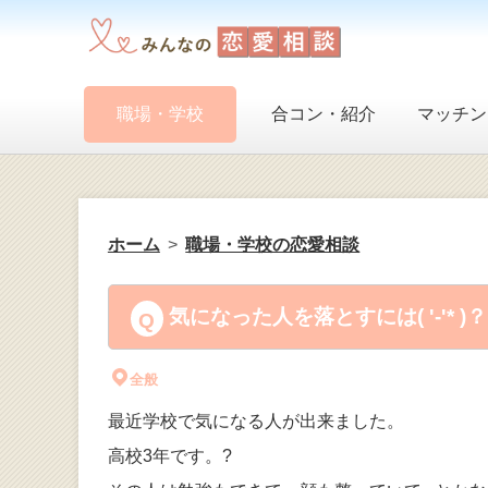
職場・学校
合コン・紹介
マッチン
ホーム
職場・学校の恋愛相談
気になった人を落とすには( '-'* )
全般
最近学校で気になる人が出来ました。
高校3年です。?