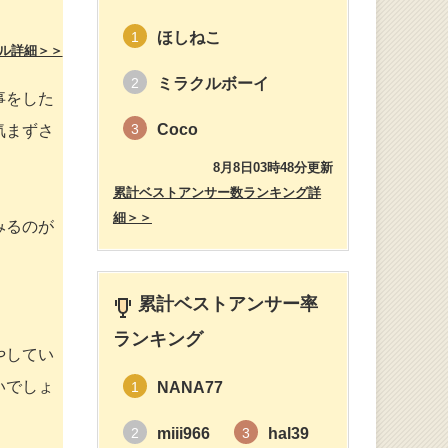
ほしねこ
1
ル詳細＞＞
ミラクルボーイ
2
事をした
Coco
3
気まずさ
8月8日03時48分更新
累計ベストアンサー数ランキング詳
細＞＞
みるのが
累計ベストアンサー率
ランキング
やしてい
いでしょ
NANA77
1
miii966
hal39
2
3