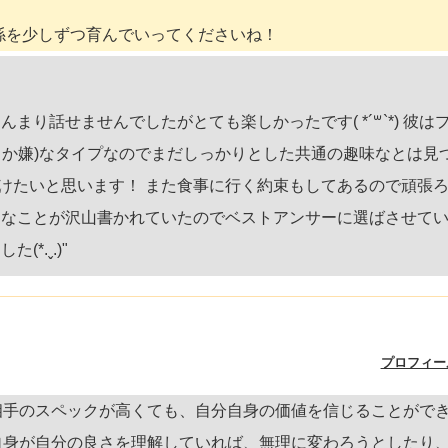
係を少しずつ育んでいってくださいね！
まり話せませんでしたがとても楽しかったです( *´꒳`*) 彼は
うか嫌)なタイプなのでまだしっかりとした共通の趣味なとは見
けたいと思います！ また食事に行く約束もしてあるので頑張
うなことが沢山書かれていたのでベストアンサーに選ばさせて
*.ˬ.)"
プロフィー
相手のスペックが高くても、自分自身の価値を信じることがで
自身が自分の良さを理解していれば、無理に変わろうとしたり