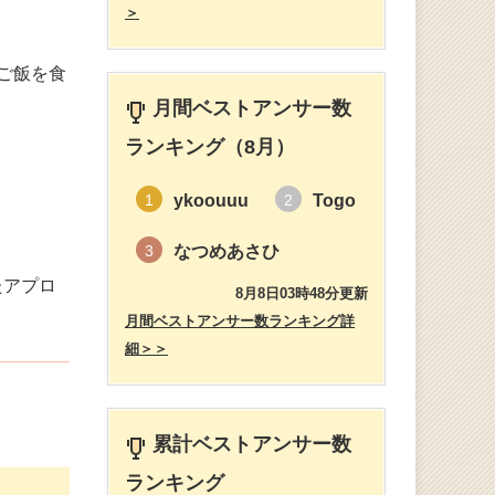
＞
ご飯を食
月間ベストアンサー数
ランキング（8月）
ykoouuu
Togo
1
2
なつめあさひ
3
たアプロ
8月8日03時48分更新
月間ベストアンサー数ランキング詳
細＞＞
累計ベストアンサー数
ランキング