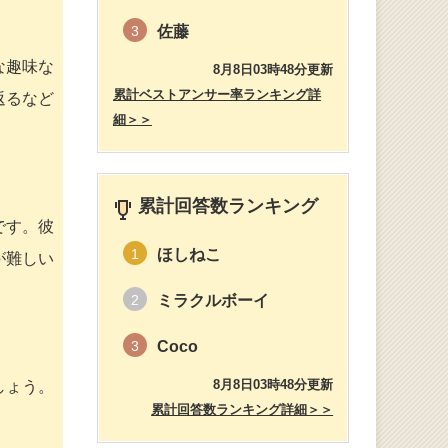
佐藤
3
な趣味な
8月8日03時48分更新
累計ベストアンサー率ランキング詳
返るなど
細＞＞
累計回答数ランキング
です。彼
ほしねこ
1
が難しい
ミラクルボーイ
2
Coco
3
8月8日03時48分更新
しょう。
累計回答数ランキング詳細＞＞