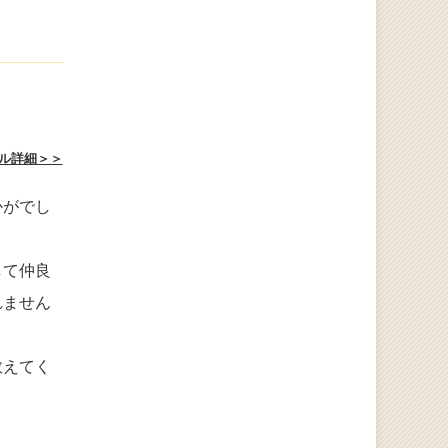
ル詳細＞＞
かがでし
して仲良
れません
教えてく