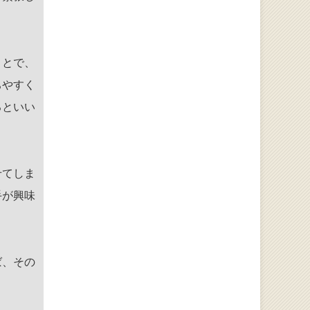
ことで、
ちやすく
るといい
せてしま
手が興味
ば、その