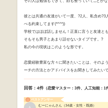
その人は勉強もできて、顔も整っていて,,,とか
彼とは共通の友達がいて一度、?2人、私含め?
べる約束してます(*^^*))
学校ではほぼ話しません！正直に言うと友達とも
そもそも男子とあまり話せないタイプです。?
私の今の現状はこのような形です。
恋愛経験豊富な方々に聞きたいことは、そのよ
ーチの方法とかアドバイスをお聞きしてみたい
回答：
4
件
（恋愛マスター：3件、人工知能：1
ベストアンサー
むーにゃんさん
（34歳・女性・既婚）
A