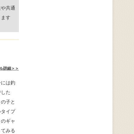
性や共通
ります
ル詳細＞＞
分には釣
でした
りの子と
いタイプ
とのギャ
してみる