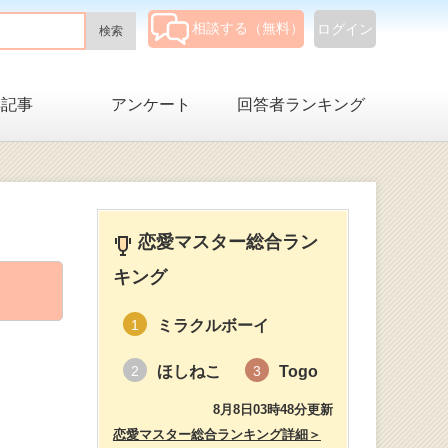
相談する（無料）
ログイン
集記事
アンケート
回答者ランキング
恋愛マスター総合ラン
キング
ミラクルボーイ
1
ほしねこ
Togo
2
3
8月8日03時48分更新
恋愛マスター総合ランキング詳細＞