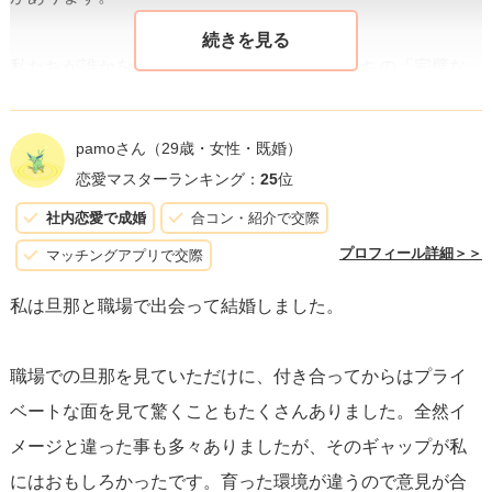
私たちが誰かを選ぶとき、それは彼らが私たちの「完璧な
相手」であるという理想ではなく、
彼らと一緒にいること
で感じる独特の快適さや、共有する価値、難しい時も支え
pamoさん
（29歳・女性・既婚）
合える関係性があるからです。
結局のところ、恋愛は完璧
恋愛マスターランキング：
25
位
さを求める旅ではなく、互いの不完全さを認め合い、受け
社内恋愛で成婚
合コン・紹介で交際
入れる過程です。
プロフィール詳細＞＞
マッチングアプリで交際
私は旦那と職場で出会って結婚しました。
誰かとの結婚を決意するのは、さらに深いレベルでのコミ
ットメントを意味します。
結婚は、生活の喜びを分かち合
職場での旦那を見ていただけに、付き合ってからはプライ
うだけでなく、困難と挑戦にも共に立ち向かう覚悟が含ま
ベートな面を見て驚くこともたくさんありました。全然イ
れています。
それは、相手と自己の成長を支え合い、互い
メージと違った事も多々ありましたが、そのギャップが私
の人生を共に築いていく決意から来るものです。
にはおもしろかったです。育った環境が違うので意見が合