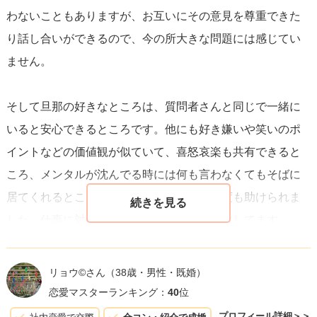
わないこともありますが、お互いにその意見を尊重できた
あなたの質問に答えることで、私たちは自分たちの関係を
り話し合いができるので、今の所大きな問題には感じてい
振り返り、なぜその人が特別であるのか、その深い理由を
ません。
再認識することができます。あなたが彼を選んだ理由は、
あなた自身の心の内と、二人の関係性の深さを示している
そして旦那の好きなところは、質問者さんと同じで一緒に
のでしょう。恋愛は、そうした深い繋がりと共感、理解を
いると安心できるところです。他にも好き嫌いや笑いのポ
通じて、その真価を発揮します。
イントなどの価値観が似ていて、喜怒哀楽も共有できると
ころ、メンタルが沈んでる時には何も言わなくてもそばに
居てくれるところで、旦那の心の広さに何度も助けられま
した。仕事に対しても向上心があって、尊敬してます。
いろいろと書きましたが、それまでに付き合ってた人とは
リョウ©️さん
（38歳・男性・既婚）
比べ物にならないくらい居心地が良かったです。1番自分ら
恋愛マスターランキング：
40
位
しくいれるし、そんな自分が好きだなと思えました。こん
プロフィール詳細＞＞