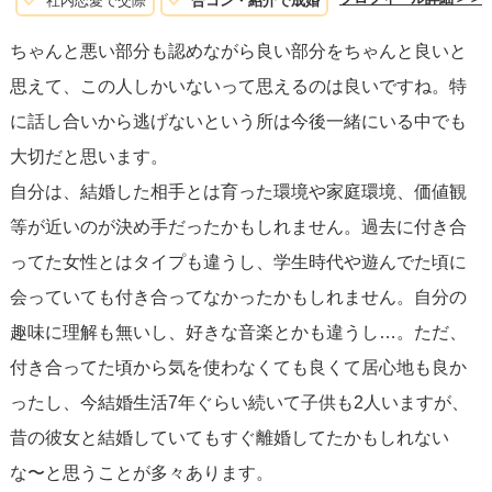
社内恋愛で交際
合コン・紹介で成婚
な風に思えたのは初めてで、結婚するならこの人だなと感
ちゃんと悪い部分も認めながら良い部分をちゃんと良いと
じていました。これが私が結婚を決意した理由です。少し
思えて、この人しかいないって思えるのは良いですね。特
でも参考になれば嬉しいです。
に話し合いから逃げないという所は今後一緒にいる中でも
大切だと思います。
自分は、結婚した相手とは育った環境や家庭環境、価値観
等が近いのが決め手だったかもしれません。過去に付き合
ってた女性とはタイプも違うし、学生時代や遊んでた頃に
会っていても付き合ってなかったかもしれません。自分の
趣味に理解も無いし、好きな音楽とかも違うし…。ただ、
付き合ってた頃から気を使わなくても良くて居心地も良か
ったし、今結婚生活7年ぐらい続いて子供も2人いますが、
昔の彼女と結婚していてもすぐ離婚してたかもしれない
な〜と思うことが多々あります。