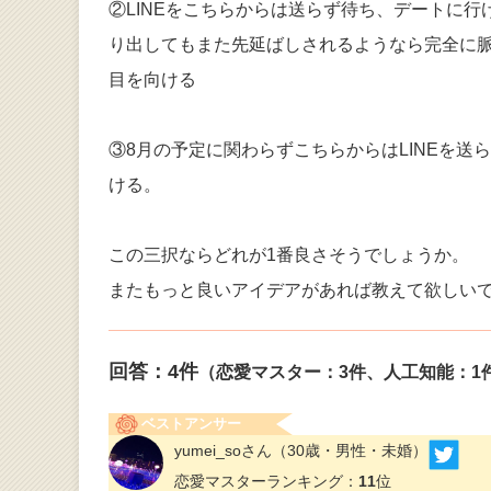
②LINEをこちらからは送らず待ち、デートに
り出してもまた先延ばしされるようなら完全に
目を向ける
③8月の予定に関わらずこちらからはLINEを
ける。
この三択ならどれが1番良さそうでしょうか。
またもっと良いアイデアがあれば教えて欲しい
回答：
4
件
（恋愛マスター：3件、人工知能：1
ベストアンサー
yumei_soさん
（30歳・男性・未婚）
恋愛マスターランキング：
11
位