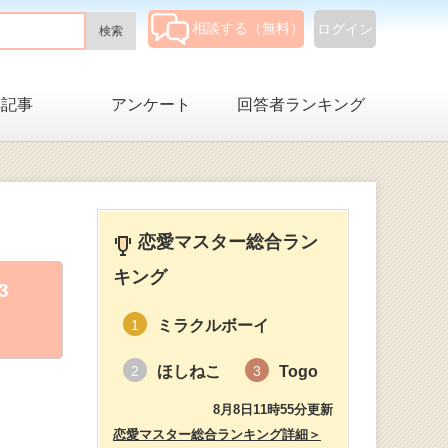
相談する（無料）
ログイン
集記事
アンケート
回答者ランキング
恋愛マスター総合ラン
キング
3
ミラクルボーイ
1
ほしねこ
Togo
2
3
8月8日11時55分更新
恋愛マスター総合ランキング詳細＞