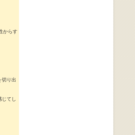
性からす
を切り出
感じてし