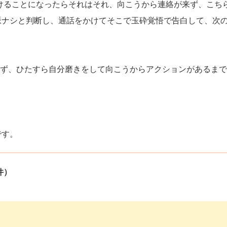
行けることになったらそれはそれ、向こうから連絡が来ず、こち
脈ナシと判断し、通話をかけてそこで玉砕覚悟で告白して、次
送らず、ひたすら自分磨きをして向こうからアクションがあるま
です。
件）