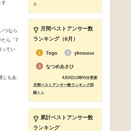
うす
＞
月間ベストアンサー数
いつなら
ランキング（8月）
たら「7
切ってい
Togo
ykoouuu
1
2
なつめあさひ
3
感じもあ
8月8日11時55分更新
月間ベストアンサー数ランキング詳
細＞＞
累計ベストアンサー数
ランキング