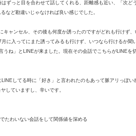
時はずっと目を合わせて話してくれる、距離感も近い、「次ど
れるなど勘違いじゃなければ良い感じでした。
前にキャンセル、その後も何度か誘ったのですがどれも行けず、
7月に入ってにまた誘ってみるも行けず、いつなら行けるか聞い
うね」とLINEが来ました。現在その会話でこちらがLINEを
にLINEしてる時に「好き」と言われたのもあって脈アリっぽい
モヤしていますし、辛いです。
までたわいない会話をして関係値を深める