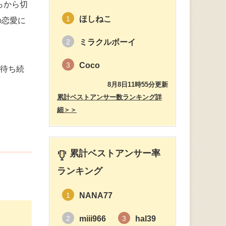
らから切
ほしねこ
1
の恋愛に
ミラクルボーイ
2
Coco
3
で待ち続
8月8日11時55分更新
累計ベストアンサー数ランキング詳
細＞＞
累計ベストアンサー率
ランキング
NANA77
1
miii966
hal39
2
3