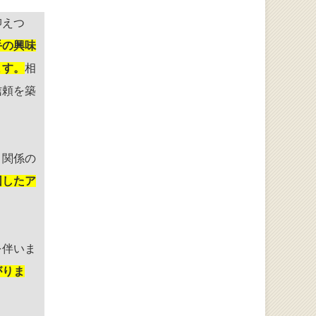
抑えつ
手の興味
ます。
相
信頼を築
、関係の
図したア
を伴いま
がりま