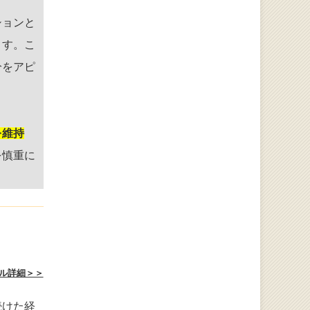
ションと
ます。こ
分をアピ
を維持
を慎重に
ル詳細＞＞
続けた経