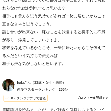
だからこそ嫌に思っている部分は相手に伝え、それでも変
ば、その理由を冷静かつ優しく説明し、彼女の考えや要求
わらなければお別れすると思います。
をじっくり聞く機会を持つこと。また、彼女の体調が悪い
相手にも貴方を思う気持ちがあれば一緒に居たいからこそ
時には、すぐに駆けつけることが難しい場合、他の方法で
直さなきゃと思うでしょう。
支えられるか考えてみることも一つの道です。
話し合いが出来ない、嫌なことを我慢すると将来的に不満
が募り、爆発してしまいますよ。
なお、喧嘩や体調不良の時の彼女の要求に関しては、一
将来を考えているからこそ、一緒に居たいからこそ伝えて
度、落ち着いたときにその状況下での感情や望ましい対応
るんだという気持ちで伝えれば
について話し合うと良いでしょう。お互いに
妥協点
を見つ
相手も嫌な気がしないと思います。
け、互いの価値観やライフスタイルを尊重しなければ、関
係は継続しにくいものです。
haluさん
（33歳・女性・未婚）
好きな気持ちがあるならば、その感情を大切にしつつ、二
恋愛マスターランキング：
255
位
人で成長できるような関係を築いていく努力をしましょ
プロフィール詳細＞＞
マッチングアプリで交際
う。最後になりますが、自分自身の健康や幸福も優先する
質問詳細を読みましたが、まだ好きな気持ちもあるという