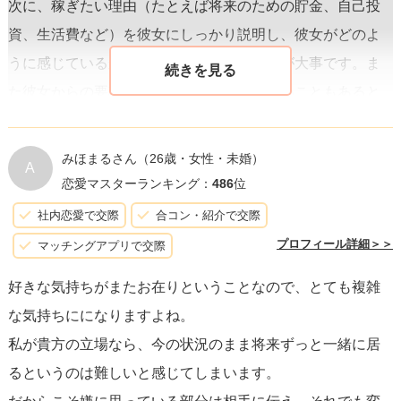
次に、稼ぎたい理由（たとえば将来のための貯金、自己投
資、生活費など）を彼女にしっかり説明し、彼女がどのよ
うに感じているかを理解しようとする姿勢が大事です。ま
た彼女からの要請に、すぐには応えられないこともあると
いう現実を誠実に伝えましょう。
みほまるさん
（26歳・女性・未婚）
A
彼女が愚痴や悪口を言うことによって不快な気持ちになる
恋愛マスターランキング：
486
位
場合は、冷静に
自分の感情を伝えることが重要
です。あな
社内恋愛で交際
合コン・紹介で交際
たも人間であり、いつもポジティブでいるわけにはいかな
プロフィール詳細＞＞
マッチングアプリで交際
いこと、そして、そのような発言があなたを傷つけている
好きな気持ちがまたお在りということなので、とても複雑
ことを、彼女に理解してもらうための会話が不可欠です。
な気持ちにになりますよね。
私が貴方の立場なら、今の状況のまま将来ずっと一緒に居
コミュニケーション
はどんな関係においても鍵となりま
るというのは難しいと感じてしまいます。
す。彼女の要求があなたにとって無理なものであるなら