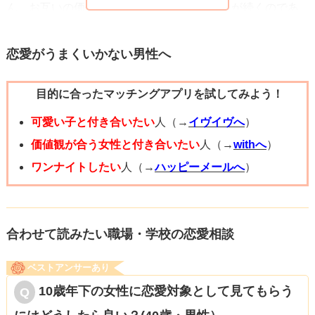
ん。お互いの価値観や考え方が合わないことが続くのであ
れば、将来的に問題が生じる事もあります。最終的な決断
はあなた自身の判断によるものですが、信頼とコミュニケ
恋愛がうまくいかない男性へ
ーションが重要な要素となることを忘れずに、自分自身の
目的に合ったマッチングアプリを試してみよう！
幸福を考えてください。良い恋愛をしてください！
可愛い子と付き合いたい
人（→
イヴイヴへ
）
価値観が合う女性と付き合いたい
人（→
withへ
）
ワンナイトしたい
人（→
ハッピーメールへ
）
合わせて読みたい職場・学校の恋愛相談
ベストアンサーあり
10歳年下の女性に恋愛対象として見てもらう