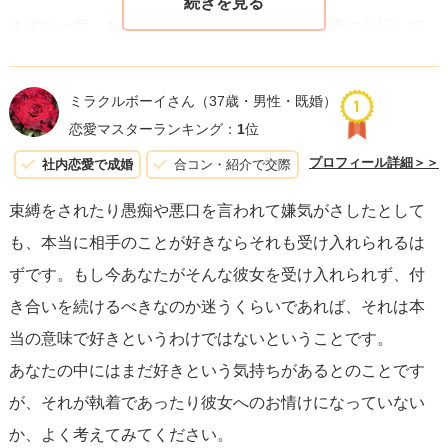
まずは一度、あなたの気持ちを彼女さんに正直にお話して
みてはいかがでしょうか？
ミラクルボーイさん
（37歳・男性・既婚）
あなたの気持ちをお話して、彼女さんがあなたの気持ちを
恋愛マスターランキング：
1
位
受け止めて理解してくれたら良いですが、
プロフィール詳細＞＞
社内恋愛で成婚
合コン・紹介で交際
もし理解をしてくれないようであれば今後の関係について
束縛をされたり愚痴や悪口を言われて嫌気がさしたとして
よく考える必要があると思います。
も、本当に相手のことが好きならそれも受け入れられるは
ずです。もし今あなたがそんな彼女を受け入れられず、付
き合いを続けるべきなのか迷うくらいであれば、それは本
当の意味で好きというわけではないということです。
あなたの中にはまだ好きという気持ちがあるとのことです
が、それが執着であったり彼女へのお情けになっていない
か、よく考えてみてください。