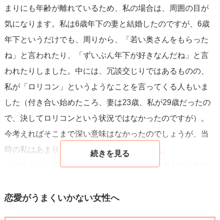
まりにも年齢が離れているため、私の場合は、周囲の目が
気になります。私は6歳年下の妻と結婚したのですが、6歳
年下というだけでも、周りから、「若い奥さんをもらった
ね」と言われたり、「ずいぶん年下が好きなんだね」と言
われたりしました。中には、冗談交じりではあるものの、
私が「ロリコン」というようなことを言ってくる人もいま
した（付き合い始めたころ、妻は23歳、私が29歳だったの
で、決してロリコンという状況ではなかったのですが）。
今考えればそこまで深い意味はなかったのでしょうが、当
時の私はあまり良い気持ちがしませんでした。
このようにいろいろな見方、考え方をしてくる人がいるの
で、私は19歳年下の女性に対し、恋愛感情を抱くことはあ
ったとしても、アプローチをするかどうかはかなり葛藤す
恋愛がうまくいかない女性へ
ると思います。結婚相手としては現実的には考えにくいと