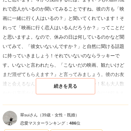
れで恋人がいるのか聞いてみることですね。彼の方も「映
画に一緒に行く人はいるの？」と聞いてくれています！そ
れって「映画に行く恋人はいるんだろうか？」ってことだ
と思いますよ。なので、休みの日は何しているのかなど聞
いてみて、「彼女いないんですか？」と自然に聞ける話題
に持っていきましょう！それでいないのならラッキーで
す。いないと言われたら、「こないだの映画、観たいけど
まだ混ぜてもらえます？』と言ってみましょう。彼のお友
達と会えるなんてすごく幸せじゃないですか！私も大人数
かなり苦手なんですが、恋人のお友達が来る会には行きま
す。会わせてくれることってすごく良いことだと思いま
す。勇気を出して頑張ってみてください！
翠suiさん
（39歳・女性・既婚）
恋愛マスターランキング：
486
位