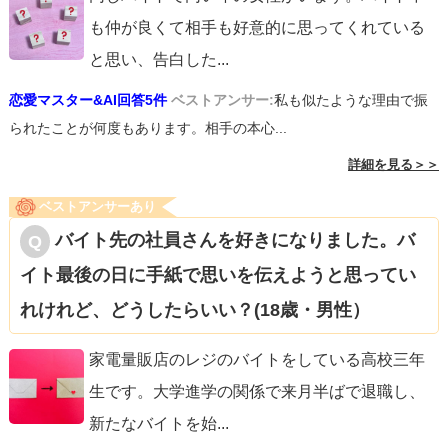
るかもしれません。しかし、それでも諦めずにアプローチ
も仲が良くて相手も好意的に思ってくれている
を続けることで、次第に彼の中で現実味を帯びてくること
と思い、告白した
...
もあります。これから粘り強くアプローチしていくつもり
恋愛マスター&AI回答5件
ベストアンサー:
私も似たような理由で振
で、前向きに考えて行動してみてください。
られたことが何度もあります。相手の本心...
詳細を見る＞＞
ベストアンサーあり
バイト先の社員さんを好きになりました。バ
イト最後の日に手紙で思いを伝えようと思ってい
れけれど、どうしたらいい？(18歳・男性）
家電量販店のレジのバイトをしている高校三年
生です。大学進学の関係で来月半ばで退職し、
新たなバイトを始
...