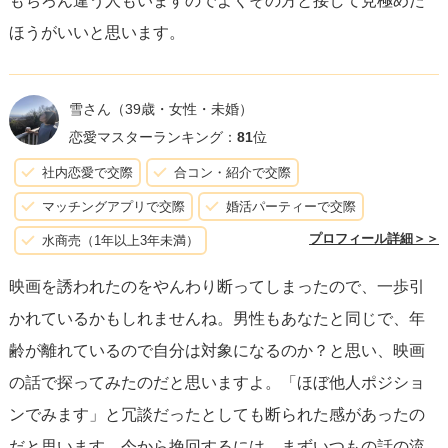
もちろん違う人もいますのでよくその方と接して見極めた
かがでしょう？そうすることで、彼の反応を見ることがで
ほうがいいと思います。
き、彼があなたをどう想っているのかのヒントが得られる
かもしれません。
雪さん
（39歳・女性・未婚）
年齢差については、確かに大きな隔たりを感じることもあ
恋愛マスターランキング：
81
位
るでしょうが、
お互いに尊重し合い、趣味が合い、楽しく
社内恋愛で交際
合コン・紹介で交際
コミュニケーションできることは価値のある関係の起点
で
マッチングアプリで交際
婚活パーティーで交際
す。年齢だけでなく、価値観や人となりを大切にして、関
プロフィール詳細＞＞
水商売（1年以上3年未満）
係を築いていくことが大切です。
映画を誘われたのをやんわり断ってしまったので、一歩引
かれているかもしれませんね。男性もあなたと同じで、年
最後に、
期待しすぎず、でも小さな一歩を踏み出す勇気を
齢が離れているので自分は対象になるのか？と思い、映画
持って
、彼との関係性について探っていくことをお勧めし
の話で探ってみたのだと思いますよ。「ほぼ他人ポジショ
ます。あなたの恋が素晴らしいものになりますように。
ンでみます」と冗談だったとしても断られた感があったの
だと思います。今から挽回するには、まずいつもの話の流