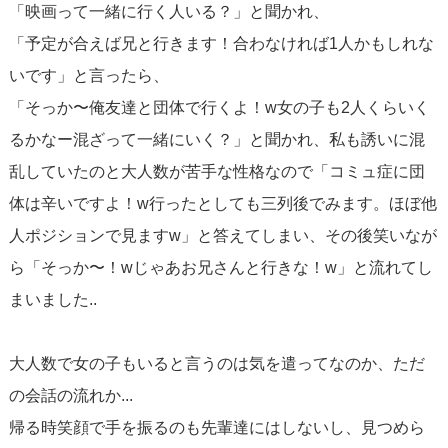
「映画って一緒に行く人いる？」と聞かれ、
「予定が合えば兄と行きます！合わなければ1人かもしれな
いです」と言ったら、
「そっか〜俺友達と団体で行くよ！w女の子も2人くらいく
るかなー混ざって一緒にいく？」と聞かれ、私も誘いに混
乱していたのと大人数が苦手な性格なので「コミュ症に団
体は辛いですよ！w行ったとしても三列後でみます。ほぼ他
人ポジションで見ますw」と答えてしまい、その後笑いなが
ら「そっか〜！wじゃあお兄さんと行きな！w」と流れてし
まいました..
大人数で女の子もいると言うのは気を遣ってなのか、ただ
の会話の流れか...
帰る時笑顔で手を振るのも先輩達にはしないし、見つめら