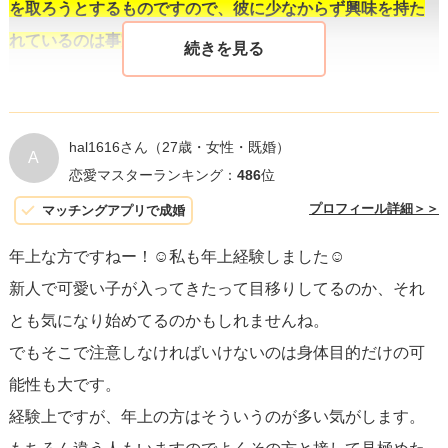
を取ろうとするものですので、彼に少なからず興味を持た
れているのは事実
と捉えて良いでしょう。
次に、映画の件についてですが、こちらは彼が友達と映画
を見る予定を立てながらもあなたを含めたく、コミュニケ
hal1616さん
（27歳・女性・既婚）
A
ーションを継続したいと感じている証かもしれません。た
恋愛マスターランキング：
486
位
だ、
あなたの反応が軽い断りであったため、彼はあなたが
プロフィール詳細＞＞
マッチングアプリで成婚
その誘いに興味がないと受け取り、軽く流した可能性もあ
年上な方ですねー！☺️私も年上経験しました☺️
ります
。
新人で可愛い子が入ってきたって目移りしてるのか、それ
とも気になり始めてるのかもしれませんね。
不安を解消するためには、やはり
あなたが少し勇気を出し
でもそこで注意しなければいけないのは身体目的だけの可
て直接、2人だけの時間を持ちたいと伝えることが一番
で
能性も大です。
す。
例えば、「次回の映画、兄との予定が合わなかった
経験上ですが、年上の方はそういうのが多い気がします。
ら、二人で見に行きませんか？」などと提案
してみてはい