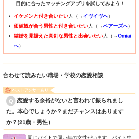
目的に合ったマッチングアプリを試してみよう！
いうのが正直なところだからです。
イケメンと付き合いたい
人（→
イヴイヴへ
）
このように、年上男性ならではの葛藤もあるはずですの
価値観が合う男性と付き合いたい
人（→
ペアーズへ
）
で、もしあなたが本気で好きなのであれば、あなたのほう
結婚を見据えた真剣な男性と出会いたい
人（→
Omiai
が「引っ張る」くらいの気持ちが大切です。あなたが、
へ
）
「年の差なんて関係ない！私があなたを幸せにするから付
き合ってほしい！」というくらいの熱意を示せば、彼も一
歩踏み込んできやすくなると思います。
合わせて読みたい職場・学校の恋愛相談
正直、彼の本心はわかりませんが、「恋愛対象になるだろ
ベストアンサーあり
うか」と考えるよりも、「恋愛対象にさせる！」くらいの
恋愛する余裕がないと言われて振られまし
気持ちが必要です。仕事で優しくしてくれたり、映画に誘
た。本心でしょうか？まだチャンスはあります
ってくれたりしたことを前向きにとらえて、あなたからア
か？(21歳・男性）
プローチするのをおすすめします。もしかすると、年の差
があって現実的ではないために、最初は断られることもあ
同じバイトで同い年の女性がいます。バイト中