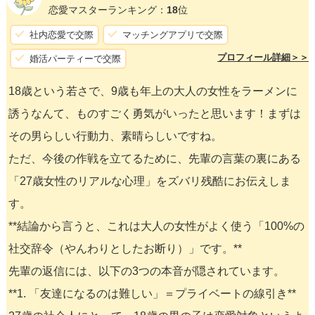
恋愛マスターランキング：
18
位
社内恋愛で交際
マッチングアプリで交際
プロフィール詳細＞＞
婚活パーティーで交際
18歳という若さで、9歳も年上の大人の女性をラーメンに
誘うなんて、ものすごく勇気がいったと思います！まずは
その男らしい行動力、素晴らしいですね。
ただ、今後の作戦を立てるために、先輩の言葉の裏にある
「27歳女性のリアルな心理」をズバリ残酷にお伝えしま
す。
**結論から言うと、これは大人の女性がよく使う「100%の
社交辞令（やんわりとしたお断り）」です。**
先輩の返信には、以下の3つの本音が隠されています。
**1. 「友達になるのは難しい」＝プライベートの線引き**