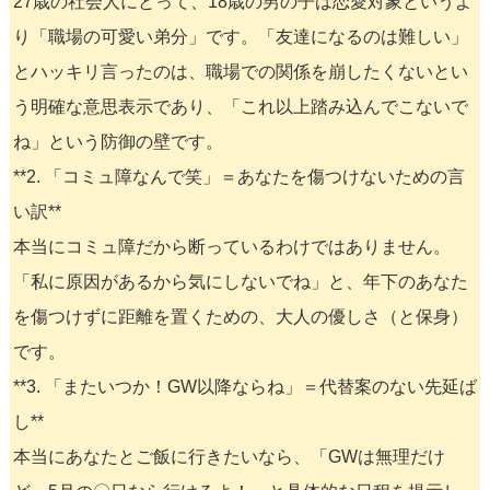
27歳の社会人にとって、18歳の男の子は恋愛対象というよ
り「職場の可愛い弟分」です。「友達になるのは難しい」
とハッキリ言ったのは、職場での関係を崩したくないとい
う明確な意思表示であり、「これ以上踏み込んでこないで
ね」という防御の壁です。
**2. 「コミュ障なんで笑」＝あなたを傷つけないための言
い訳**
本当にコミュ障だから断っているわけではありません。
「私に原因があるから気にしないでね」と、年下のあなた
を傷つけずに距離を置くための、大人の優しさ（と保身）
です。
**3. 「またいつか！GW以降ならね」＝代替案のない先延ば
し**
本当にあなたとご飯に行きたいなら、「GWは無理だけ