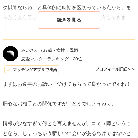
ク以降ならね」と具体的に時期を区切っている点から、ま
ったく会う気がないわけではない、という見方もできま
す。
あなたが感じたように、「俺が自分を誘いたかったことを
みいさん
（37歳・女性・既婚）
知っている」と言われているなら、相手はあなたの気持ち
恋愛マスターランキング：
20
位
に気づいていて、急に距離を詰めるのは躊躇している、と
プロフィール詳細＞＞
マッチングアプリで成婚
いうことも十分あり得ると思います。
まずはお食事のお誘い、受けてもらって良かったですね！
相手の本心は確かめてみないとわからないので、あなたの
肝心なお相手との関係ですが、どうでしょうねぇ。
方から少し具体的に提案してみてもいいかなと思います。
例えば「ゴールデンウィーク明けあたりで2人で行けたら嬉
情報が少なすぎて何とも言えませんが、コミュ障というこ
しいんだけど、いつが都合いい？」といった形で軽く確認
となら、しょっちゅう新しい出会いがあるわけではないと
してみて、それに対する反応で先輩の距離感がはっきりす